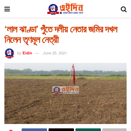
‘লাল ঝাণ্ডা’ পুঁতে দলীয় নেতার জমির দখল
নিলেন তৃণমূল নেত্রী
by
Eidin
June 25, 2021