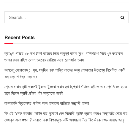
Recent Posts
ব্যাঙ্কে গচ্ছির ১৮ লাখ টাকা হাতিয়ে নিয়ে অসুস্থ বাবার মুখে বালিশচাপা দিয়ে খুন করেছিল
গুনধর মেয়ে রহিমা বেগম,তদন্তে বেরিয়ে এলো রোমহর্ষক তথ্য
কামধেনু স্তোত্রম্ : সুখ, সমৃদ্ধি এবং শান্তি লাভের জন্য গোমাতার উদ্দেশ্যে নিবেদিত একটি
অত্যন্ত পবিত্র স্তোত্র
প্রেমে বাধার সৃষ্টি করলেই টুকরো টুকরো করার হুমকি,প্রাণ বাঁচাতে স্ত্রীকে তার প্রেমিকের হাতে
তুলে দিলেন স্বামী,মহিলা পাঁচ সন্তানের জননী
বাংলাদেশি ক্রিকেটার সাকিব আল হাসানের বাড়িতে সন্ত্রাসী হামলা
কি এই “সেফ হারবার” আইন যার সুযোগে দেশ বিরোধী কন্টেন্ট প্রচার করেও অব্যাহতি পেয়ে যায়
ফেসবুক এবং গুগল ? ভারতে এবং বিশ্বজুড়ে এটি অপসারণ নিয়ে বিতর্ক কেন শুরু হয়েছে জানুন