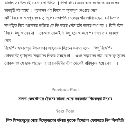
আদালতের উপরেই ভরসা রাখা উচিত । শিখা রায়ের এমন কাজ কর্মের জন্যে দলের
ভাবমূর্তি নষ্ট হচ্ছে । প্রশাসন এই বিষয়ে যা ব্যবস্থা নেওয়ার নেবে।’
এই বিষয়ে জামালপুর ব্লক তৃণমূলের সভাপতি মেহেমুদ খাঁন জানিয়েছেন, ব্যক্তিগত
সম্পত্তি নিয়ে ঝামেলায় জড়িয়ে কে কি করছে সেটা তাঁর জানার কথা নয় । তিনি ঘটনা
বিষয়ে কিছু জানেন না । কোথাও বেআইনি কিছু হয়ে থাকলে প্রশাসন তার ব্যবস্থা
নেবে ।
বিজেপির জামালপুর বিধানসভার আহ্বায়ক জিতেন ডকাল বলেন , ‘শুধু বিজেপির
লোকজনই তৃণমূলের সন্ত্রাসের শিকার হচ্ছেন না । এখন সন্ত্রাসের হাত থেকে তৃণমূলের
লোকজনও যে ছাড় পাচ্ছেন না তা চকদিঘির ঘটনা থেকেই পরিস্কার হয়ে গেল।’।
Previous Post
মালদা রেলস্টেশনে ট্রেনের কামরা থেকে সদ্যজাত শিশুকন্যা উদ্ধার
Next Post
শিশু শিক্ষাকেন্দ্রে বোমা বিস্ফোরণের ঘটনায় ধৃতকে নিজেদের হেপাজতে নিল সিআইডি