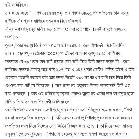
নথি(সার্টিফিকেট)
তাঁর কাছে আছে ’। শিখাদেবীর বক্তব্য তাঁর শ্বশুর যেহেতু পাগল ছিলেন তাই অন্য
কাউকে তাঁর শ্বশুর সাজিয়ে তখনকার দিনে তাঁর জমি
বিক্রি করা সংক্রান্ত দলিল করে নেওয়া হয়ে থাকতে পারে ।সেই কারণে শ্বশুরের
সম্পত্তি
পুনরুদ্ধারের জন্যে তিনি আদালতে মামলা করেছেন।তবে শিখাদেবী নিজেই এদিন
জানান , জ্যোৎসুবল মৌজায় ৩৩৩ দাগে তাঁদের এলাকার তৃণমূল নেতা কাশিনাথ
সরকারের যে ৬৯ শতক চাষ জমি রয়েছে সেই জমি নিয়ে তিনি মামলা করেন নি ।তবে
কাশিনাথ সরকার যেহেতু বারে বারে ১০৭ ধারা ও ১৪৪ ধারার নোটিশ পাঠিয়ে তাঁকে ও তাঁর
ছেলেকে হয়রানি করছেন তাই তার বদলা নিতেই ৩৩৩ দাগের ওই জমি চষে দিয়ে তিনি
বেগুনের চারা লাগিয়ে দিয়েছেন । তবে রাতে নয় শুক্রবার দিনের আলোতেই তিনি এই
কাজ করেছেন । আর ওই জমিতে তৃণমূলের কোনও ঝান্ডা নয়,একটা লাল কাপড়ের ঝান্ডা
লাগিয়ে দিয়েছেন বলে শিখাদেবী জানিয়েছেন।
চকদিঘি পঞ্চায়েতের প্রধান তথা তৃণমূল কংগ্রেস নেতা গৌরসুন্দর মণ্ডল বলেন , ‘শিখা
রায় যা করছেন ঠিক করছেন না । উনি যেভাবে জোরপূর্ব পাহাড়পুর এলাকার লোকজনের
সম্পত্তির দখল নিয়ে নিচ্ছেন সেটা আইন বিরুদ্ধ কাজ হচ্ছে । তা নিয়ে ওই এলাকার
মানুষজন ক্ষোভে ফুঁষছেন । শিখাদেবী যেহেতু আদালতে মামলা করেছেন তাই ওনার