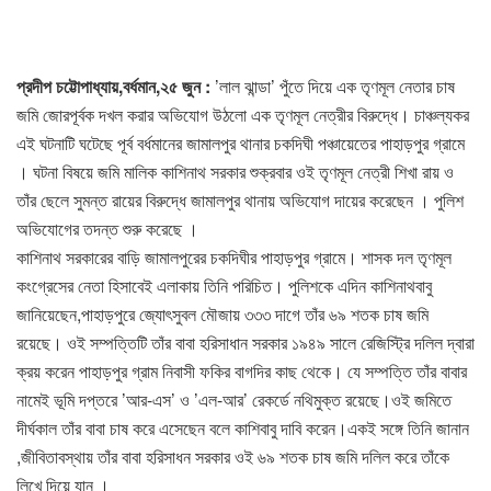
প্রদীপ চট্টোপাধ্যায়,বর্ধমান,২৫ জুন :
’লাল ঝান্ডা’ পুঁতে দিয়ে এক তৃণমূল নেতার চাষ
জমি জোরপূর্বক দখল করার অভিযোগ উঠলো এক তৃণমূল নেত্রীর বিরুদ্ধে। চাঞ্চল্যকর
এই ঘটনাটি ঘটেছে পূর্ব বর্ধমানের জামালপুর থানার চকদিঘী পঞ্চায়েতের পাহাড়পুর গ্রামে
। ঘটনা বিষয়ে জমি মালিক কাশিনাথ সরকার শুক্রবার ওই তৃণমূল নেত্রী শিখা রায় ও
তাঁর ছেলে সুমন্ত রায়ের বিরুদ্ধে জামালপুর থানায় অভিযোগ দায়ের করেছেন । পুলিশ
অভিযোগের তদন্ত শুরু করেছে ।
কাশিনাথ সরকারের বাড়ি জামালপুরের চকদিঘীর পাহাড়পুর গ্রামে। শাসক দল তৃণমূল
কংগ্রেসের নেতা হিসাবেই এলাকায় তিনি পরিচিত। পুলিশকে এদিন কাশিনাথবাবু
জানিয়েছেন,পাহাড়পুরে জ্যোৎসুবল মৌজায় ৩৩৩ দাগে তাঁর ৬৯ শতক চাষ জমি
রয়েছে। ওই সম্পত্তিটি তাঁর বাবা হরিসাধান সরকার ১৯৪৯ সালে রেজিস্ট্রি দলিল দ্বারা
ক্রয় করেন পাহাড়পুর গ্রাম নিবাসী ফকির বাগদির কাছ থেকে। যে সম্পত্তি তাঁর বাবার
নামেই ভূমি দপ্তরে ’আর-এস’ ও ’এল-আর’ রেকর্ডে নথিমুক্ত রয়েছে।ওই জমিতে
দীর্ঘকাল তাঁর বাবা চাষ করে এসেছেন বলে কাশিবাবু দাবি করেন।একই সঙ্গে তিনি জানান
,জীবিতাবস্থায় তাঁর বাবা হরিসাধন সরকার ওই ৬৯ শতক চাষ জমি দলিল করে তাঁকে
লিখে দিয়ে যান ।