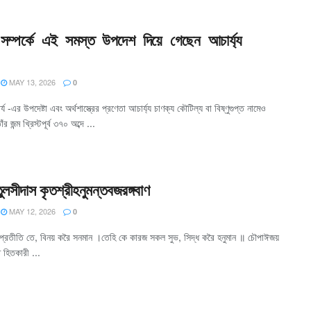
ের সম্পর্কে এই সমস্ত উপদেশ দিয়ে গেছেন আচার্য্য
MAY 13, 2026
0
মৌর্য -এর উপদেষ্টা এবং অর্থশাস্ত্রের প্রণেতা আচার্য্য চাণক্য কৌটিল্য বা বিষ্ণুগুপ্ত নামেও
 জন্ম খ্রিস্টপূর্ব ৩৭০ অব্দে ...
লসীদাস কৃতশ্রীহনুমন্তবজরঙ্গবাণ
MAY 12, 2026
0
েম প্রতীতি তে, বিনয় করৈ সনমান ।তেহি কে কারজ সকল সুভ, সিদ্ধ করৈ হনুমান ॥ চৌপাঈজয়
ত হিতকারী ...