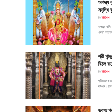
অগস্ত্য 
সমৃদ্ধি
BY
EIDIN
অগস্ত্য ঋষি 
একটি অত্যন
শ্রী পান্
বিঠল রূপ
BY
EIDIN
শ্রীমচ্ছংকরভ
ধর্মগুরু। তি
ভক্ত প্