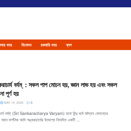
েলার খবর
বিনোদন
রকমারি খবর
ব্লগ
্করাচার্য বর্যম্ : সকল পাপ মোচন হয়, জ্ঞান লাভ হয় এবং সকল
া পূর্ণ হয়
MAY 14, 2026
0
াচার্য বর্যম্' (Sri Sankaracharya Varyam) হলো হিন্দু ধর্মে অদ্বৈত বেদান্তের
ও মহান দার্শনিক আদি শঙ্করাচার্যের উদ্দেশ্যে নিবেদিত একটি ...