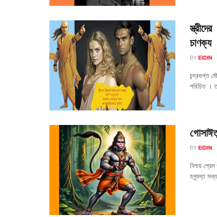
স্ত্রীদ
চাণক্য
BY
EIDIN
চন্দ্রগুপ্ত 
পরিচিত । তাঁর
গোসাঈতু
BY
EIDIN
নিশ্চয় প্র
হনুমন্ত সন্