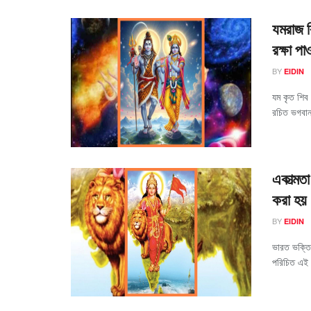
যমরাজ ব
রক্ষা পা
BY
EIDIN
যম কৃত শি
রচিত ভগবান
একাত্মত
করা হয়
BY
EIDIN
ভারত ভক্তি 
পরিচিত এই 