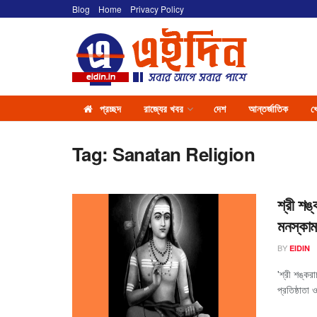
Blog
Home
Privacy Policy
প্রচ্ছদ
রাজ্যের খবর
দেশ
আন্তর্জাতিক
খ
Tag:
Sanatan Religion
শ্রী শঙ
মনস্কামন
BY
EIDIN
'শ্রী শঙ্কর
প্রতিষ্ঠাতা 