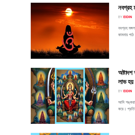
নবগ্রহ 
BY
EIDIN
নবগ্রহ মঙ্
কামনায় পাঠ
অষ্টাদশ 
লাভ হয়
BY
EIDIN
আদি শঙ্করাচ
করে। প্রতিদ