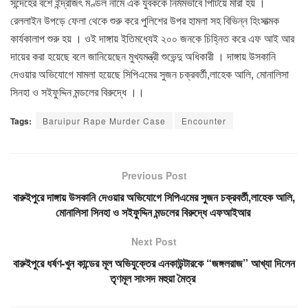
সন্দেহের বশে ইন্দ্রজিৎ মণ্ডল নামে এক যুবককে নির্মমভাবে পিটিয়ে মারা হয় ।
রেললাইন উপড়ে ফেলা থেকে শুরু করে পুলিশের উপর হামলা সহ বিভিন্ন হিংসাত্মক
কার্যকালাপ শুরু হয় । ওই দাঙ্গায় ইতিমধ্যেই ২০০ জনকে চিহ্নিত করে এফ আই আর
দায়ের করা হয়েছে বলে জানিয়েছেন মুখ্যমন্ত্রী শুভেন্দু অধিকারী । দাঙ্গায় উসকানি
দেওয়ার অভিযোগে মামলা হয়েছে সিপিএমের সুজন চক্রবর্তী,লাহেক আলি, মোনালিসা
সিনহা ও সইফুদ্দিন মন্ডলের বিরুদ্ধে ।।
Tags:
Baruipur Rape Murder Case
Encounter
Previous Post
বারুইপুরে দাঙ্গায় উসকানি দেওয়ার অভিযোগে সিপিএমের সুজন চক্রবর্তী,লাহেক আলি,
মোনালিসা সিনহা ও সইফুদ্দিন মন্ডলের বিরুদ্ধে এফআইআর
Next Post
বারুইপুরে ধর্ষণ-খুন কান্ডের মূল অভিযুক্তের এনকাউন্টারকে “জঙ্গলরাজ” আখ্যা দিলেন
তৃণমূল সাংসদ মহুয়া মৈত্র