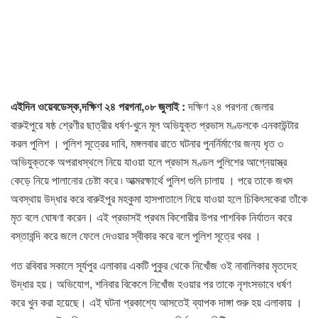
এইদিন ওয়েবডেস্ক,দক্ষিণ ২৪ পরগনা,০৮ জুলাই :
দক্ষিণ ২৪ পরগনা জেলার
বারুইপুরে ষষ্ঠ শ্রেণীর ছাত্রীর ধর্ষণ-খুনে মূল অভিযুক্ত প্রভাস মণ্ডলকে এনকাউন্টার
করল পুলিশ । পুলিশ সূত্রের দাবি, মঙ্গলবার রাতে ঘটনার পুনর্নির্মাণের জন্য ধৃত ৩
অভিযুক্তকে অপরাধস্থলে নিয়ে যাওয়া হলে প্রভাস মণ্ডল পুলিশের আগ্নেয়াস্ত্র
কেড়ে নিয়ে পালানোর চেষ্টা করে ৷ আত্মরক্ষার্থে পুলিশ গুলি চালায় । পরে তাকে জখম
অবস্থায় উদ্ধার করে বারুইপুর মহকুমা হাসপাতালে নিয়ে যাওয়া হলে চিকিৎসকেরা তাঁকে
মৃত বলে ঘোষণা করেন। এই প্রভাসই প্রথম কিশোরীর উপর পাশবিক নির্যাতন করে
বস্তাবন্দি করে জলে ফেলে দেওয়ার স্বীকার করে বলে পুলিশ সূত্রে খবর ।
গত রবিবার সকালে সূর্যপুর এলাকার একটি পুকুর থেকে নিখোঁজ ওই নাবালিকার মৃতদেহ
উদ্ধার হয়। অভিযোগ, শনিবার বিকেলে নিখোঁজ হওয়ার পর তাকে নৃশংসভাবে ধর্ষণ
করে খুন করা হয়েছে। এই ঘটনা প্রকাশ্যে আসতেই ব্যাপক দাঙ্গা শুরু হয় এলাকায় ।