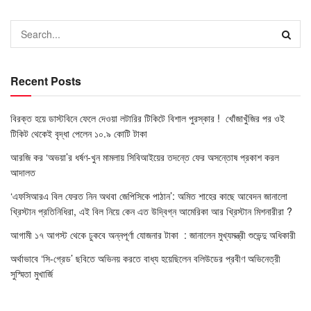
Recent Posts
বিরক্ত হয়ে ডাস্টবিনে ফেলে দেওয়া লটারির টিকিটে বিশাল পুরস্কার ! খোঁজাখুঁজির পর ওই
টিকিট থেকেই বৃদ্ধা পেলেন ১০.৯ কোটি টাকা
আরজি কর ‘অভয়া’র ধর্ষণ-খুন মামলায় সিবিআইয়ের তদন্তে ফের অসন্তোষ প্রকাশ করল
আদালত
‘এফসিআরএ বিল ফেরত নিন অথবা জেপিসিকে পাঠান’: অমিত শাহের কাছে আবেদন জানালো
খ্রিস্টান প্রতিনিধিরা, এই বিল নিয়ে কেন এত উদ্বিগ্ন আমেরিকা আর খ্রিস্টান মিশনারীরা ?
আগামী ১৭ আগস্ট থেকে ঢুকবে অন্নপূর্ণা যোজনার টাকা : জানালেন মুখ্যমন্ত্রী শুভেন্দু অধিকারী
অর্থাভাবে ‘সি-গ্রেড’ ছবিতে অভিনয় করতে বাধ্য হয়েছিলেন বলিউডের প্রবীণ অভিনেত্রী
সুস্মিতা মুখার্জি