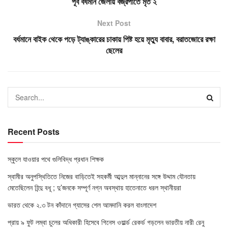
পূর্ব বর্ধমান জেলায় বজ্রপাতে মৃত ২
Next Post
বর্ধমানে বাইক থেকে পড়ে ট্যাঙ্কারের চাকায় পিষ্ট হয়ে মৃত্যু বাবার, বরাতজোরে রক্ষা
ছেলের
Recent Posts
স্কুলে যাওয়ার পথে গুলিবিদ্ধ প্রধান শিক্ষক
স্বামীর অনুপস্থিতিতে নিজের বাড়িতেই সহকর্মী আব্দুল মান্নানের সঙ্গে উদ্দাম যৌনতায়
মেতেছিলেন হিন্দু বধূ ; দু’জনকে সম্পূর্ণ নগ্ন অবস্থায় হাতেনাতে ধরল স্থানীয়রা
ভারত থেকে ২.৩ টন কাঁদানে গ্যাসের শেল আমদানি করল বাংলাদেশ
প্রায় ৯ ফুট লম্বা চুলের অধিকারী হিসেবে গিনেস ওয়ার্ল্ড রেকর্ড গড়লেন ভারতীয় নারী রেনু