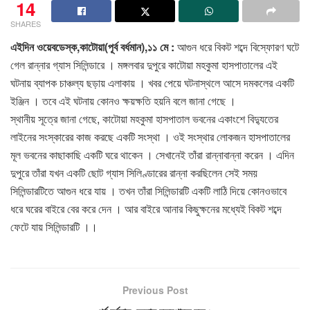
14
SHARES
এইদিন ওয়েবডেস্ক,কাটোয়া(পূর্ব বর্ধমান),১১ মে :
আগুন ধরে বিকট শব্দে বিস্ফোরণ ঘটে
গেল রান্নার গ্যাস সিলিন্ডারে । মঙ্গলবার দুপুরে কাটোয়া মহকুমা হাসপাতালের এই
ঘটনায় ব্যাপক চাঞ্চল্য ছড়ায় এলাকায় । খবর পেয়ে ঘটনাস্থলে আসে দমকলের একটি
ইঞ্জিন । তবে এই ঘটনায় কোনও ক্ষয়ক্ষতি হয়নি বলে জানা গেছে ।
স্থানীয় সূত্রে জানা গেছে, কাটোয়া মহকুমা হাসপাতাল ভবনের একাংশে বিদ্যুতের
লাইনের সংস্কারের কাজ করছে একটি সংস্থা । ওই সংস্থার লোকজন হাসপাতালের
মূল ভবনের কাছাকাছি একটি ঘরে থাকেন । সেখানেই তাঁরা রান্নাবান্না করেন । এদিন
দুপুরে তাঁরা যখন একটি ছোট গ্যাস সিলিণ্ডারের রান্না করছিলেন সেই সময়
সিলিন্ডারটিতে আগুন ধরে যায় । তখন তাঁরা সিলিন্ডারটি একটি লাঠি দিয়ে কোনওভাবে
ধরে ঘরের বাইরে বের করে দেন । আর বাইরে আনার কিছুক্ষনের মধ্যেই বিকট শব্দে
ফেটে যায় সিলিন্ডারটি ।।
Previous Post