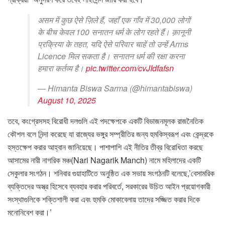
असम में कुछ ऐसे ज़िले हैं, जहाँ एक गाँव में 30,000 लोगों
के बीच केवल 100 सनातन धर्म के लोग रहते हैं। क़ानूनी
प्रक्रिया के तहत, यदि ऐसे परिवार चाहें तो उन्हें Arms
Licence मिल सकता है। सनातन धर्म की रक्षा करना
हमारा कर्तव्य है।
pic.twitter.com/cvJIdfafsn
— Himanta Biswa Sarma (@himantabiswa)
August 10, 2025
তবে, কংগ্রেসসহ বিরোধী দলগুলি এই পদক্ষেপকে একটি বিভাজনমূলক রাজনৈতিক
কৌশল বলে নিন্দা করেছে যা রাজ্যের ভঙ্গুর সম্প্রীতির জন্য হুমকিস্বরূপ এবং কেন্দ্রকে
হস্তক্ষেপ করার আহ্বান জানিয়েছে। পাশাপাশি এই নীতির তীব্র বিরোধিতা করছে
আসামের নারী নাগরিক মঞ্চ(Nari Nagarik Manch) নামে মহিলাদের একটি
সেকুলার সংগঠন। শনিবার গুয়াহাটিতে অনুষ্ঠিত এক সভায় সংগঠনটি বলেছে,’বেসামরিক
ব্যক্তিদের অস্ত্র হিসেবে ব্যবহার করার পরিবর্তে, সরকারের উচিত আইন প্রয়োগকারী
সংস্থাগুলিকে শক্তিশালী করা এবং হুমকি মোকাবেলায় তাদের সজ্জিত করার দিকে
মনোনিবেশ করা।’