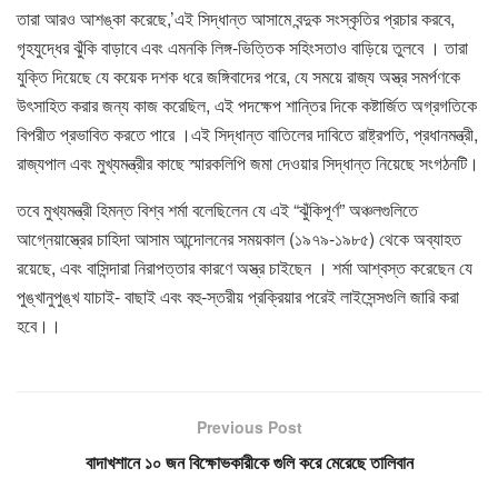
তারা আরও আশঙ্কা করেছে,’এই সিদ্ধান্ত আসামে বন্দুক সংস্কৃতির প্রচার করবে,
গৃহযুদ্ধের ঝুঁকি বাড়াবে এবং এমনকি লিঙ্গ-ভিত্তিক সহিংসতাও বাড়িয়ে তুলবে । তারা
যুক্তি দিয়েছে যে কয়েক দশক ধরে জঙ্গিবাদের পরে, যে সময়ে রাজ্য অস্ত্র সমর্পণকে
উৎসাহিত করার জন্য কাজ করেছিল, এই পদক্ষেপ শান্তির দিকে কষ্টার্জিত অগ্রগতিকে
বিপরীত প্রভাবিত করতে পারে ।এই সিদ্ধান্ত বাতিলের দাবিতে রাষ্ট্রপতি, প্রধানমন্ত্রী,
রাজ্যপাল এবং মুখ্যমন্ত্রীর কাছে স্মারকলিপি জমা দেওয়ার সিদ্ধান্ত নিয়েছে সংগঠনটি।
তবে মুখ্যমন্ত্রী হিমন্ত বিশ্ব শর্মা বলেছিলেন যে এই “ঝুঁকিপূর্ণ” অঞ্চলগুলিতে
আগ্নেয়াস্ত্রের চাহিদা আসাম আন্দোলনের সময়কাল (১৯৭৯-১৯৮৫) থেকে অব্যাহত
রয়েছে, এবং বাসিন্দারা নিরাপত্তার কারণে অস্ত্র চাইছেন । শর্মা আশ্বস্ত করেছেন যে
পুঙ্খানুপুঙ্খ যাচাই- বাছাই এবং বহু-স্তরীয় প্রক্রিয়ার পরেই লাইসেন্সগুলি জারি করা
হবে।।
Previous Post
বাদাখশানে ১০ জন বিক্ষোভকারীকে গুলি করে মেরেছে তালিবান