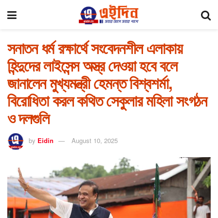
সনাতন ধর্ম রক্ষার্থে সংবেদনশীল এলাকায়
হিন্দুদের লাইসেন্স অস্ত্র দেওয়া হবে বলে
জানালেন মুখ্যমন্ত্রী হেমন্ত বিশ্বশর্মা,
বিরোধিতা করল কথিত সেকুলার মহিলা সংগঠন
ও দলগুলি
by
Eidin
August 10, 2025