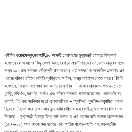
এইদিন ওয়েবডেস্ক,গুয়াহাটি,১০ আগস্ট :
আসামের মুখ্যমন্ত্রী হেমন্ত বিশ্বশর্মা
বলেছেন যে আসামের কিছু জেলা আছে যেখানে একটি গ্রামের ৩০,০০০ মানুষের মধ্যে
মাত্র ১০০ জন সনাতন ধর্মাবলম্বী বাস করেন। ওই সমস্ত সংবেদনশীল এলাকায় এই
ধরনের পরিবার চাইলে আইনি প্রক্রিয়ার অধীনে, অস্ত্র লাইসেন্স পেতে পারে।’ তিনি
বলেছেন, ‘সনাতন ধর্ম রক্ষা করা আমাদের কর্তব্য ।’ আসাম মন্ত্রিসভা গত ২৮শে মে
ধুবড়ি, মরিগাঁও, বরপেটা, নাগাঁও এবং দক্ষিণ সালমারা-মানকাচরের মত জেলাগুলি সহ –
রূপাহি, ধিং এবং জানিয়ার মতো এলাকাগুলিকে – “সুরক্ষিত” মুসলিম-অধ্যুষিত এলাকা
হিসেবে চিহ্নিত করে সেখানকার হিন্দু আদিবাসীদের অস্ত্র লাইসেন্স দেওয়ার সিদ্ধান্ত
নিয়েছে । মুখ্যমন্ত্রী হিমন্ত বিশ্ব শর্মা বলেন যে এই ধরনের দাবি আসাম আন্দোলনের
(১৯৭৯-৮৫) সময় থেকে শুরু হয়েছে এবং “সঠিক যাচাই-বাছাই এবং বহু-স্তরীয়
প্রক্রিয়া” অনুসরণ করে তবেই লাইসেন্স জারি করা হবে।