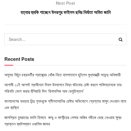
Next Post
হত্যার হুমকি পাচ্ছেন উদয়পুর ফাইলস ছবির নির্মাতা অমিত জানি
Recent Posts
অসুস্থ মিঠুন চক্রবর্তীর স্বাস্থ্যের খোঁজ নিতে হাসপাতালে ছুটলেন মুখ্যমন্ত্রী শুভেন্দু অধিকারী
আগামী ১১ই আগস্ট স্বাধীনতা দিবস উদযাপনে বিঘ্ন ঘটানোর চেষ্টা করলে পাকিস্তানকে তার
পরিনতি ভোগ করার হুঁশিয়ারি দিল ‘রিপাবলিক অফ বেলুচিস্তান’
বাংলাদেশের বগুড়ায় হিন্দু গৃহবধূকে শ্লীলতাহানির চেষ্টার অভিযোগে গ্রেপ্তার মাসুদ দেওয়ান নামে
এক ব্যক্তি
জাসপ্রিত বুমরাহের বদলি হিসাবে জম্মু ও কাশ্মীরের পেসার অজিব নবীকে বেছে নেওয়ায় ক্ষুব্ধ
প্রাক্তন ব্যাটসম্যান ওয়াসিম জাফর