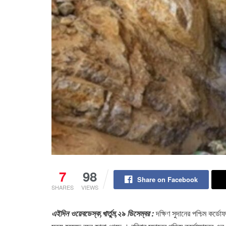
7
98
Share on Facebook
SHARES
VIEWS
এইদিন ওয়েবডেস্ক,খার্তুম,২৯ ডিসেম্বর :
দক্ষিণ সুদানের পশ্চিম কর