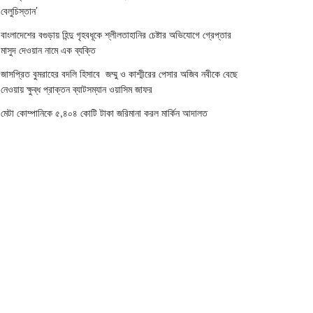
বেলুচিস্তান’
বাংলাদেশের বগুড়ায় হিন্দু গৃহবধূকে শ্লীলতাহানির চেষ্টার অভিযোগে গ্রেপ্তার
মাসুদ দেওয়ান নামে এক ব্যক্তি
জাসপ্রিত বুমরাহের বদলি হিসাবে জম্মু ও কাশ্মীরের পেসার অজিব নবীকে বেছে
নেওয়ায় ক্ষুব্ধ প্রাক্তন ব্যাটসম্যান ওয়াসিম জাফর
মেটা কোম্পানিকে ৫,৪০৪ কোটি টাকা জরিমানা করল মার্কিন আদালত