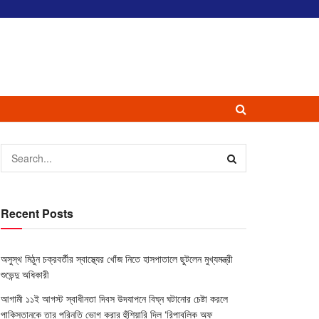
Recent Posts
অসুস্থ মিঠুন চক্রবর্তীর স্বাস্থ্যের খোঁজ নিতে হাসপাতালে ছুটলেন মুখ্যমন্ত্রী
শুভেন্দু অধিকারী
আগামী ১১ই আগস্ট স্বাধীনতা দিবস উদযাপনে বিঘ্ন ঘটানোর চেষ্টা করলে
পাকিস্তানকে তার পরিনতি ভোগ করার হুঁশিয়ারি দিল ‘রিপাবলিক অফ