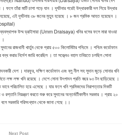
র এল নাহুদ(El Nahud) এলাকার দারসায়ার (Darsaya) একটি সোনার খনির বেশ
 ফলে তাঁরা মাটি চাপা পড়ে যান । দূর্ঘটনার পরেই উদ্ধারকারী দল গিয়ে উদ্ধার
 হয়েছে, এই দূর্ঘটনায় ৩৮ জনের মৃত্যু হয়েছে । ৮ জন শ্রমিক আহত হয়েছেন ।
ospital)
হাব্যবস্থাপক উম্ম ড্রাইসায়া (Umm Draisaya) খনির ধসের ফলে মারা যাওয়া
ন ।
ুদানের রাজধানী খার্তুম থেকে প্রায় ৫০০ কিলোমিটার পশ্চিমে । পশ্চিম কর্ডোফান
ে বন্ধ করার নির্দেশ জারি করেছিল । তা সত্ত্বেও বহাল তবিয়তে চলছিল সোনা
াদনকারী দেশ । দারফুর, দক্ষিণ কর্ডোফান এবং ব্লু নীল সহ সুদান জুড়ে সোনার খনি
মরুভূমিতে লক্ষ লক্ষ খনি রয়েছে । দেশে সোনা উৎপাদন প্রতি বছর ৯৩ টন ছাড়িয়েছে ।
ত ভাবে পরিচালিত হয়ে এসেছে । যার ফলে খনি শ্রমিকদের নিরাপত্তার দিকটি
প্তানি নিয়ন্ত্রণ করতে শুরু করে সুদানের অন্তর্বর্তীকালীন সরকার । প্রায় ২০
়েছে বলে সরকারি পরিসংখ্যান থেকে জানা গেছে ।।
Next Post