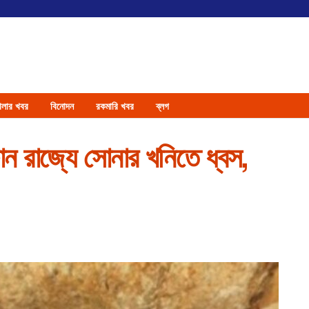
েলার খবর
বিনোদন
রকমারি খবর
ব্লগ
োফান রাজ্যে সোনার খনিতে ধ্বস,