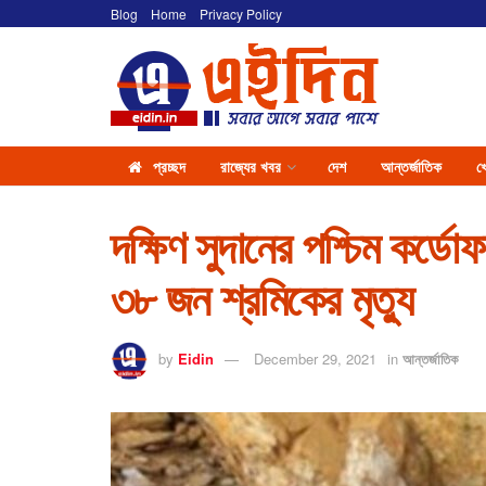
Blog
Home
Privacy Policy
প্রচ্ছদ
রাজ্যের খবর
দেশ
আন্তর্জাতিক
খ
দক্ষিণ সুদানের পশ্চিম কর্ড
৩৮ জন শ্রমিকের মৃত্যু
by
Eidin
December 29, 2021
in
আন্তর্জাতিক