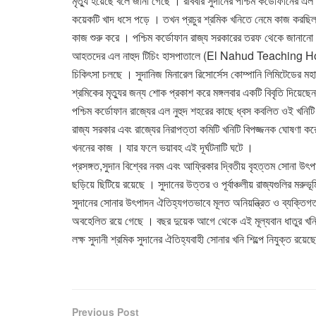
মৃত্যু হয়েছে বলে জানা গেছে । রবিবার সুদানের পশ্চিম কর্ডোফানে
কয়েকটি খাদ ধসে পড়ে । তখন প্রচুর শ্রমিক খনিতে নেমে কাজ করছিল ।
কাজ শুরু করে । পশ্চিম কর্ডোফান রাজ্য সরকারের তরফ থেকে জানানো
আহতদের এল নাহুদ টিচিং হাসপাতালে (El Nahud Teaching H
চিকিৎসা চলছে । সুদানিজ মিনারেল রিসোর্সেস কোম্পানি লিমিটেডের ম
শ্রমিকের মৃত্যুর জন্য শোক প্রকাশ করে মঙ্গলবার একটি বিবৃতি দিয়েছে
পশ্চিম কর্ডোফান রাজ্যের এল নুহুদ শহরের কাছে ধ্বস কবলিত ওই খনিটি স
রাজ্য সরকার এবং রাজ্যের নিরাপত্তা কমিটি খনিটি বিপজ্জনক ঘোষণা কর
খননের কাজ । যার ফলে ভয়াবহ এই দূর্ঘটনাটি ঘটে ।
প্রসঙ্গত,সুদান বিশ্বের নবম এবং আফ্রিকার দ্বিতীয় বৃহত্তম সোনা উৎপ
ছড়িয়ে ছিটিয়ে রয়েছে । সুদানের উত্তর ও পূর্বাঞ্চলীয় রাজ্যগুলির 
সুদানের সোনার উৎপাদন ঐতিহ্যগতভাবে মূলত অনিয়ন্ত্রিত ও ব্যক্তিগ
অবহেলিত রয়ে গেছে । বছর দুয়েক আগে থেকে এই মূল্যবান ধাতুর খনি ও র
লক্ষ সুদানী শ্রমিক সুদানের ঐতিহ্যবাহী সোনার খনি শিল্পে নিযুক্ত রয
Previous Post