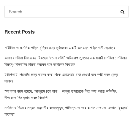
Recent Posts
শারীরিক ও মানসিক শক্তি বৃদ্ধির জন্য সূর্যদেবের একটি অত্যন্ত শক্তিশালী স্তোত্র
কালনার মহিলা বিধায়কের বিরুদ্ধে “তোলাবাজি” অভিযোগ তুললেন এক স্থানীয় মহিলা
; মহিলার
বিরুদ্ধে মানহানির মামলা করবেন বলে জানালেন বিধায়ক
ইউপিআই পেমেন্টের জন্য কাদের কাছ থেকে এমডিআর চার্জ নেওয়া হবে স্পষ্ট করল কেন্দ্র
সরকার
“আপনার বয়স হয়েছে, আশ্রমে চলে যান” : আন্না হাজারেকে নিয়ে মজা করায় অভিজিৎ
দীপকেকে তিরস্কার করল বিজেপি
মসজিদের ভিতরে লস্কর সন্ত্রাসীর রহস্যমৃত্যু, পাকিস্তানে ফের কামাল দেখালো অজ্ঞাত ‘ধুরন্ধর’
ঘাতকরা