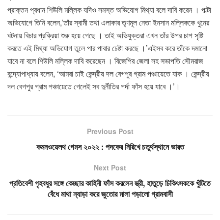
প্রাক্তন প্রধান শিউলি মল্লিক যদিও সমস্ত অভিযোগ মিথ্যা বলে দাবি করেন । পাল্টা
অভিযোগে তিনি বলেন,’তাঁর স্বামী তথা এলাকার তৃণমূল নেতা ইনসান মল্লিককে খুনের
ঘটনায় বিচার প্রক্রিয়া শুরু হয়ে গেছে । তাই অভিযুক্তরা এখন তাঁর উপর চাপ সৃষ্টি
করতে এই মিথ্যা অভিযোগ তুলে পার পাবার চেষ্টা করছে ।’এইসব করে তাঁকে দমানো
যাবে না বলে শিউলি মল্লিক দাবি করেছেন । বিজেপির জেলা সহ সভাপতি সৌমরাজ
বন্দ্যোপাধ্যায় বলেন, ‘আমরা চাই কেন্দ্রীয় দল বেগপুর গ্রাম পঞ্চায়েতে যাক । কেন্দ্রীয়
দল বেগপুর গ্রাম পঞ্চায়েতে গেলেই সব দুর্নীতির পর্দা ফাঁস হয়ে যাবে ।’।
Previous Post
কমনওয়েলথ গেমস ২০২২ : পদকের নিরিখে চতুর্থস্থানে ভারত
Next Post
প্রতিবেশী গৃহবধুর সঙ্গে কেচ্ছার কাহিনী ফাঁস করলেন স্ত্রী, হাতুড়ে চিকিৎসককে খুঁটিতে
বেঁধে মাথা ন্যাড়া করে জুতোর মালা পড়ালো গ্রামবাসী