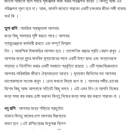
জাতক আজকে খালি সময়ে সৃজনাত্মক কাজ করার পরিকল্পনা করেন । কিন্তু আজ এই
পরিকল্পনা পূরণ হবে না। আজ, আপনি জানতে পারবেন একটি চমৎকার জীবন সঙ্গী থাকার
অর্থ কি ।
তুলা রাশি
: সাময়িক স্বাস্থ্যভঙ্গ আপনার
জন্য কিছু সমস্যার সৃষ্টি করতে পারে। আপনার
স্নায়ুতন্ত্রকে কার্যকরী রাখতে এক সম্পূর্ণ বিশ্রাম
নিন । আকস্মিক টাকাকড়ির আগমন হবে । তাৎক্ষণিক খরচার প্রতি খেয়াল রাখুন ।
আপনার মধ্যে সুন্দর মানবিক মূল্যবােধের সাথে একটি উষ্ণ হৃদয় এবং অন্যদেরকে
সাহায্য ও নির্দেশিত করার একটি সহজাত প্রবৃত্তি রয়েছে । এটি স্বয়ংক্রিয়ভাবে
আপনার পারিবারিক জীবনে ঐক্যবদ্ধতা আনবে । মূল্যবান জিনিসের মত আপনার
ভালােবাসাকে সতেজ রাখুন । চোখ কখনাে মিথ্যা বলে না । আপনার সঙ্গীর চোখের
বিশেষ কিছু আজ আপনাকে সত্যিই কিছু বলবে । এটা এমন দিন যে আপনি নিজের
জন্য সময় বার করার চেষ্টা করবেন কিন্তু নিজের জন্য সময় বার করতে পারবেন না ।
ধনু রাশি
: আপনার মধ্যে শক্তির প্রাচুর্যতা
থাকবে কিন্তু কাজের চাপ আপনার বিরক্তের
কারণ হবে ।এই রাশিচক্রের মানুষেরা বিদেশ