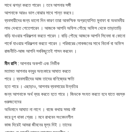
সাথে ঝগড়া করতে পারেন । তবে আপনার সঙ্গী
আপনাকে আরও ভাল বােঝার সাথে শান্ত করবে।
ব্যবসায়ীদের জন্য ভালাে দিন কারণ তারা আকস্মিক অপ্রত্যাশিত মুনাফা বা অভাবনীয়
লাভ দেখতে পেতেপারেন । আজকে আপনি অফিস পৌছে অফিস থেকে তাড়াতাড়ি
বাড়ি যাওয়ার পরিকল্পনা করতে পারেন । বাড়ি পৌছে আজকে আপনি সিনেমা বা কোনাে
পার্কে যাওয়ার পরিকল্পনা করতে পারেন । পরিবারের লােকজনের সাথে বিতর্ক বা অফিস
রাজনীতি-আজ আপনি সবকিছুতেই শাসন করবেন ।
মীন
রাশি
: আপনার অকপট এবং নির্ভীক
মতামত আপনার বন্ধুর অহংকারে আঘাত করতে
পারে । ব্যবসায়ীদের আজ তাদের বাণিজ্যের ক্ষতি
হতে পারে । এছাড়াও, আপনার ব্যবসায়ের উন্নতির
জন্য আপনাকে অর্থ ব্যয় করতে হতে পারে । জিভকে সংযত করতে হবে যাতে বয়স্ক
গুরুজনেদের
অভিমানে আঘাত না লাগে । বাজে কথায় সময় নষ্ট
করে চুপ থাকা শ্রেয় । মনে রাখবেন সংবেদনশীল
কাজ দিয়েই আমরা জীবনের মূল্য দিই । তাদের