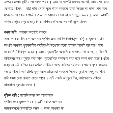
আপনার মধ্যে ফুর্তি দেখা যেতে পারে । আজকে আপনি সময়ের আগেই কাজ শেষ করে
ফেলতে পারেন । যারা বাড়ি থেকে দূরে থাকে আজকে তারা নিজের সব কাজ শেষ করে
সন্ধেবেলায় কোনাে পার্ক বা একান্ত জায়গায় সময় কাটাতে পছন্দ করবে । আজ, আপনি
আপনার স্ত্রীর প্রেমে মধ্য দিয়ে আপনার জীবনের সব কষ্ট ভুলে যাবেন ।
কন্যা রাশি
: স্বাস্থ্য ভালােই থাকবে ।
আজকে করা বিনিয়ােগ আপনার সমৃদ্ধি এবং আর্থিক নিরাপত্তা বাড়িয়ে তুলবে ।যদি
আপনি আপনার গৃহস্থালীর কর্তব্যগুলি উপেক্ষা করেন তাহলে আপনি যার সাথে বাস
করেন তিনি বিরক্ত হবেন । আজ প্রেমঘটিত আকস্মিক সাক্ষাৎ দেখা যাচ্ছে । বিদেশী
বাণিজ্যের সাথে যুক্ত যারা আজ প্রত্যাশিত ফলাফল পাবে বলে আশা করা হচ্ছে।এটির
সাহায্যে এই রাশিচক্রের কর্মরত নেটিভরা আজ কর্মক্ষেত্রে তাদের মেধার পুরাে ব্যবহার
করতে পারে। এই রাশির বৃদ্ধ বয়স জাতকেরা আজকে নিজের পুরােনাে বন্ধুদের সাথে
খালি সময় দেখা করতে যেতে পারে । এটি একটি অনুকূল দিন, কর্মক্ষেত্রে এটিকে
ভালভাবে ব্যবহার করুন ।
বৃশ্চিক রাশি
: সামাজিকতার ভয় আপনাকে
বলহীন করে তুলতে পারে । এটি সরাতে আপনার
আত্মসম্মানকে উৎসাহিত করুন । আজ আপনার মা