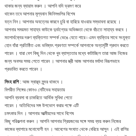
থাকার জন্য ব্যায়াম করুন । আপনি যদি ভ্রমণ করে
থাকেন তবে আপনার মূল্যবান জিনিসগুলির বিশেষ
যত্ন নিন। আপনার অযত্নের কারনে চুরি বা হারিয়ে যাওয়ার সম্ভাবনা রয়েছে ।
আপনার সময়মত সাহায্য কাউকে দুর্ভাগ্যের অভিজ্ঞতা থেকে বাঁচতে সাহায্য করবে ।
মতপার্থক্যের দরুণ ব্যক্তিগত সম্পর্ক ভেঙে যেতে পারে ৷ এমন ব্যক্তির সাথে সংযুক্ত
হােন যাঁরা প্রতিষ্ঠিত এবং ভবিষ্যৎ প্রবণতা সম্পর্কে আপনাকে অন্তর্দৃষ্টি প্রদান করতে
পারেন । যারা বেশ কিছু দিন থেকে খুব ব্যাস্ততার মধ্যে কাটাচ্ছিল তারা আজ নিজের
জন্য অবসর সময় পেতে পারেন । আপনার স্ত্রী আজ আপনার মর্যাদা বিরূপভাবে
প্রভাবিত করতে পারেন ।
সিংহ রাশি
: আজ স্বাস্থ্য সুন্দর থাকবে ।
বিপরীত লিঙ্গের কোনও নেটিভের সহায়তায়
আপনি ব্যবসা বা চাকরিতে আর্থিক সুবিধা পেতে
পারেন । অতিথিদের সঙ্গ উপভোগ করার পক্ষে এটি
চমৎকার দিন । আপনার আত্মীয়দের সাথে বিশেষ
কিছু পরিকল্পনা করুন । আপনি আপনার প্রিয়জনের সঙ্গে সময় ব্যয় করুন নিজের
কাজের ব্যাপারে মনােযোগী হন । আবেগের সংঘাত থেকে বেরিয়ে আসুন । এই রাশির