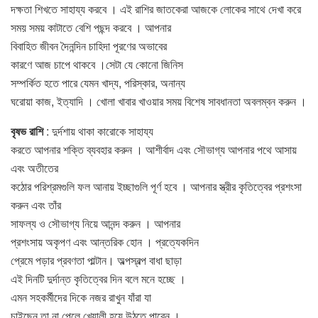
দক্ষতা শিখতে সাহায্য করবে । এই রাশির জাতকেরা আজকে লােকের সাথে দেখা করে
সময় সময় কাটাতে বেশি পছন্দ করবে । আপনার
বিবাহিত জীবন দৈনন্দিন চাহিদা পূরণের অভাবের
কারণে আজ চাপে থাকবে ।সেটা যে কোনো জিনিস
সম্পর্কিত হতে পারে যেমন খাদ্য, পরিস্কার, অনান্য
ঘরােয়া কাজ, ইত্যাদি । খােলা খাবার খাওয়ার সময় বিশেষ সাবধানতা অবলম্বন করুন ।
বৃষভ রাশি
: দুর্দশায় থাকা কারােকে সাহায্য
করতে আপনার শক্তি ব্যবহার করুন । আশীর্বাদ এবং সৌভাগ্য আপনার পথে আসায়
এবং অতীতের
কঠোর পরিশ্রমগুলি ফল আনায় ইচ্ছাগুলি পূর্ণ হবে । আপনার স্ত্রীর কৃতিত্বের প্রশংসা
করুন এবং তাঁর
সাফল্য ও সৌভাগ্য নিয়ে আনন্দ করুন । আপনার
প্রশংসায় অকৃপণ এবং আন্তরিক হােন । প্রত্যেকদিন
প্রেমে পড়ার প্রবণতা পাল্টান। অল্পস্বল্প বাধা ছাড়া
এই দিনটি দুর্দান্ত কৃতিত্বের দিন বলে মনে হচ্ছে ।
এমন সহকর্মীদের দিকে নজর রাখুন যাঁরা যা
চাইছেন তা না পেলে খেয়ালী হয়ে উঠতে পারেন ।