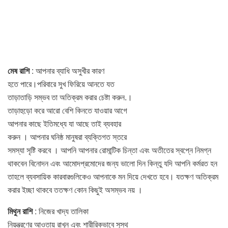
মেষ রাশি
: আপনার ব্যাধি অসুখীর কারণ
হতে পারে।পরিবারে সুখ ফিরিয়ে আনতে যত
তাড়াতাড়ি সম্ভব তা অতিক্রম করার চেষ্টা করুন.।
তাড়াহুড়াে করে আরাে বেশি কিনতে যাওয়ার আগে
আপনার কাছে ইতিমধ্যে যা আছে তাই ব্যবহার
করুন । আপনার ঘনিষ্ঠ মানুষরা ব্যক্তিগত স্তরে
সমস্যা সৃষ্টি করবে । আপনি আপনার রােমান্টিক চিন্তা এবং অতীতের স্বপ্নে নিমগ্ন
থাকবেন বিনােদন এবং আমােদপ্রমােদের জন্য ভালাে দিন কিন্তু যদি আপনি কর্মরত হন
তাহলে ব্যবসায়িক কারবারগুলিকেও আপনাকে মন দিয়ে দেখতে হবে। যতক্ষণ অতিক্রম
করার ইচ্ছা থাকবে ততক্ষণ কোন কিছুই অসম্ভব নয় ।
মিথুন রাশি
: নিজের খাদ্য তালিকা
নিয়ন্ত্রণের আওতায় রাখুন এবং শারীরিকভাবে সুস্থ