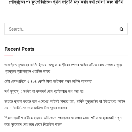
পোল্যান্ডের পর বুলগেরিয়াতেও গ্যাস রপ্তানি বন্ধ করার কথা ঘোষণা করল রাশিয়া
Recent Posts
জাসপ্রিত বুমরাহের বদলি হিসাবে জম্মু ও কাশ্মীরের পেসার অজিব নবীকে বেছে নেওয়ায় ক্ষুব্ধ
প্রাক্তন ব্যাটসম্যান ওয়াসিম জাফর
মেটা কোম্পানিকে ৫,৪০৪ কোটি টাকা জরিমানা করল মার্কিন আদালত
সর্প সূক্তম্ : সর্পভয় বা কালসর্প দোষ প্রতিকারে জপ করা হয়
ভারতে ব্যবসা করতে হলে এদেশের আইনই মানতে হবে, মার্কিন যুক্তরাষ্ট্র বা ইউরোপের আইন
নয় : “মেটা”-কে সাফ জানিয়ে দিল কেন্দ্র সরকার
গ্রিসে স্কটিশ নারীকে হত্যার অভিযোগে গ্রেপ্তার আফগান বক্সার শরীফ আহমাদজাই : খুন
করে সুটকেসে দেহ ভরে ফেলে দিয়েছিল ঘাতক