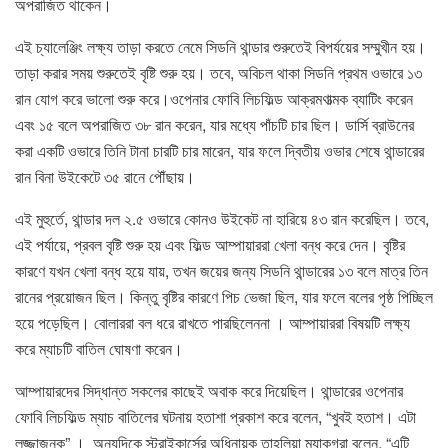
অপরাজিত থাকেন।
এই চ্যালেঞ্জিং লক্ষ্য তাড়া করতে নেমে সিডনি থান্ডার শুরুতেই বিপর্যয়ের সম্মুখীন হয়।
তাড়া করার সময় শুরুতেই বৃষ্টি শুরু হয়। তবে, অবিচল থাকা সিডনি প্রথম ওভারে ১৩
রান যোগ করে ভালো শুরু করে।ওপেনার ফোবি লিচফিল্ড আক্রমণাত্মক ব্যাটিং করেন
এবং ১৫ বলে অপরাজিত ৩৮ রান করেন, যার মধ্যে পাঁচটি চার ছিল। ডার্সি ব্রাউনের
করা একটি ওভারে তিনি টানা চারটি চার মারেন, যার ফলে দ্বিতীয় ওভার শেষে থান্ডারের
রান বিনা উইকেটে ৩৫ রানে পৌঁছায়।
এই মুহুর্তে, থান্ডার দল ২.৫ ওভারে কোনও উইকেট না হারিয়ে ৪৩ রান করেছিল। তবে,
এই পর্যায়ে, প্রবল বৃষ্টি শুরু হয় এবং ফিল্ড আম্পায়াররা খেলা বন্ধ করে দেন। বৃষ্টির
কারণে যখন খেলা বন্ধ হয়ে যায়, তখন জয়ের জন্য সিডনি থান্ডারের ১৩ বলে মাত্র তিন
রানের প্রয়োজন ছিল। কিন্তু বৃষ্টির কারণে পিচ ভেজা ছিল, যার ফলে বলের পৃষ্ঠ পিচ্ছিল
হয়ে পড়েছিল। বোলাররা বল ধরে রাখতে পারছিলেননা । আম্পায়াররা বিষয়টি লক্ষ্য
করে ম্যাচটি বাতিল ঘোষণা করেন।
আম্পায়ারদের সিদ্ধান্ত সকলের কাছেই অবাক করে দিয়েছিল। থান্ডারের ওপেনার
ফোবি লিচফিল্ড ম্যাচ বাতিলের ঘটনায় হতাশা প্রকাশ করে বলেন, “খুবই হতাশ। এটা
লজ্জাজনক” । অন্যদিকে স্ট্রাইকার্সের অধিনায়ক তাহলিয়া ম্যাকগ্রা বলেন, “এটি