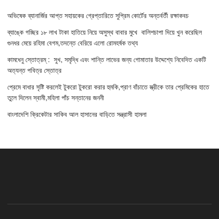
অভিষেক ব্যানার্জির আপ্ত সহায়কের গ্রেপ্তারিতে সুপ্রিম কোর্টের অন্তর্বর্তী রক্ষাকবচ
ব্যাঙ্কে গচ্ছির ১৮ লাখ টাকা হাতিয়ে নিয়ে অসুস্থ বাবার মুখে বালিশচাপা দিয়ে খুন করেছিল
গুনধর মেয়ে রহিমা বেগম,তদন্তে বেরিয়ে এলো রোমহর্ষক তথ্য
কামধেনু স্তোত্রম্ : সুখ, সমৃদ্ধি এবং শান্তি লাভের জন্য গোমাতার উদ্দেশ্যে নিবেদিত একটি
অত্যন্ত পবিত্র স্তোত্র
প্রেমে বাধার সৃষ্টি করলেই টুকরো টুকরো করার হুমকি,প্রাণ বাঁচাতে স্ত্রীকে তার প্রেমিকের হাতে
তুলে দিলেন স্বামী,মহিলা পাঁচ সন্তানের জননী
বাংলাদেশি ক্রিকেটার সাকিব আল হাসানের বাড়িতে সন্ত্রাসী হামলা