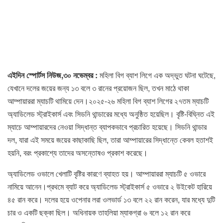
এইদিন স্পোর্টস নিউজ,৩০ নভেম্বর :
মহিলা বিগ ব্যাশ লিগে এক অদ্ভুত ঘটনা ঘটেছে,
যেখানে দলের জয়ের জন্য ১৩ বলে ৩ রানের প্রয়োজন ছিল, তখন মাঠে থাকা
আম্পায়াররা ম্যাচটি থামিয়ে দেন।২০২৫-২৬ মহিলা বিগ ব্যাশ লিগের ২৭তম ম্যাচটি
অ্যাডিলেড স্ট্রাইকার্স এবং সিডনি থান্ডারের মধ্যে অনুষ্ঠিত হয়েছিল। বৃষ্টি-বিঘ্নিত এই
ম্যাচে আম্পায়ারদের নেওয়া সিদ্ধান্ত ব্যাপকভাবে প্রচারিত হয়েছে। সিডনি থান্ডার
দল, যারা এই সময়ে জয়ের কাছাকাছি ছিল, তারা আম্পায়ারের সিদ্ধান্তে কেবল হতাশই
হয়নি, বরং প্রকাশ্যে তাদের অসন্তোষও প্রকাশ করেছে।
অ্যাডিলেড ওভালে খেলাটি বৃষ্টির কারণে ব্যাহত হয়। আম্পায়াররা ম্যাচটি ৫ ওভারে
নামিয়ে আনেন।প্রথমে ব্যাট করে অ্যাডিলেড স্ট্রাইকার্স ৫ ওভারে ২ উইকেট হারিয়ে
৪৫ রান করে। দলের হয়ে ওপেনার লরা ওলভার্ড ১৩ বলে ২২ রান করেন, যার মধ্যে দুটি
চার ও একটি ছক্কা ছিল। অধিনায়ক তাহলিয়া ম্যাকগ্রা ৬ বলে ১২ রান করে