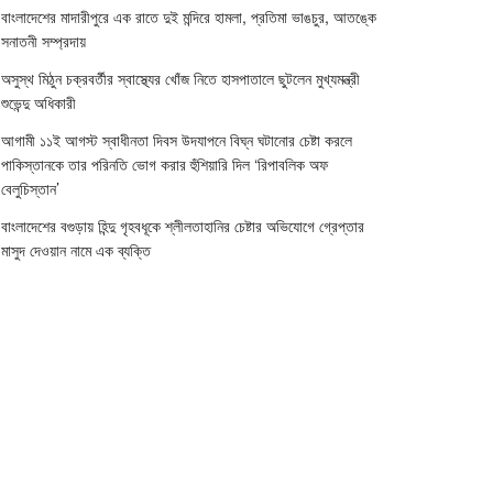
বাংলাদেশের মাদারীপুরে এক রাতে দুই মন্দিরে হামলা, প্রতিমা ভাঙচুর, আতঙ্কে
সনাতনী সম্প্রদায়
অসুস্থ মিঠুন চক্রবর্তীর স্বাস্থ্যের খোঁজ নিতে হাসপাতালে ছুটলেন মুখ্যমন্ত্রী
শুভেন্দু অধিকারী
আগামী ১১ই আগস্ট স্বাধীনতা দিবস উদযাপনে বিঘ্ন ঘটানোর চেষ্টা করলে
পাকিস্তানকে তার পরিনতি ভোগ করার হুঁশিয়ারি দিল ‘রিপাবলিক অফ
বেলুচিস্তান’
বাংলাদেশের বগুড়ায় হিন্দু গৃহবধূকে শ্লীলতাহানির চেষ্টার অভিযোগে গ্রেপ্তার
মাসুদ দেওয়ান নামে এক ব্যক্তি