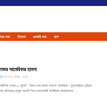
েলার খবর
বিনোদন
রকমারি খবর
ব্লগ
রাতভর আমেরিকার হামলা
JULY 21, 2026
0
্জাতিক ডেস্ক,২১ জুলাই : ইরানে ফের হামলা চালালো আমেরিকা। যুক্তরাষ্ট্রের সেন্ট্রাল
্টকম) জানিয়েছে,হরমুজ প্রণালি দিয়ে চলাচলকারী বাণিজ্যিক জাহাজগুলোর ...