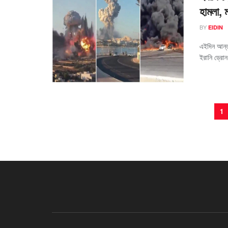
হামলা, 
BY
EIDIN
এইদিন আন্তর
ইরানি ড্রোন
1