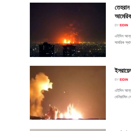
তেহরান ও
আমেরি
BY
EIDIN
এইদিন আন্ত
সামরিক স্থাপ
ইসরায়ে
BY
EIDIN
এইদিন আন্তর্
বেনিয়ামিন ন