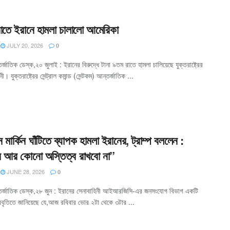
রাতে ইরানে হামলা চালালো আমেরিকা
JULY 20, 2026
0
্জাতিক ডেস্ক,২০ জুলাই : ইরানের বিরুদ্ধে টানা ৯তম রাতে হামলা চালিয়েছে যুক্তরাষ্ট্রের
ী। যুক্তরাষ্ট্রের সেন্ট্রাল কমান্ড (সেন্টকম) আন্তর্জাতিক ...
 মার্কিন ঘাঁটিতে ব্যাপক হামলা ইরানের, ট্রাম্প বললেন :
র আর কোনো অস্তিত্ব রাখবো না”
JUNE 28, 2026
0
র্জাতিক ডেস্ক,২৮ জুন : ইরানের সেনাবাহিনী আইআরজিসি-এর জনসংযোগ বিভাগ একটি
বিবৃতিতে জানিয়েছে যে,আজ রবিবার ভোর ২টা থেকে ৩টার ...