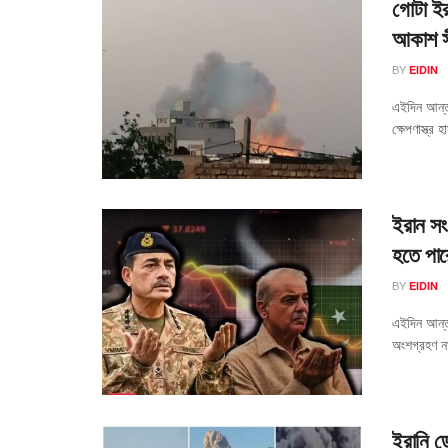
গোটা ইর
আকাশ সী
BY
EIDIN
এইদিন আন্ত
ক্ষেপণাস্ত্র
ইরান সং
হতে পার
BY
EIDIN
এইদিন আন্তর
অংশগ্রহণ না
ইরানি ড