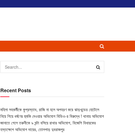
Recent Posts
মহিলা সহকর্মীকে কুপ্রস্তাব, রাজি না হলে অপহরণ করে ঝাড়খন্ডের হোটেলে
নিয়ে গিয়ে ধর্ষণের হুমকি দেওয়ার অভিযোগ বিডিও-র বিরুদ্ধে ! থানায় অভিযোগ
জানাতে গেলে তরুনীকে ৯ ঘন্টা বসিয়ে রাখার অভিযোগ, বিজেপি বিধায়কের
হস্তক্ষেপে অভিযোগ দায়ের, তোলপাড় দুবরাজপুর