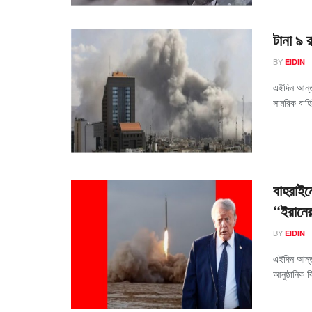
টানা ৯ 
BY
EIDIN
এইদিন আন্তর
সামরিক বাহিন
বাহরাইনে
“ইরানে
BY
EIDIN
এইদিন আন্ত
আনুষ্ঠানিক 