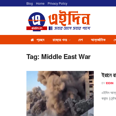
Blog
Home
Privacy Policy
প্রচ্ছদ
রাজ্যের খবর
দেশ
আন্তর্জাতিক
খ
Tag:
Middle East War
ইরানে 
BY
EIDIN
এইদিন আন্তর
কমান্ড (সেন