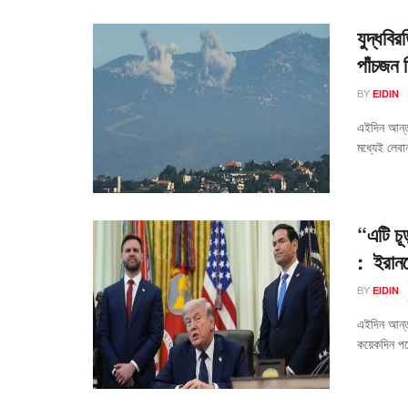
যুদ্ধবি
পাঁচজন 
BY
EIDIN
এইদিন আন্তর
মধ্যেই লেবা
“এটি চূ
: ইরানক
BY
EIDIN
এইদিন আন্তর
কয়েকদিন পরে