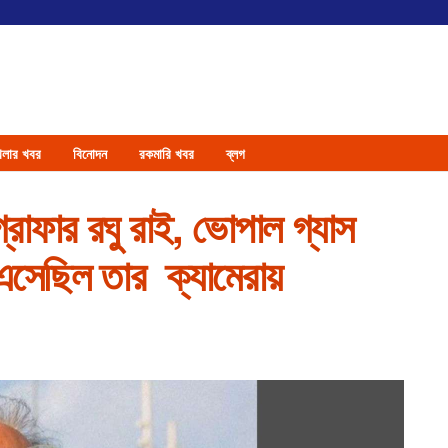
েলার খবর
বিনোদন
রকমারি খবর
ব্লগ
্রাফার রঘু রাই, ভোপাল গ্যাস
ে এসেছিল তার ক্যামেরায়