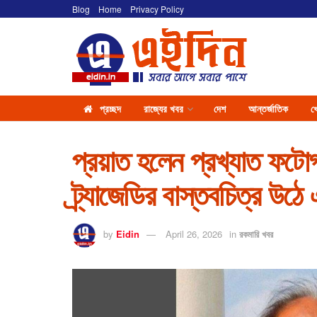
Blog
Home
Privacy Policy
প্রচ্ছদ
রাজ্যের খবর
দেশ
আন্তর্জাতিক
খ
প্রয়াত হলেন প্রখ্যাত ফটোগ
ট্র্যাজেডির বাস্তবচিত্র উঠ
by
Eidin
April 26, 2026
in
রকমারি খবর