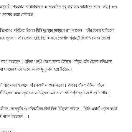
ুযায়ী, প্রখ্যাত ফটোগ্রাফার ও সাংবাদিক রঘু রায় আর আমাদের মাঝে নেই। ৮৩
গতে শোকের ছায়া ফেলেছে।
হিসেবেও পরিচিত ছিলেন যিনি দৃশ্যের মাধ্যমে গল্প বলতেন। তাঁর তোলা ছবিগুলো
ত করে তুলত। তাঁর তোলা ছবি, বিশেষ করে ভোপাল গ্যাস ট্র্যাজেডির সময় তোলা
বকে ধারণ করেছেন। ইন্দিরা গান্ধী থেকে মাদার টেরেসা পর্যন্ত, তাঁর তোলা ছবিগুলো
যা সময়ের সাথে সাথে আরও মূল্যবান হয়ে উঠেছে।
যান’ পত্রিকার মাধ্যমে তাঁর কর্মজীবন শুরু করেন। এরপর তাঁর প্রতিভা তাঁকে
ক টাইমস’ এবং ‘দ্য সানডে টাইমস’-এর মতো মর্যাদাপূর্ণ প্ল্যাটফর্মে স্থান পায়।
বন, সংস্কৃতি ও পরিবর্তনের নানা দিক চিত্রিত হয়েছে। তিনি ওয়ার্ল্ড প্রেস ফটো
ূমিকা পালন করেছেন।।
i Died