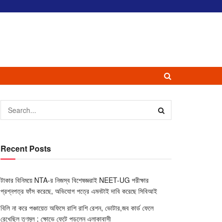
Recent Posts
টাকার বিনিময়ে NTA-র নিজস্ব বিশেষজ্ঞরাই NEET-UG পরীক্ষার
প্রশ্নপত্র ফাঁস করেছে, অভিযোগ পত্রে এমনটাই দাবি করেছে সিবিআই
বিলি না করে পঞ্চায়েত অফিসে রাশি রাশি রেশন, ভোটার,জব কার্ড ফেলে
রেখেছিল তৃণমূল ; ক্ষোভে ফেটে পড়লেন এলাকাবাসী