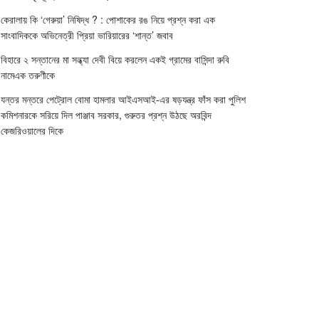
কেরালায় কি ‘গেরুয়া’ নিষিদ্ধ ? : পোশাকের রঙ নিয়ে প্রশ্ন করা এক
সাংবাদিককে অভিনেত্রী প্রিয়া ভারিয়ারের ‘শান্ত’ জবাব
বিহারে ২ সন্তানের মা সন্ধ্যা দেবী বিয়ে করলেন একই গ্রামের বাসিন্দা রুবি
নামেএক তরুণীকে
যন্তর মন্তরে পেট্রোল বোমা হামলার আইএসআই-এর ষড়যন্ত্র ফাঁস করা পুলিশ
কমিশনারকে সরিয়ে দিল পাঞ্জাব সরকার, গুরুতর প্রশ্ন উঠছে অরবিন্দ
কেজরিওয়ালের দিকে