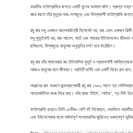
ভারতীয় ফটোগ্রাফির জগতে একটি যুগের অবসান ঘটল। প্রাপ্ত তথ্য অন
বছর বয়সে তাঁর মৃত্যুর খবর দেশজুড়ে এবং বিশ্বব্যাপী ফটোগ্রাফি জ
রঘু রায় শুধু একজন আলোকচিত্রী হিসেবেই নয়, বরং এমন একজন শিল্পী 
শুধু মুহূর্তকেই নয়, বরং আবেগ, বার্তা এবং সময়ের ইতিহাসকেও জীবন্
ছবিগুলো, বিশ্বজুড়ে মানুষের অনুভূতির দর্পণ হয়ে উঠেছিল।
রঘু রায় তাঁর ক্যামেরায় বহু ঐতিহাসিক মুহূর্ত ও প্রভাবশালী ব্যক্তিত্
আজও মানুষের মনে জীবন্ত। প্রতিটি ছবিই এক একটি ভিন্ন গল্প বলে, 
পাঞ্জাবের ঝাং অঞ্চলে জন্মগ্রহণকারী রঘু রায় ১৯৬২ সালে ‘দ্য স্টেটসম্
আন্তর্জাতিক মঞ্চে নিয়ে যায়। তাঁর কাজ ‘টাইম’, ‘লাইফ’, ‘দ্য নিউ ইয়র্
ফটোগ্রাফি ছাড়াও তিনি ১৮টিরও বেশি বই লিখেছেন, যেগুলিতে ভারতীয় জী
এবং ইউনেস্কোর মতো মর্যাদাপূর্ণ সংস্থাগুলির জুরিতেও গুরুত্বপূর্ণ ভ
Bhopal gas tragedy
photographer Raghu Ra