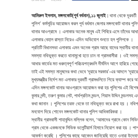
আমিরুল ইসলাম, মঙ্গলকোট(পূর্ব বর্ধমান),১১ জুলাই :
থানা থেকে দূরবর্তী
পুলিশ’ কর্মসূচির আয়োজন করল পূর্ব বর্ধমান জেলার মঙ্গলকোট থানার 
থানার আওগ্রামে । এলাকার অনেক মানুষ এই শিবিরে এসে তাঁদের আধার
এলাকার বেহাল রাস্তা নিয়েও এদিন অভিযোগ শুনতে হল পুলিশকে ।
প্রতিটি বিধানসভা এলাকায় এমন অনেক গ্রাম আছে যাদের স্থানীয় থান
সমস্যা নথিভুক্ত করতে থানামুখো হতে চান না গ্রামবাসীরা । ওই সমস্
আধার কার্ডের মত গুরুত্বপূর্ণ পরিচয়পত্রগুলি দীর্ঘদিন আগে হারিয়ে
তাই এই সমস্ত মানুষদের কথা ভেবে ‘দূয়ারে সরকার’-এর আদলে ‘দূয়ারে পুলি
মুখ্যমন্ত্রীর নির্দেশ মত এলাকার দূরবর্তী গ্রামগুলিতে গিয়ে ক্যাম্প ক
এদিন মঙ্গলকোট থানার আওগ্রামে আয়োজন করা হয় পুলিশের এই বিশেষ ক্
কুমার নন্দী, তরুণ কুমার লেট, পার্থপ্রতিম মন্ডল, গিয়াস উদ্দিন মন্ড
কথা জানান । পুলিশের তরফ থেকে তা নথিভুক্ত করে রাখা হয় । নথিপত্
মনযোগ দিয়ে শোনেন মঙ্গলকোট থানার পুলিশ আধিকারিকরা ।
স্থানীয় গ্রামবাসী শাহাবুদ্দিন মল্লিক বলেন, ‘আমাদের গ্রামে কোন সি
গ্রাম থেকে একজনকে সিভিক ভলেন্টিয়ার্স হিসাবে নিয়োগ করা হয় । পাশ
আকর্ষণ করেছি । পুলিশের কাছে আবেদন জানিয়েছি যাতে ওনারা উদ্যোগী 