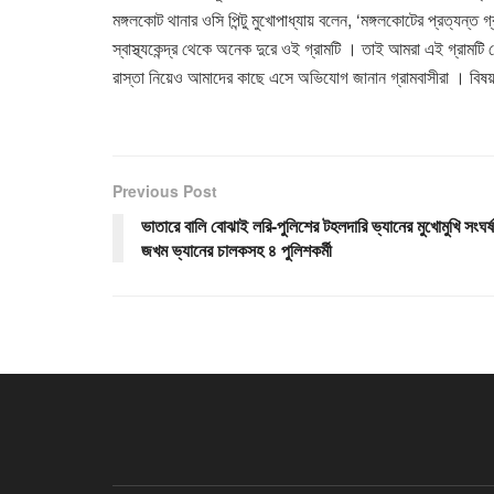
মঙ্গলকোট থানার ওসি পিন্টু মুখোপাধ্যায় বলেন, ‘মঙ্গলকোটের প্রত্যন
স্বাস্থ্যকেন্দ্র থেকে অনেক দুরে ওই গ্রামটি । তাই আমরা এই গ্রামট
রাস্তা নিয়েও আমাদের কাছে এসে অভিযোগ জানান গ্রামবাসীরা । বিষয়টি
Previous Post
ভাতারে বালি বোঝাই লরি-পুলিশের টহলদারি ভ্যানের মুখোমুখি সংঘর্ষ
জখম ভ্যানের চালকসহ ৪ পুলিশকর্মী