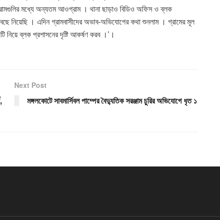
্ত গ্রামগুলির মধ্যে অন্যতম আওগ্রাম । থানা ছাড়াও বিডিও অফিস ও ব্লক
ি বেছে নিয়েছি । এদিন গ্রামবাসীদের অভাব-অভিযোগের কথা শুনলাম । গ্রামের মূল
 নিয়ে ব্লক প্রশাসনের দৃষ্টি আকর্ষণ করব ।’।
Next Post
,
মঙ্গলকোটে সাবমার্সিবল পাম্পের বৈদ্যুতিক সরঞ্জাম চুরির অভিযোগে ধৃত ১