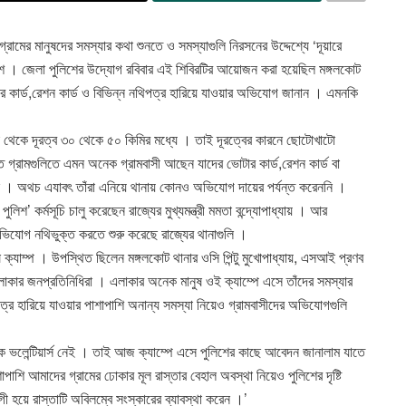
 গ্রামের মানুষদের সমস্যার কথা শুনতে ও সমস্যাগুলি নিরসনের উদ্দেশ্যে ‘দূয়ারে
পুলিশ । জেলা পুলিশের উদ্যোগ রবিবার এই শিবিরটির আয়োজন করা হয়েছিল মঙ্গলকোট
 কার্ড,রেশন কার্ড ও বিভিন্ন নথিপত্র হারিয়ে যাওয়ার অভিযোগ জানান । এমনকি
া থেকে দূরত্ব ৩০ থেকে ৫০ কিমির মধ্যে । তাই দূরত্বের কারনে ছোটোখাটো
ত গ্রামগুলিতে এমন অনেক গ্রামবাসী আছেন যাদের ভোটার কার্ড,রেশন কার্ড বা
 গেছে । অথচ এযাবৎ তাঁরা এনিয়ে থানায় কোনও অভিযোগ দায়ের পর্যন্ত করেননি ।
শ’ কর্মসূচি চালু করেছেন রাজ্যের মুখ্যমন্ত্রী মমতা বন্দ্যোপাধ্যায় । আর
রে অভিযোগ নথিভুক্ত করতে শুরু করেছে রাজ্যের থানাগুলি ।
যাম্প । উপস্থিত ছিলেন মঙ্গলকোট থানার ওসি পিন্টু মুখোপাধ্যায়, এসআই প্রণব
লসহ এলাকার জনপ্রতিনিধিরা । এলাকার অনেক মানুষ ওই ক্যাম্পে এসে তাঁদের সমস্যার
র হারিয়ে যাওয়ার পাশাপাশি অনান্য সমস্যা নিয়েও গ্রামবাসীদের অভিযোগগুলি
ভিক ভলেন্টিয়ার্স নেই । তাই আজ ক্যাম্পে এসে পুলিশের কাছে আবেদন জানালাম যাতে
াপাশি আমাদের গ্রামের ঢোকার মূল রাস্তার বেহাল অবস্থা নিয়েও পুলিশের দৃষ্টি
হয়ে রাস্তাটি অবিলম্বে সংস্কারের ব্যাবস্থা করেন ।’