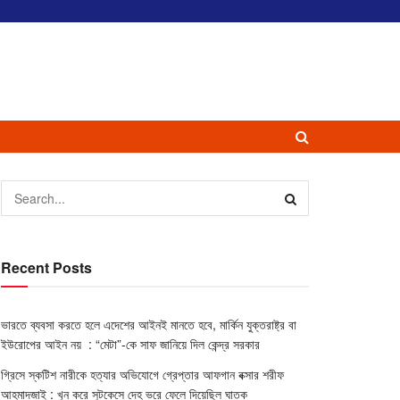
Recent Posts
ভারতে ব্যবসা করতে হলে এদেশের আইনই মানতে হবে, মার্কিন যুক্তরাষ্ট্র বা
ইউরোপের আইন নয় : “মেটা”-কে সাফ জানিয়ে দিল কেন্দ্র সরকার
গ্রিসে স্কটিশ নারীকে হত্যার অভিযোগে গ্রেপ্তার আফগান বক্সার শরীফ
আহমাদজাই : খুন করে সুটকেসে দেহ ভরে ফেলে দিয়েছিল ঘাতক