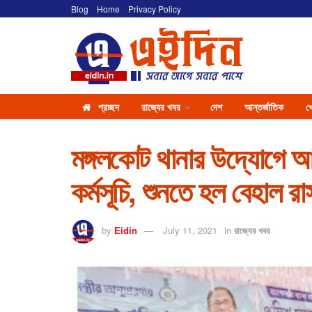
Blog
Home
Privacy Policy
প্রচ্ছদ
রাজ্যের খবর
দেশ
আন্তর্জাতিক
খ
মঙ্গলকোট থানার উদ্যোগে আ
কর্মসূচি, শুনতে হল বেহাল র
by
Eidin
July 11, 2021
in
রাজ্যের খবর