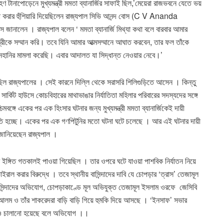
হণ টানাপোড়েনে মুখ্যমন্ত্রী মমতা ব্যানার্জির সাফাই ছিল,’মেয়েরা রাজভবনে যেতে ভয়
ামলা করার হুঁশিয়ারি দিয়েছিলেন রাজ্যপাল সিভি আনন্দ বোস (C V Ananda
ানালেন । রাজ্যপাল বলেন ‘ মমতা ব্যানার্জি মিথ্যা কথা বলে বারবার আমার
্রীকে সম্মান করি। তবে যিনি আমার আত্মসম্মানে আঘাত করবেন, তার ফল তাঁকে
মানহানির মামলা করেছি। এবার আদালত যা সিদ্ধান্ত নেওয়ার নেবে।’
ছিল রাজ্যপালের । সেই কারনে দিল্লি থেকে সরাসরি শিলিগুড়িতে আসেন । কিন্তু
ি সার্কিট হাউসে কোচবিহারের মাথাভাঙার নির্যাতিতা মহিলার পরিবারের সদস্যদের সঙ্গে
িমবঙ্গে একের পর এক হিংসার ঘটনার জন্য মুখ্যমন্ত্রী মমতা ব্যানার্জিকেই দায়ী
তি হচ্ছে। একের পর এক গণপিটুনির মতো ঘটনা ঘটে চলেছে । আর এই ঘটনার দায়ী
েও জানিয়েছেন রাজ্যপাল ।
ইঙ্গিত গতকালই পাওয়া গিয়েছিল । তার ওপরে ঘটে যাওয়া পাশবিক নির্যাতন নিয়ে
ল করার বিরুদ্ধে । তবে স্থানীয় বাসিন্দাদের দাবি যে চোপড়ার ‘ত্রাস’ তেজামূল
াসিন্দাদের অভিযোগ, চোপড়াকাণ্ডে মূল অভিযুক্ত তেজামূল ইসলাম ওরফে জেসিবি
আলম ও তাঁর শাকরেদরা বাড়ি বাড়ি গিয়ে হুমকি দিয়ে আসছে । ‘ইনসাফ’ সভার
ুরও চালানো হয়েছে বলে অভিযোগ ।।