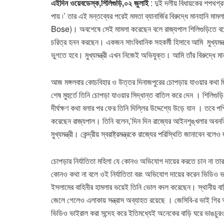
এইদিন ওয়েবডেস্ক,শিলিগুড়ি,০২ জুলাই
: দুই দলীয় বিধায়কের শপথগ্র
পায় ৷’ তার এই মন্তব্যের পরেই মমতা ব্যানার্জির বিরুদ্ধে মানহানি ম
Bose)। অবশেষে সেই মামলা করেছেন বলে রাজ্যপাল শিলিগুড়িতে বসে জ
চরিত্র হনন করছেন। একজন সাংবিধানিক সহকর্মী হিসাবে আমি মুখ্যমন্ত
ভুগতে হবে। মুখ্যমন্ত্রী এখন নিজেই অভিযুক্ত। আমি তাঁর বিরুদ্ধে 
আজ মঙ্গলবার কোচবিহার ও উত্তর দিনাজপুরের চোপড়ায় যাওয়ার কথা 
শেষ মুহুর্তে তিনি চোপড়া যাওয়ার সিদ্ধান্ত বাতিল করে দেন । শিলিগুড়
দীর্ঘক্ষণ কথা বলার পর ফের তিনি দিল্লির উদ্দেশ্যে উড়ে যান । তবে পশ্চ
করেছেন রাজ্যপাল। তিনি বলেন,’দিন দিন রাজ্যের আইনশৃঙ্খলার অবন
মুখ্যমন্ত্রী। কেন্দ্রীয় স্বরাষ্ট্রমন্ত্রকে রাজ্যের পরিস্থিতি জানাবেন বল
চোপড়ার নির্যাতিতা মহিলা যে কোনও অভিযোগ দায়ের করতে চান না তার 
কোনও কথা না বলে ওই নির্যাতিতা বরং অভিযোগ দায়ের করেন ভিডিও ভাইরা
ইসলামের বাহিনীর হামলার ভয়েই তিনি ভোল বদল করেছেন। স্থানীয় ব
জেলে গেলেও এলাকায় সন্ত্রাস অব্যাহত রয়েছে । জেসিবি-র ভাই গির 
ভিডিও ভাইরাল করা সন্দেহ করে ইতিমধ্যেই অনেকের বাড়ি ঘরে ভাঙচ