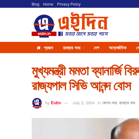
Blog
Home
Privacy Policy
প্রচ্ছদ
রাজ্যের খবর
দেশ
আন্তর্জাতিক
খ
মুখ্যমন্ত্রী মমতা ব্যানার্জি 
রাজ্যপাল সিভি আনন্দ বোস
by
Eidin
July 2, 2024
in
জেলার খবর
,
রাজ্যের খবর