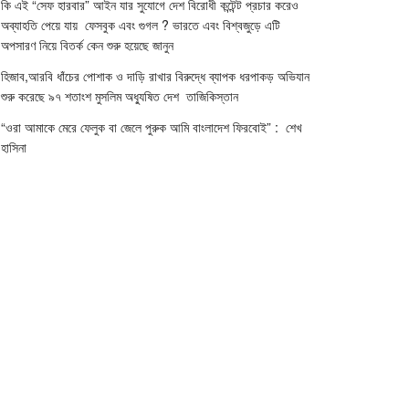
কি এই “সেফ হারবার” আইন যার সুযোগে দেশ বিরোধী কন্টেন্ট প্রচার করেও
অব্যাহতি পেয়ে যায় ফেসবুক এবং গুগল ? ভারতে এবং বিশ্বজুড়ে এটি
অপসারণ নিয়ে বিতর্ক কেন শুরু হয়েছে জানুন
হিজাব,আরবি ধাঁচের পোশাক ও দাড়ি রাখার বিরুদ্ধে ব্যাপক ধরপাকড় অভিযান
শুরু করেছে ৯৭ শতাংশ মুসলিম অধ্যুষিত দেশ তাজিকিস্তান
“ওরা আমাকে মেরে ফেলুক বা জেলে পুরুক আমি বাংলাদেশ ফিরবোই” : শেখ
হাসিনা