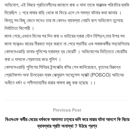
অভিযোগ, এই বিষয়ে প্রতিবেশীদের জানালে বাবা ও দাদা তাকে মারাত্মক পরিণতির হুমকি
দিয়েছিল । পরে মামার বাড়ি থেকে মা ফিরে এলে সে সমস্ত ঘটনার কথা জানায় ।
কিন্তু সব কিছু জেনে শুনেও তার মা কোনও ব্যাবস্থা নেয়নি বলে অভিযোগ তুলেছে
নির্যাতিতা কিশোরী ।
জানা গেছে,এভাবে দিনের পর দিন বাবা ও ভাইয়ের দ্বারা যৌন নিপিড়ন,তার উপর সব
জানা সত্ত্বেও মায়ের নীরবতা সহ্য করতে না পেরে স্থানীয় এক সমাজকর্মীর সহযোগিতায়
কোলসেওয়াড়ি থানার পুলিশের দ্বারস্থ হয় মেয়েটি । অভিযোগের ভিত্তিতে মেয়েটির
বাবা ও দাদাকে গ্রেফতার করে পুলিশ ।
কোলসেওয়াড়ি পুলিশের সিনিয়র ইন্সপেক্টর বশির শেখ জানিয়েছেন, ধৃতদের বিরুদ্ধে
প্রোটেকশন অফ চিলড্রেন ফ্রম সেক্সুয়াল অফেন্সেস অ্যাক্ট (POSCO) আইনের
অধীনে ধর্ষণ ও শ্লীলতাহানীর ধারায় মামলা রজু করা হয়েছে ।।
Previous Post
বিএসএফ কর্মীর মেয়ের ধর্ষককে আদালত চত্বরে গুলি করে মারার ঘটনা আদপে কি বিচার
ব্যাবস্থার প্রতি অনাস্থা ? উঠছে প্রশ্ন