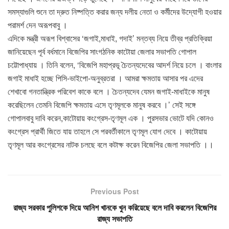
সমস্যাগুলি শুনে তা দ্রুত নিষ্পত্তি করার জন্য দলীয় নেতা ও কর্মীদের উদ্যোগী হওয়ার
পরামর্শ দেন অরূপবাবু ।
এদিকে মন্ত্রী অরূপ বিশ্বাসের ‘জগাই,মাধাই, গদাই’ মন্তব্য নিয়ে তীব্র প্রতিক্রিয়া
জানিয়েছেন পূর্ব বর্ধমানে বিজেপির সাংগঠনিক কাটোয়া জেলার সভাপতি গোপাল
চট্টোপাধ্যায় । তিনি বলেন, ‘বিজেপি মহাপ্রভূ চৈতন্যদেবের আদর্শ নিয়ে চলে । বাংলার
জগাই মাধাই হচ্ছে পিসি-ভাইপো-অনুব্রতরা । আমরা ক্ষমতায় আসার পর এদের
শেখাবো গনতান্ত্রিক পরিবেশ কাকে বলে । চৈতন্যদেব যেমন জগাই-মাধাইকে মানুষ
করেছিলেন তেমনি বিজেপি ক্ষমতায় এসে তৃণমূলকে মানুষ করবে ।’ সেই সঙ্গে
গোপালবাবু দাবি করেন,কাটোয়ায় কংগ্রেস-তৃণমূল এক । পুরসভার ভোটে যদি কোনও
কংগ্রেস প্রার্থী জিতে যায় তাহলে সে পরবর্তীকালে তৃণমূল যোগ দেবে । কাটোয়ায়
তৃণমূল আর কংগ্রেসের নাটক চলছে বলে কটাক্ষ করেন বিজেপির জেলা সভাপতি ।।
Previous Post
রাজ্য সরকার পুলিশকে দিয়ে আনিশ খানকে খুন করিয়েছে বলে দাবি করলেন বিজেপির
রাজ্য সভাপতি