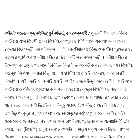
এইদিন ওয়েবডেস্ক,কাটোয়া(পূর্ব বর্ধমান),২০ ফেব্রুয়ারী :
পুরভোট উপলক্ষে রবিবার
কাটোয়ায় এসে বিরোধী ৩ দল বিজেপি,কংগ্রেস ও সিপিএমকে এক আসনে বসালেন
রাজ্যের বিদ্যুৎমন্ত্রী অরূপ বিশ্বাস । এদিন কাটোয়ার সংহতিমঞ্চে কাটোয়া পুরসভার ২০
ওয়ার্ডের প্রার্থীদের ও দলীয় কর্মীদের নিয়ে একটি সভা করেন মন্ত্রী । দলীয় কর্মীদের
উদ্দেশ্যে বক্তব্য রাখার সময় তিনি তিন বিরোধী দলকে কটাক্ষ করে বলেন,’এখন বিজেপি,
কংগ্রেস সিপিএম আলাদা কিছু নয় । যাহা সিপিএম তাহাই কংগ্রেস,আবার তাহাই
বিজেপি । এই লড়াই হল জগাই,মাধাই, গদাইয়ের সঙ্গে উন্নয়নের লড়াই।’ সেই সঙ্গে
কাটোয়ায় তাপবিদ্যুৎ প্রকল্পের কাজ শুরু না হওয়ায় কেন্দ্রের বিজেপি সরকারকে দায়ি
করেছেন অরূপবাবু ৷ তিনি বলেন, ‘তাপবিদ্যুৎ প্রকল্পের জন্য আমাদের সরকার ২০১২
সালে ৮০০ একর জমি দিয়েছিল । কিন্তু এযাবৎ ইঁটও গাঁথতে পারেনি ।কাটোয়ার
তাপবিদ্যুৎ কেন্দ্র চালু হলে এখানে অনেক মানুষের কর্মসংস্থান হত। আমি কেন্দ্রীয়
সরকারের কাছে জানতে চাই এখনও কেন তাপবিদ্যুৎ প্রকল্পের কাজ এগোয়নি ?’ তাঁর
কথায়, ‘ওরা (বিজেপি) উন্নয়ন করতে শেখেনি । মানুষে মানুষে কেবল বিভেদ লাগাতে
শিখেছে । জঙ্গলের রাজত্ব গড়ে তুলেছে ।’ পাশাপাশি মানুষের কাছে গিয়ে তাঁদের