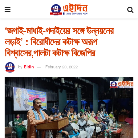
‘জগাই-মাধাই-গদাইয়ের সঙ্গে উন্নয়নের
লড়াই’ : বিরোধীদের কটাক্ষ অরূপ
বিশ্বাসের,পালটা কটাক্ষ বিজেপির
by
Eidin
February 20, 2022