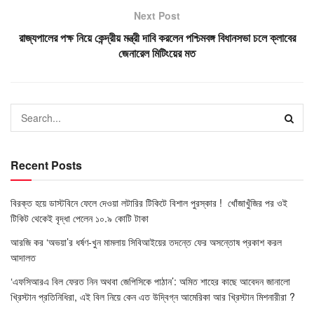
Next Post
রাজ্যপালের পক্ষ নিয়ে কেন্দ্রীয় মন্ত্রী দাবি করলেন পশ্চিমবঙ্গ বিধানসভা চলে ক্লাবের
জেনারেল মিটিংয়ের মত
Recent Posts
বিরক্ত হয়ে ডাস্টবিনে ফেলে দেওয়া লটারির টিকিটে বিশাল পুরস্কার ! খোঁজাখুঁজির পর ওই
টিকিট থেকেই বৃদ্ধা পেলেন ১০.৯ কোটি টাকা
আরজি কর ‘অভয়া’র ধর্ষণ-খুন মামলায় সিবিআইয়ের তদন্তে ফের অসন্তোষ প্রকাশ করল
আদালত
‘এফসিআরএ বিল ফেরত নিন অথবা জেপিসিকে পাঠান’: অমিত শাহের কাছে আবেদন জানালো
খ্রিস্টান প্রতিনিধিরা, এই বিল নিয়ে কেন এত উদ্বিগ্ন আমেরিকা আর খ্রিস্টান মিশনারীরা ?