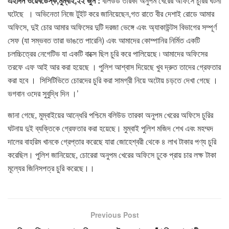
এইদিন ওয়েবডেস্ক,মুম্বাই,২২ জুন :
বলিউড তারকা অনুপম খেরের অফিসে চুরির ঘটনা
ঘটেছে । অভিনেতা নিজে টুইট করে জানিয়েছেন,গত রাতে বীর দেশাই রোডে আমার
অফিসে, দুই চোর আমার অফিসের দুটি দরজা ভেঙ্গে এবং অ্যাকাউন্টস বিভাগের সম্পূর্ণ
সেফ (যা সম্ভবত তারা ভাঙতে পারেনি) এবং আমাদের কোম্পানির নির্মিত একটি
চলচ্চিত্রের নেগেটিভ যা একটি বাক্সে ছিল চুরি করে পালিয়েছে ৷ আমাদের অফিসের
তরফে এফ আই আর করা হয়েছে । পুলিশ আশ্বাস দিয়েছে খুব দ্রুত তাদের গ্রেফতার
করা হবে । সিসিটিভিতে চোরদের চুরি করা সামগ্রী নিয়ে অটোয় চড়তে দেখা গেছে ।
ভগবান ওদের সুবুদ্ধি দিন ।’
জানা গেছে, মুম্বাইয়ের আন্ধেরি পশ্চিমে বলিউড তারকা অনুপম খেরের অফিসে চুরির
ঘটনায় দুই ব্যক্তিকে গ্রেফতার করা হয়েছে। মুম্বাই পুলিশ মজিদ শেখ এবং মহম্মদ
দালের বাহরিম খানকে গ্রেপ্তার করেছে যারা জোহেশ্বরী থেকে ৪ লাখ টাকার পণ্য চুরি
করেছিল। পুলিশ জানিয়েছে, চোরেরা অনুপম খেরের অফিসে ঢুকে প্রায় চার লক্ষ টাকা
মূল্যের জিনিসপত্র চুরি করেছে।।
Previous Post