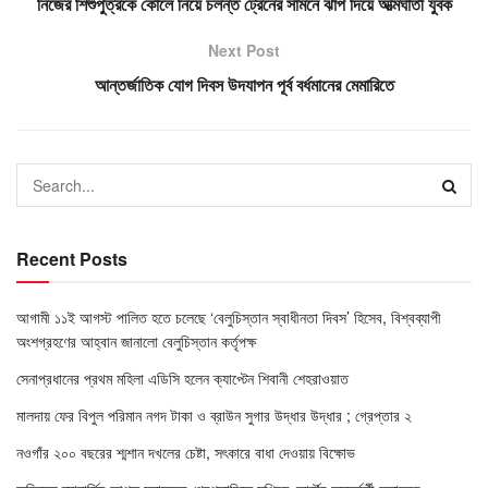
নিজের শিশুপুত্রকে কোলে নিয়ে চলন্ত ট্রেনের সামনে ঝাঁপ দিয়ে আত্মঘাতী যুবক
Next Post
আন্তর্জাতিক যোগ দিবস উদযাপন পূর্ব বর্ধমানের মেমারিতে
Recent Posts
আগামী ১১ই আগস্ট পালিত হতে চলেছে ‘বেলুচিস্তান স্বাধীনতা দিবস’ হিসেব, বিশ্বব্যাপী
অংশগ্রহণের আহ্বান জানালো বেলুচিস্তান কর্তৃপক্ষ
সেনাপ্রধানের প্রথম মহিলা এডিসি হলেন ক্যাপ্টেন শিবানী শেহরাওয়াত
মালদায় ফের বিপুল পরিমান নগদ টাকা ও ব্রাউন সুগার উদ্ধার উদ্ধার ; গ্রেপ্তার ২
নওগাঁর ২০০ বছরের শ্মশান দখলের চেষ্টা, সৎকারে বাধা দেওয়ায় বিক্ষোভ