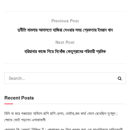
Previous Post
দুর্নীতি মামলায় আদালতে হাজিরা দেওয়ার সময় গ্রেফতার ইমরান খান
Next Post
হরিয়ানায় কাজে গিয়ে নিখোঁজ কেতুগ্রামের পরিযায়ী শ্রমিক
Recent Posts
বিলি না করে পঞ্চায়েত অফিসে রাশি রাশি রেশন, ভোটার,জব কার্ড ফেলে রেখেছিল তৃণমূল ;
ক্ষোভে ফেটে পড়লেন এলাকাবাসী
কেরালায় কি ‘গেরুয়া’ নিষিদ্ধ ? : পোশাকের রঙ নিয়ে প্রশ্ন করা এক সাংবাদিককে অভিনেত্রী