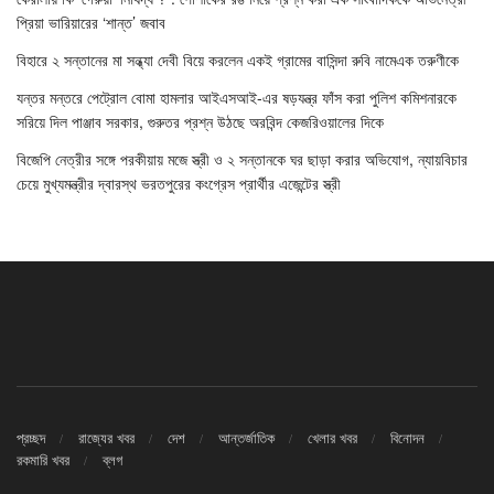
প্রিয়া ভারিয়ারের ‘শান্ত’ জবাব
বিহারে ২ সন্তানের মা সন্ধ্যা দেবী বিয়ে করলেন একই গ্রামের বাসিন্দা রুবি নামেএক তরুণীকে
যন্তর মন্তরে পেট্রোল বোমা হামলার আইএসআই-এর ষড়যন্ত্র ফাঁস করা পুলিশ কমিশনারকে
সরিয়ে দিল পাঞ্জাব সরকার, গুরুতর প্রশ্ন উঠছে অরবিন্দ কেজরিওয়ালের দিকে
বিজেপি নেত্রীর সঙ্গে পরকীয়ায় মজে স্ত্রী ও ২ সন্তানকে ঘর ছাড়া করার অভিযোগ, ন্যায়বিচার
চেয়ে মুখ্যমন্ত্রীর দ্বারস্থ ভরতপুরের কংগ্রেস প্রার্থীর এজেন্টের স্ত্রী
প্রচ্ছদ
রাজ্যের খবর
দেশ
আন্তর্জাতিক
খেলার খবর
বিনোদন
রকমারি খবর
ব্লগ