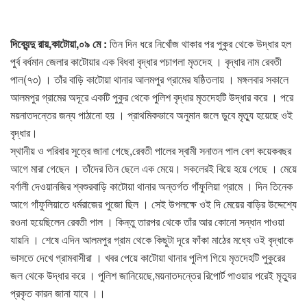
দিব্যেন্দু রায়,কাটোয়া,০৯ মে :
তিন দিন ধরে নিখোঁজ থাকার পর পুকুর থেকে উদ্ধার হল
পুর্ব বর্ধমান জেলার কাটোয়ার এক বিধবা বৃদ্ধার পচাগলা মৃতদেহ । বৃদ্ধার নাম রেবতী
পাল(৭৩) । তাঁর বাড়ি কাটোয়া থানার আলমপুর গ্রামের ষষ্ঠিতলায় । মঙ্গলবার সকালে
আলমপুর গ্রামের অদূরে একটি পুকুর থেকে পুলিশ বৃদ্ধার মৃতদেহটি উদ্ধার করে । পরে
ময়নাতদন্তের জন্য পাঠানো হয় । প্রাথমিকভাবে অনুমান জলে ডুবে মৃত্যু হয়েছে ওই
বৃদ্ধার।
স্থানীয় ও পরিবার সূত্রে জানা গেছে,রেবতী পালের স্বামী সনাতন পাল বেশ কয়েকবছর
আগে মারা গেছেন । তাঁদের তিন ছেলে এক মেয়ে। সকলেরই বিয়ে হয়ে গেছে । মেয়ে
বর্ণালী দেওয়ানজির শ্বশুরবাড়ি কাটোয়া থানার অন্তর্গত গাঁফুলিয়া গ্রামে । দিন তিনেক
আগে গাঁফুলিয়াতে ধর্মরাজের পুজো ছিল । সেই উপলক্ষে ওই দি মেয়ের বাড়ির উদ্দেশ্যে
রওনা হয়েছিলেন রেবতী পাল । কিন্তু তারপর থেকে তাঁর আর কোনো সন্ধান পাওয়া
যায়নি । শেষে এদিন আলমপুর গ্রাম থেকে কিছুটা দূরে ফাঁকা মাঠের মধ্যে ওই বৃদ্ধাকে
ভাসতে দেখে গ্রামবাসীরা । খবর পেয়ে কাটোয়া থানার পুলিশ গিয়ে মৃতদেহটি পুকুরের
জল থেকে উদ্ধার করে । পুলিশ জানিয়েছে,ময়নাতদন্তের রিপোর্ট পাওয়ার পরেই মৃত্যুর
প্রকৃত কারন জানা যাবে ।।