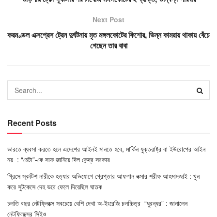
Next Post
করমণ্ডল এক্সপ্রেস ট্রেন দুর্ঘটনায় মৃত মঙ্গলকোটের কিশোর, ভিন্ন কামরায় থাকায় বেঁচে
গেছেন তার বাবা
Recent Posts
ভারতে ব্যবসা করতে হলে এদেশের আইনই মানতে হবে, মার্কিন যুক্তরাষ্ট্র বা ইউরোপের আইন
নয় : “মেটা”-কে সাফ জানিয়ে দিল কেন্দ্র সরকার
গ্রিসে স্কটিশ নারীকে হত্যার অভিযোগে গ্রেপ্তার আফগান বক্সার শরীফ আহমাদজাই : খুন
করে সুটকেসে দেহ ভরে ফেলে দিয়েছিল ঘাতক
চলতি বছর নেটফ্লিক্সে সবচেয়ে বেশি দেখা অ-ইংরেজি চলচ্চিত্র “ধুরন্ধর” : জানালেন
নেটফ্লিক্সের সিইও