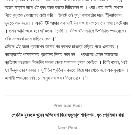
আব্দুল মান্নান নামে ওই বৃদ্ধ কাজ করতে দিচ্ছিলেন না । খবর পেয়ে আমি সেখানে
গিয়ে বৃদ্ধকে বোঝানোর চেষ্টা করি । উলটে ওই বৃদ্ধ কথাবার্তার মাঝে ইঁটপাটকেল
ছুড়তে শুরু করেন । একটা ইঁট আমার এক ভাইঝির মাথায় লাগলে তার মাথা ফেটে যায়
। তখন আমি ওকে ধরে ঘা’কতক দিয়েছি । যদিও ঘটনাস্থলে উপস্থিত পঞ্চায়েতের
বাকি সদস্যরা এসে ছাড়িয়ে দেন ।’
এদিকে এই ঘটনা প্রকাশ্যে আসার পর ব্যাপক চাঞ্চল্য ছড়িয়ে পড়ে এলাকায় ।
প্রত্যেকেই শাসকদলের প্রধানের নিন্দায় সরব হন । প্রধানের এহেন আচরনের
প্রতিবাদ করেছেন বিজেপির মালদা জেলা সম্পাদক কৃষাণ কেডিয়া । তিনি বলেন, ‘এই
হল উন্নয়নের সরকার । দূর্নীতির প্রতিবাদ করতে গিয়ে মার খেতে হলে এক বৃদ্ধকে ।
আগামী পঞ্চায়েত নির্বাচনে মানুষ এর জবাব দিয়ে দেবে ।’।
Previous Post
প্রেমিক যুবককে খুনের অভিযোগ ঘিরে হুলুস্থূল শক্তিগড়, ধৃত প্রেমিকার বাবা
Next Post