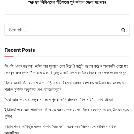
শুরু হল সিপিএমের পঁচিশতম পূর্ব বর্ধমান জেলা সম্মেলন
Recent Posts
কি এই “সেফ হারবার” আইন যার সুযোগে দেশ বিরোধী কন্টেন্ট প্রচার করেও অব্যাহতি পেয়ে যায়
ফেসবুক এবং গুগল ? ভারতে এবং বিশ্বজুড়ে এটি অপসারণ নিয়ে বিতর্ক কেন শুরু হয়েছে জানুন
হিজাব,আরবি ধাঁচের পোশাক ও দাড়ি রাখার বিরুদ্ধে ব্যাপক ধরপাকড় অভিযান শুরু করেছে ৯৭
শতাংশ মুসলিম অধ্যুষিত দেশ তাজিকিস্তান
“ওরা আমাকে মেরে ফেলুক বা জেলে পুরুক আমি বাংলাদেশ ফিরবোই” : শেখ হাসিনা
ইউনিফর্ম পরে ‘আরশোলা’দের বিক্ষোভে অংশ নেওয়ায় শের সিংকে বরখাস্ত করেছে উত্তরাখণ্ড
পুলিশ
বর্ধমান শহরে আবির্ভূত হলেন সাক্ষাৎ “যমরাজ” ; সতর্ক করে দিলেন হেলমেটবিহীন বাইক
আরোহীদের