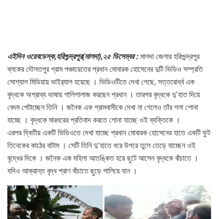
এইদিন ওয়েবডেস্ক,হরিশ্চন্দ্রপুর(মালদা),২৫ ডিসেম্বর :
মালদা জেলার হরিশ্চন্দ্রপুর
ব্লকের দৌলতপুর গ্রাম পঞ্চায়েতের প্রধান মোবারক হোসেনের দুটি ভিডিও সম্প্রতি
সোশ্যাল মিডিয়ায় ভাইর‍্যাল হয়েছে । ভিডিওটিতে দেখা গেছে, সত্তরোর্ধ্ব এক
বৃদ্ধকে অশ্রাব্য ভাষায় গালিগালাজ করছেন প্রধান । তারপর বৃদ্ধকে দু’হাত দিয়ে
বেদম পেটাচ্ছেন তিনি । জনৈক এক গ্রামবাসীকে দেখা না গেলেও তাঁর গলা শোনা
যাচ্ছে । বৃদ্ধকে মারধরের প্রতিবাদ করতে শোনা যাচ্ছে ওই ব্যক্তিকে ।
এরপর দ্বিতীয় একটি ভিডিওতে দেখা যাচ্ছে প্রধান মোবারক হোসেনের হাতে একটি ফুট
তিনেকের কাঠের বাটাম । সেটি তিনি দু’হাতে ধরে উপরে তুলে তেড়ে যাচ্ছেন ওই
বৃদ্ধের দিকে । জনৈক এক মহিলা আতঙ্কিত হয়ে ছুটে আসেন বৃদ্ধকে বাঁচাতে ।
যদিও আক্রান্ত বৃদ্ধ প্রাণ বাঁচাতে ছুড়ে পালিয়ে যান ।