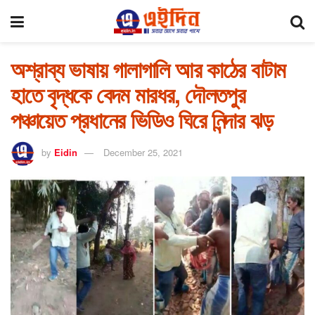
অশ্রাব্য ভাষায় গালাগালি আর কাঠের বাটাম
হাতে বৃদ্ধকে বেদম মারধর, দৌলতপুর
পঞ্চায়েত প্রধানের ভিডিও ঘিরে নিন্দার ঝড়
by
Eidin
December 25, 2021