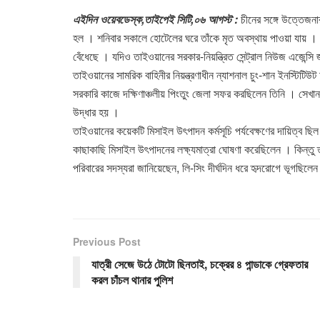
এইদিন ওয়েবডেস্ক,তাইপেই সিটি,০৬ আগস্ট :
চীনের সঙ্গে উত্তেজনা
হল । শনিবার সকালে হোটেলের ঘরে তাঁকে মৃত অবস্থায় পাওয়া যায় । চ
বেঁধেছে । যদিও তাইওয়ানের সরকার-নিয়ন্ত্রিত সেন্ট্রাল নিউজ এজেন্সি
তাইওয়ানের সামরিক বাহিনীর নিয়ন্ত্রণাধীন ন্যাশনাল চুং-শান ইনস্টিটি
সরকারি কাজে দক্ষিণাঞ্চলীয় পিংতুং জেলা সফর করছিলেন তিনি । সেখ
উদ্ধার হয় ।
তাইওয়ানের কয়েকটি মিসাইল উৎপাদন কর্মসূচি পর্যবেক্ষণের দায়িত্ব ছ
কাছাকাছি মিসাইল উৎপাদনের লক্ষ্যমাত্রা ঘোষণা করেছিলেন । কিন্তু 
পরিবারের সদস্যরা জানিয়েছেন, লি-সিং দীর্ঘদিন ধরে হৃদরোগে ভূগছিলেন।
Previous Post
যাত্রী সেজে উঠে টোটো ছিনতাই, চক্রের ৪ পান্ডাকে গ্রেফতার
করল চাঁচল থানার পুলিশ