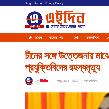
Blog
Home
Privacy Policy
প্রচ্ছদ
রাজ্যের খবর
দেশ
আন্তর্জাতিক
খ
চীনের সঙ্গে উত্তেজনার মা
প্রযুক্তিবিদের রহস্যমৃত্যু
by
Eidin
August 6, 2022
in
আন্তর্জাতিক