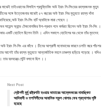
র মাঝেই তাইওয়ানের মিসাইল প্রযুক্তিবিদ অউ ইয়াং লি-সিংয়ের রহস্যজনক মৃত্যু
ীনের সঙ্গে উত্তেজনার মাঝেই ৫৭ বছরের অউ ইয়াং লির মৃত্যুতে রহস্য দাঁনা
 জানিয়েছে,অউ ইয়াং লি-সিং হার্ট অ্যাটাকে মারা গেছেন ।
উট অব সায়েন্স অ্যান্ড টেকনোলজির উপ-প্রধান পদে কর্মরত ছিলেন অউ ইয়াং লি-সিং ।
ানকার একটি হোটেলে ছিলেন তিনি । এদিন সকালে হোটেলের ঘর থেকে তাঁর মৃতদেহ
িল অউ ইয়াং লি-সিং এর কাঁধে । চীনের আগ্রাসী মনোভাবের কারনে চলতি বছর পাঁচশর
তার আগেই তাঁর রহস্য মৃত্যুতে আন্তর্জাতিক মহলে চাঞ্চল্য ছড়িয়ে পড়েছে । যদিও
 তার হৃদযন্ত্রে স্টেন্ট বসানো ছিল ।।
Next Post
দ্রৌপদী মুর্মু রাষ্ট্রপতি হওয়ায় ভাতারের আম্বেদকরের নামাঙ্কিত
আদিবাসী ও তপশিলীদের আবাসিক স্কুল খোলার ফের প্রত্যাশার সৃষ্টি
হয়েছে