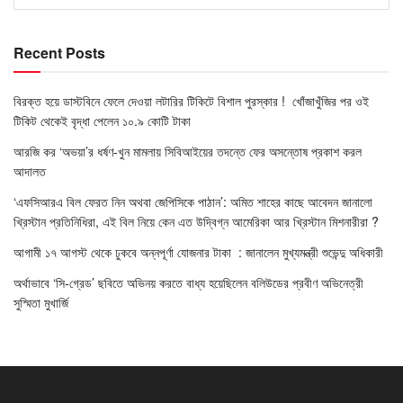
Recent Posts
বিরক্ত হয়ে ডাস্টবিনে ফেলে দেওয়া লটারির টিকিটে বিশাল পুরস্কার ! খোঁজাখুঁজির পর ওই
টিকিট থেকেই বৃদ্ধা পেলেন ১০.৯ কোটি টাকা
আরজি কর ‘অভয়া’র ধর্ষণ-খুন মামলায় সিবিআইয়ের তদন্তে ফের অসন্তোষ প্রকাশ করল
আদালত
‘এফসিআরএ বিল ফেরত নিন অথবা জেপিসিকে পাঠান’: অমিত শাহের কাছে আবেদন জানালো
খ্রিস্টান প্রতিনিধিরা, এই বিল নিয়ে কেন এত উদ্বিগ্ন আমেরিকা আর খ্রিস্টান মিশনারীরা ?
আগামী ১৭ আগস্ট থেকে ঢুকবে অন্নপূর্ণা যোজনার টাকা : জানালেন মুখ্যমন্ত্রী শুভেন্দু অধিকারী
অর্থাভাবে ‘সি-গ্রেড’ ছবিতে অভিনয় করতে বাধ্য হয়েছিলেন বলিউডের প্রবীণ অভিনেত্রী
সুস্মিতা মুখার্জি