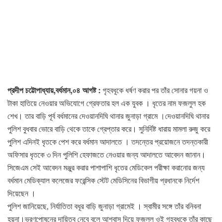
প্রদীপ চট্টোপাধ্যায়,বর্ধমান,০৪ আগষ্ট :
গৃহবধূকে ধর্ষণ করার পর তাঁর সোনার গয়না ও
টাকা হাতিয়ে নেওয়ার অভিযোগে গ্রেফতার হল এক যুবক । ধৃতের নাম ফজলুল হক
শেখ। তার বাড়ি পূর্ব বর্ধমানের দেওয়ানদিঘি থানার জুনাড়া গ্রামে ।দেওয়ানদিঘি থানার
পুলিশ বুধবার ভোরে বাড়ি থেকে তাকে গ্রেপ্তার করে। সুনির্দিষ্ট ধারায় মামলা রুজু করে
পুলিশ এদিনই ধৃতকে পেশ করে বর্ধমান আদালতে । তদন্তের প্রয়োজনে তদন্তকারী
অফিসার ধৃতকে ৩ দিন পুলিশি হেফাজতে নেওয়ার জন্য আদালতে আবেদন জানান।
সিজেএম সেই আবেদন মঞ্জুর করার পাশাপাশি ধৃতের মেডিকেল পরীক্ষা করানোর জন্য
বর্ধমান মেডিক্যাল কলেজের ফরেন্সিক স্টেট মেডিসিনের বিভাগীয় প্রধানকে নির্দেশ
দিয়েছেন ।
পুলিশ জানিয়েছে, নির্যাতিতা বধূর বাড়ি জুনাড়া গ্রামেই । স্বামীর সঙ্গে তাঁর বনিবনা
হয়না।ভরণপোষনের দায়িত্ব নেবে বলে আশ্বাস দিয়ে ফজলুল ওই গৃহবধূকে তাঁর কাছে