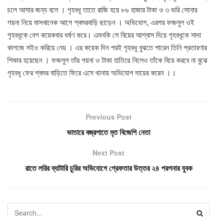
চলে আসার জন্য বলে । গৃহবধূ তাতে রাজি হয়ে ৮৬ হাজার টাকা ও ৩ ভরি সোনার
গয়না নিয়ে মাসখানেক আগে শ্বশুরবাড়ি ছাড়েন । অভিযোগ, এরপর ফজলুল ওই
গৃহবধূকে বেশ কয়েকবার ধর্ষণ করে। এমনকি সে বিয়ের আশ্বাস দিয়ে গৃহবধূকে সাদা
কাগজে সইও করিয়ে নেয় । এর কয়েক দিন পরই গৃহবধূ বুঝতে পারেন তিনি প্রতারণার
শিকার হয়েছেন । ফজলুল তাঁর গয়না ও টাকা হাতিয়ে নিলেও তাঁকে বিয়ে করবে না বুঝে
গৃহবধূ ফের শ্বশুর বাড়িতে ফিরে এসে থানায় অভিযোগ দায়ের করেন ।।
Previous Post
ভাতারে বজ্রপাতে মৃত বিজেপি নেতা
Next Post
রাতে লরির ব্যাটারি চুরির অভিযোগে গ্রেফতার উত্তর ২৪ পরগনার যুবক