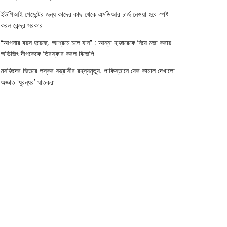
ইউপিআই পেমেন্টের জন্য কাদের কাছ থেকে এমডিআর চার্জ নেওয়া হবে স্পষ্ট
করল কেন্দ্র সরকার
“আপনার বয়স হয়েছে, আশ্রমে চলে যান” : আন্না হাজারেকে নিয়ে মজা করায়
অভিজিৎ দীপকেকে তিরস্কার করল বিজেপি
মসজিদের ভিতরে লস্কর সন্ত্রাসীর রহস্যমৃত্যু, পাকিস্তানে ফের কামাল দেখালো
অজ্ঞাত ‘ধুরন্ধর’ ঘাতকরা