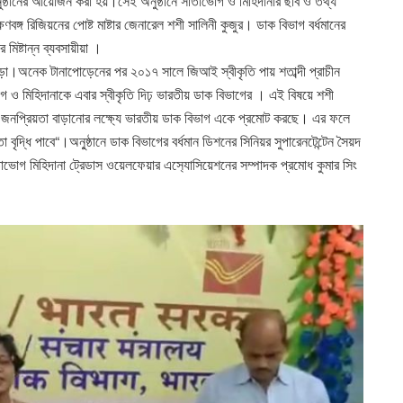
অনুষ্ঠানের আয়োজন করা হয়।সেই অনুষ্ঠানে সীতাভোগ ও মিহিদানার ছবি ও তথ্য
বঙ্গ রিজিয়নের পোষ্ট মাষ্টার জেনারেল শশী সালিনী কুজুর। ডাক বিভাগ বর্ধমানের
 মিষ্টান্ন ব্যবসায়ীয়া ।
 জোড়া।অনেক টানাপোড়েনের পর ২০১৭ সালে জিআই স্বীকৃতি পায় শতাব্দী প্রাচীন
ভোগ ও মিহিদানাকে এবার স্বীকৃতি দিঢ় ভারতীয় ডাক বিভাগের । এই বিষয়ে শশী
 এবং জনপ্রিয়তা বাড়ানোর লক্ষ‍্যে ভারতীয় ডাক বিভাগ একে প্রমোট করছে। এর ফলে
বৃদ্ধি পাবে“।অনু্ষ্ঠানে ডাক বিভাগের বর্ধমান ডিশনের সিনিয়র সুপারেনটেন্টেন সৈয়দ
 সীতাভোগ মিহিদানা ট্রেডাস ওয়েলফেয়ার এস‍্যোসিয়েশনের সম্পাদক প্রমোধ কুমার সিং