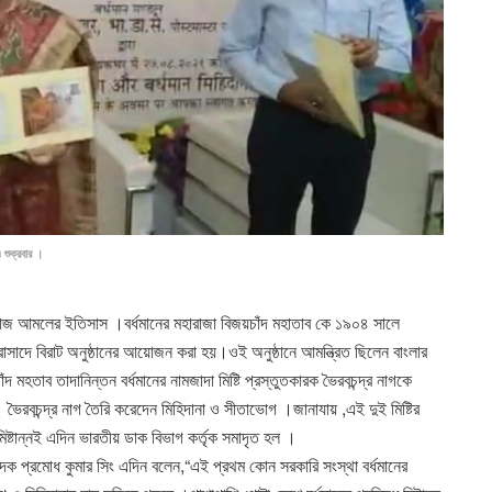
 শুক্রবার ।
নের রাজ আমলের ইতিসাস ।বর্ধমানের মহারাজা বিজয়চাঁদ মহাতাব কে ১৯০৪ সালে
াসাদে বিরাট অনুষ্ঠানের আয়োজন করা হয়।ওই অনুষ্ঠানে আমন্ত্রিত ছিলেন বাংলার
মহতাব তাদানিন্তন বর্ধমানের নামজাদা মিষ্টি প্রস্তুতকারক ভৈরবচন্দ্র নাগকে
। ভৈরবচন্দ্র নাগ তৈরি করেদেন মিহিদানা ও সীতাভোগ ।জানাযায় ,এই দুই মিষ্টির
িষ্টান্নই এদিন ভারতীয় ডাক বিভাগ কর্তৃক সমাদৃত হল ।
াদক প্রমোধ কুমার সিং এদিন বলেন,“এই প্রথম কোন সরকারি সংস্থা বর্ধমানের