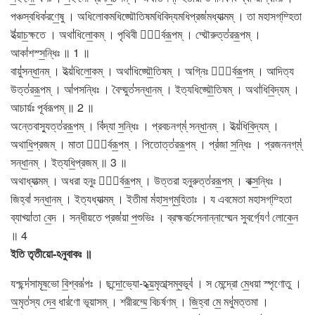
পঞ্চস্বধিক॑রণে॒ষু । অধিলোকমধিজ্য়ৌতিষমধিবিদ্যমধিপ্রজ॑মধ্যাত্মম্ । তা মহাসগ্​ম্হিতা
ই॑ত্য়াচ॒ক্ষতে । অথা॑ধিলো॒কম্ । পৃথিবী পূ᳚র্বরূ॒পম্ । দ্য়ৌরুত্ত॑ররূ॒পম্ ।
আকা॑শস্স॒ন্ধিঃ ॥ 1 ॥
বায়ু॑সন্ধা॒নম্ । ইত্য়॑ধিলো॒কম্ । অথা॑ধিজ্য়ৌ॒তিষম্ । অগ্নিঃ পূ᳚র্বরূ॒পম্ । আদিত্য
উত্ত॑ররূ॒পম্ । আ॑পসন্ধিঃ । বৈদ্য়ুত॑সন্ধা॒নম্ । ইত্যধিজ্য়ৌ॒তিষম্ । অথা॑ধিবি॒দ্যম্ ।
আচার্য়ঃ পূর্বরূপম্ ॥ 2 ॥
অন্তেবাস্যুত্ত॑ররূ॒পম্ । বি॑দ্যা স॒ন্ধিঃ । প্রবচনগ্​ম্॑ সন্ধা॒নম্ । ইত্য়॑ধিবি॒দ্যম্ ।
অথাধি॒প্রজম্ । মাতা পূ᳚র্বরূ॒পম্ । পিতোত্ত॑ররূ॒পম্ । প্র॑জা স॒ন্ধিঃ । প্রজননগ্​ম্॑
সন্ধা॒নম্ । ইত্যধি॒প্রজম্ ॥ 3 ॥
অথাধ্যাত্মম্ । অধরা হনুঃ পূ᳚র্বরূ॒পম্ । উত্তরা হনুরুত্ত॑ররূ॒পম্ । বাক্স॒ন্ধিঃ ।
জিহ্বা॑ সন্ধা॒নম্ । ইত্যধ্যাত্মম্ । ইতীমা ম॑হাস॒গ্​ম্॒হিতাঃ । য এবমেতা মহাসগ্​ম্হিতা
ব্যাখ্য়া॑তা বে॒দ । সন্ধীয়তে প্রজ॑য়া প॒শুভিঃ । ব্রহ্মবর্চসেনান্নাদ্য়েন সুবর্গ্যেণ॑ লোকে॒ন
॥ 4
ইতি তৃতীয়ো-ঽনুবাকঃ ॥
যশ্ছন্দ॑সামৃষ॒ভো বি॒শ্বরূ॑পঃ । ছন্দো॒ভ্যো-ঽধ্য়॒মৃতাথ্সম্ব॒ভূব॑ । স মেন্দ্রো মে॒ধয়া স্পৃণোতু ।
অ॒মৃত॑স্য দেব॒ ধার॑ণো ভূয়াসম্ । শরীরম্মে॒ বিচর্ষণম্ । জি॒হ্বা মে॒ মধু॑মত্তমা ।