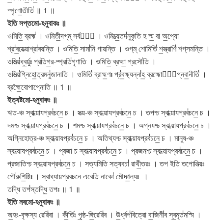
স্পৃণো॒তীতি॑ ॥ 1 ॥
ইতি সপ্তমো-ঽনুবাকঃ ॥
ওমিতি॒ ব্রহ্ম॑ । ওমিতী॒দগ্​ম্ সর্বম্᳚ । ওমিত্য়ে॒তদ॑নুকৃতি হ স্ম॒ বা অ॒প্যো
শ্রা॑ব॒য়েত্য়াশ্রা॑বয়ন্তি । ওমিতি॒ সামা॑নি গায়ন্তি । ওগ্​ম্ শোমিতি॑ শ॒স্ত্রাণি॑ শগ্​সমন্তি ।
ওমিত্য়॑ধ্ব॒র্য়ুঃ প্র॑তিগ॒র-ম্প্রতি॑গৃণাতি । ওমিতি॒ ব্রহ্মা॒ প্রসৌ॑তি ।
ওমিত্য়॑গ্নিহো॒ত্রমনু॑জানাতি । ওমিতি॑ ব্রাহ্ম॒ণঃ প্র॑ব॒ক্ষ্যন্না॑হ॒ ব্রহ্মোপা᳚প্নবা॒নীতি॑ ।
ব্রহ্মৈ॒বোপাপ্নোতি ॥ 1 ॥
ইত্যষ্টমো-ঽনুবাকঃ ॥
ঋত-ঞ্চ স্বাধ্য়াযপ্রব॑চনে॒ চ । সত্য়-ঞ্চ স্বাধ্য়াযপ্রব॑চনে॒ চ । তপশ্চ স্বাধ্য়াযপ্রব॑চনে॒ চ ।
দমশ্চ স্বাধ্য়াযপ্রব॑চনে॒ চ । শমশ্চ স্বাধ্য়াযপ্রব॑চনে॒ চ । অগ্নযশ্চ স্বাধ্য়াযপ্রব॑চনে॒ চ ।
অগ্নিহোত্র-ঞ্চ স্বাধ্য়াযপ্রব॑চনে॒ চ । অতিথ্যশ্চ স্বাধ্য়াযপ্রব॑চনে॒ চ । মানুষ-ঞ্চ
স্বাধ্য়াযপ্রব॑চনে॒ চ । প্রজা চ স্বাধ্য়াযপ্রব॑চনে॒ চ । প্রজনশ্চ স্বাধ্য়াযপ্রব॑চনে॒ চ ।
প্রজাতিশ্চ স্বাধ্য়াযপ্রব॑চনে॒ চ । সত্যমিতি সত্যবচা॑ রাথী॒তরঃ । তপ ইতি তপোনিত্য়ঃ
পৌ॑রুশি॒ষ্টিঃ । স্বাধ্যায়প্রবচনে এবেতি নাকো॑ মৌদ্গ॒ল্যঃ ।
তদ্ধি তপ॑স্তদ্ধি॒ তপঃ ॥ 1 ॥
ইতি নবমো-ঽনুবাকঃ ॥
অ॒হং-বৃক্ষস্য রেরি॑বা । কী॒র্তিঃ পৃ॒ষ্ঠ-ঙ্গি॒রেরি॑ব । ঊ॒র্ধ্বপ॑বিত্রো বা॒জিনী॑ব স্ব॒মৃত॑মস্মি ।