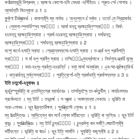
কর্ণাভ্য়াম্ভূরি॒ বিশ্রুবম্ । ব্রহ্মণঃ কোশো-ঽসি মেধয়া -ঽপি॑হিতঃ । শ্রু॒ত-ম্মে॑ গোপায় ।
আ॒বহ॑ন্তী বিতন্বা॒না ॥ 1 ॥
কু॒র্বা॒ণা চীর॑মা॒ত্মনঃ॑ । বাসাগ্​ম্॑সি॒ মম॒ গাব॑শ্চ । অ॒ন্ন॒পা॒নে চ॑ সর্ব॒দা । ততো॑ মে॒ শ্রিয়॒মাব॑হ
। লো॒ম॒শা-ম্প॒শুভি॑স্স॒হ স্বাহা᳚ । আমা॑ যন্তু ব্রহ্মচা॒রিণ॒স্স্বাহা᳚ । বিমা॑-
ঽঽযন্তু ব্রহ্মচা॒রিণ॒স্বাহা । প্রমা॑-ঽঽয়ন্তু ব্রহ্মচা॒রিণ॒স্বাহা । দমা॑য়ন্তু
ব্রহ্মচা॒রিণ॒স্বাহা᳚ । শমা॑যন্তু ব্রহ্মচা॒রিণ॒স্বাহা ॥ 2
যশো॒ জনে॑-ঽসানি॒ স্বাহা । শ্রেয়া॒ন্বস্যসো-ঽসানি॒ স্বাহা । ত-ন্ত্বা॑ ভগ॒ প্রবি॑শানি॒
স্বাহা᳚ । স মা॑ ভগ॒ প্রবি॑শ॒ স্বাহা । তস্মিন্᳚-থ্স॒হস্র॑শাখে । নিভ॑গা॒হ-ন্ত্বয়ি॑ মৃজে॒
স্বাহা᳚ । যথা-ঽঽপঃ॒ প্রব॑তা॒-ঽঽয়ন্তি॑ । যথা॒ মাসা॑ অহর্জ॒রম্ । এ॒ব-ম্মা-ম্ব্র॑হ্মচা॒রিণঃ॑
। ধাত॒রায়॑ন্তু স॒র্বত॒সস্বাহা᳚ । প্র॒তি॒বে॒শো॑-ঽসি॒ প্রমা॑ভাহি॒ প্রমা॑পদ্যস্ব ॥ 3 ॥
ইতি চতুর্থো-ঽনুবাকঃ ॥
ভূর্ভুব॒স্সুব॒রিতি॒ বা এ॒তাস্তি॒স্রো ব্যাহৃ॑তয়ঃ । তাসা॑মুহস্মৈ॒ তা-ঞ্চ॑তু॒র্থীম্ । মাহা॑চমস্যঃ
প্রবে॑দযতে । মহ॒ ইতি॑ । তদ্ব্রহ্ম॑ । স আ॒ত্মা । অঙ্গান্যন্যা দেবতাঃ । ভূরিতি বা
অয়ং-লোকঃ । ভুব॒ ইত্য়॒ন্তরি॑ক্ষম্ । সুব॒রিত্য়॒সৌ লো॒কঃ ॥ 1 ॥
মহ॒ ইত্য়া॑দি॒ত্যঃ । আ॒দি॒ত্যেন॒ বাব সর্বে॑ লো॒কা মহী॑য়ন্তে । ভূরিতি॒ বা অ॒গ্নিঃ । ভুব॒ ইতি॑
বা॒য়ুঃ । সুব॒রিত্য়া॑দি॒ত্য়ঃ । মহ॒ ইতি॑ চ॒ন্দ্রমাঃ᳚ । চ॒ন্দ্রম॑সা॒ বাব সর্বা॑ণি॒ জ্য়োতীগ্​ম্॑ষি॒
মহী॑যন্তে । ভূরিতি॒ বা ঋচঃ॑ । ভুব॒ ইতি॒ সামা॑নি । সুব॒রিতি॒ যজূগ্​ম্॑ষি ॥ 2 ॥