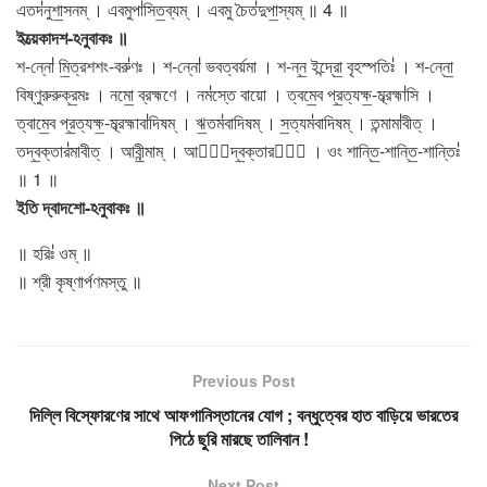
এতদ॑নুশা॒সনম্ । এবমুপা॑সিত॒ব্যম্ । এবমু চৈত॑দুপা॒স্যম্ ॥ 4 ॥
ইত্য়েকাদশ-ঽনুবাকঃ ॥
শ-ন্নো॑ মি॒ত্রশশং-বরু॑ণঃ । শ-ন্নো॑ ভবত্বর্য়মা । শ-ন্ন॒ ইন্দ্রো॒ বৃহস্পতিঃ॑ । শ-ন্নো॒
বিষ্ণুরুরুক্র॒মঃ । নমো॒ ব্রহ্মণে । নম॑স্তে বায়ো । ত্বমে॒ব প্র॒ত্যক্ষ॒-ম্ব্রহ্মা॑সি ।
ত্বামে॒ব প্র॒ত্যক্ষ॒-ম্ব্রহ্মাবা॑দিষম্ । ঋ॒তম॑বাদিষম্ । স॒ত্যম॑বাদিষম্ । তন্মামা॑বীত্ ।
তদ্ব॒ক্তার॑মাবীত্ । আবী॒ন্মাম্ । আবী᳚দ্ব॒ক্তারম্᳚ । ওং শান্তি॒-শান্তি॒-শান্তিঃ॑
॥ 1 ॥
ইতি দ্বাদশো-ঽনুবাকঃ ॥
॥ হরিঃ॑ ওম্ ॥
॥ শ্রী কৃষ্ণার্পণমস্তু ॥
Previous Post
দিল্লি বিস্ফোরণের সাথে আফগানিস্তানের যোগ ; বন্ধুত্বের হাত বাড়িয়ে ভারতের
পিঠে ছুরি মারছে তালিবান !
Next Post