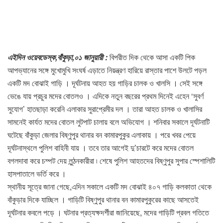
এইদিন ওয়েবডেস্ক,বাঁকুড়া,০১ জানুয়ারী :
বিপরীত দিক থেকে আসা একটি পিক
আপভ্যানের সঙ্গে মুখোমুখি সংঘর্ষ এড়াতে নিয়ন্ত্রণ হারিয়ে রাস্তার পাশে উলটে পড়ল
একটি মদ বোঝাই গাড়ি । দূর্ঘটনায় আহত হয় গাড়ির চালক ও খালসি । সেই সঙ্গে
ভেঙে যায় প্রচুর মদের বোতলও । এদিকে নতুন বছরের প্রথম দিনেই এহেন ‘সুবর্ণ
সুযোগ’ হাতছাড়া করেনি এলাকার সুরাপ্রেমীর দল । তারা আহত চালক ও খালাসির
সামনেই কার্যত মদের বোতল লুটপাট চালায় বলে অভিযোগ । শনিবার সকালে দূর্ঘটনাটি
ঘটেছে বাঁকুড়া জেলার বিষ্ণুপুর থানার বন কামারপুকুর এলাকায় । পরে খবর পেয়ে
দূর্ঘটনাস্থলে পুলিশ বাহিনী যায় । তবে তার আগেই দু’চারটে করে মদের বোতল
বগলদাবা করে চম্পট দেয় লুন্ঠনকারীরা ৷ শেষে পুলিশ আহতদের বিষ্ণুপুর সুপার স্পেশালিটি
হাসপাতালে ভর্তি করে ।
স্থানীয় সূত্রে জানা গেছে,এদিন সকালে একটি মদ বোঝাই ৪০৭ গাড়ি কলকাতা থেকে
বাঁকুড়ার দিকে যাচ্ছিল । গাড়িটি বিষ্ণুপুর থানার বন কামারপুকুরের কাছে আসতেই
দূর্ঘটনার কবলে পড়ে । ঘটনার প্রত্যক্ষদর্শীরা জানিয়েছে, মদের গাড়িটি প্রবল গতিতে