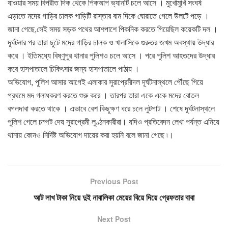
যাওয়ার সময় বিপরীত দিক থেকে পিকআপ ভ্যানটি চলে আসে । মুখোমুখি সংঘর্ষ
এড়াতে মদের গাড়ির চালক গাড়িটি রাস্তার বাম দিকে ঘোরাতে গেলে উলটে পড়ে ।
জানা গেছে,সেই সময় সড়ক পথের আশপাশে পিকনিক করতে গিয়েছিল কয়েকটি দল ।
দূর্ঘটনার পর তারা ছুটে মদের গাড়ির চালক ও খালাসিকে গুরুতর জখম অবস্থায় উদ্ধার
করে । ইতিমধ্যে বিষ্ণুপুর থানার পুলিশও চলে আসে । পরে পুলিশ আহতদের উদ্ধার
করে হাসপাতালে চিকিৎসার জন্য হাসপাতালে পাঠায় ।
অভিযোগ, পুলিশ আসার আগেই এলাকার সুরাপ্রেমীদল দূর্ঘটনাস্থলে পৌঁছে গিয়ে
প্রথমে মদ গলাধকরণ করতে শুরু করে । তারপর তারা একে একে মদের বোতল
বগলদাবা করতে থাকে । এভাবে বেশ কিছুক্ষণ ধরে চলে লুটপাট । শেষে দূর্ঘটনাস্থলে
পুলিশ গেলে চম্পট দেয় সুরাপ্রেমী লুণ্ঠনকারীরা। যদিও প্রতিবেদন লেখা পর্যন্ত এনিয়ে
থানায় কোনও নির্দিষ্ট অভিযোগ দায়ের করা হয়নি বলে জানা গেছে ৷।
Previous Post
আট লাখ টাকা নিয়ে দুই নাবালিকা মেয়ের বিয়ে দিয়ে গ্রেফতার বাবা
Next Post