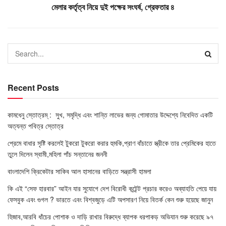
মেলার কর্তৃত্ব নিয়ে দুই পক্ষের সংঘর্ষ, গ্রেফতার ৪
Recent Posts
কামধেনু স্তোত্রম্ : সুখ, সমৃদ্ধি এবং শান্তি লাভের জন্য গোমাতার উদ্দেশ্যে নিবেদিত একটি
অত্যন্ত পবিত্র স্তোত্র
প্রেমে বাধার সৃষ্টি করলেই টুকরো টুকরো করার হুমকি,প্রাণ বাঁচাতে স্ত্রীকে তার প্রেমিকের হাতে
তুলে দিলেন স্বামী,মহিলা পাঁচ সন্তানের জননী
বাংলাদেশি ক্রিকেটার সাকিব আল হাসানের বাড়িতে সন্ত্রাসী হামলা
কি এই “সেফ হারবার” আইন যার সুযোগে দেশ বিরোধী কন্টেন্ট প্রচার করেও অব্যাহতি পেয়ে যায়
ফেসবুক এবং গুগল ? ভারতে এবং বিশ্বজুড়ে এটি অপসারণ নিয়ে বিতর্ক কেন শুরু হয়েছে জানুন
হিজাব,আরবি ধাঁচের পোশাক ও দাড়ি রাখার বিরুদ্ধে ব্যাপক ধরপাকড় অভিযান শুরু করেছে ৯৭