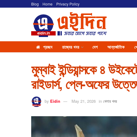
Blog
Home
Privacy Policy
প্রচ্ছদ
রাজ্যের খবর
দেশ
আন্তর্জাতিক
খ
মুম্বাই ইন্ডিয়ান্সকে ৪ উ
রাইডার্স, প্লে-অফের উত্ত
by
Eidin
May 21, 2026
in
খেলার খবর