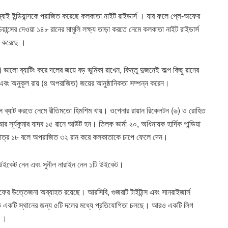
মুম্বাই ইন্ডিয়ান্সকে পরাজিত করেছে কলকাতা নাইট রাইডার্স । যার ফলে প্লে-অফের
িয়ান্সের দেওয়া ১৪৮ রানের মামুলি লক্ষ্য তাড়া করতে নেমে কলকাতা নাইট রাইডার্স
ভ করেছে ।
ভালো ব্যাটিং করে দলের জয়ে বড় ভূমিকা রাখেন, কিন্তু দুজনেই অল্প কিছু রানের
বং অনুকূল রায় (৪ অপরাজিত) জয়ের আনুষ্ঠানিকতা সম্পন্ন করেন।
য়ান্স ব্যাট করতে নেমে রীতিমতো হিমশিম খায়। ওপেনার রায়ান রিকেলটন (৬) ও রোহিত
সূর্যকুমার যাদব ১৫ রানে আউট হন। তিলক ভার্মা ২০, অধিনায়ক হার্দিক পান্ডিয়া
মাত্র ১৮ বলে অপরাজিত ৩২ রান করে কলকাতাকে চাপে ফেলে দেন।
রে উইকেট নেন এবং সুনীল নারাইন নেন ১টি উইকেট।
ে-অফের উত্তেজনা অব্যাহত রয়েছে। আরসিবি, গুজরাট টাইটান্স এবং সানরাইজার্স
কি একটি স্থানের জন্য ৫টি দলের মধ্যে প্রতিযোগিতা চলছে। আরও একটি লিগ
ে।।