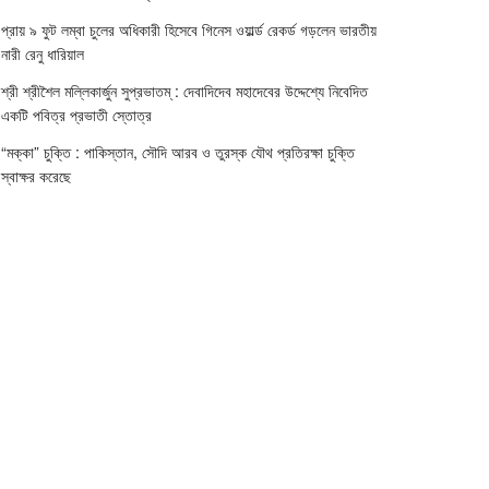
প্রায় ৯ ফুট লম্বা চুলের অধিকারী হিসেবে গিনেস ওয়ার্ল্ড রেকর্ড গড়লেন ভারতীয়
নারী রেনু ধারিয়াল
শ্রী শ্রীশৈল মল্লিকার্জুন সুপ্রভাতম্ : দেবাদিদেব মহাদেবের উদ্দেশ্যে নিবেদিত
একটি পবিত্র প্রভাতী স্তোত্র
“মক্কা” চুক্তি : পাকিস্তান, সৌদি আরব ও তুরস্ক যৌথ প্রতিরক্ষা চুক্তি
স্বাক্ষর করেছে