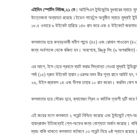
এইদিন স্পোর্টস নিউজ,২১ মে :
আইপিএল টুর্নামেন্টের বুধবারের ম্যাচে 
উত্তেজনা অব্যাহত রয়েছে।ইডেন গার্ডেন্সে অনুষ্ঠিত ম্যাচে মুম্বাই ইন্ড
১৮.৫ ওভারে ৬ উইকেট হারিয়ে ১৪৮ রান করে এবং ৪ উইকেটে জয়লা
কলকাতার হয়ে কন্নড়ভাষী মনীশ পান্ডে (৪৫) এবং রোমান পাওয়েল (৪০) 
জন্য অর্ধশতক থেকে বঞ্চিত হন। অবশেষে, রিঙ্কু সিং (৯ অপরাজিত) এ
এর আগে, টসে হেরে প্রথমে ব্যাট করার সিদ্ধান্ত নেওয়া মুম্বাই ইন্ডি
শর্মা (১৫) দ্রুত উইকেট হারান।এরপর নমন ধীর শূন্য রানে আউট হন, আর 
২৬, উইল জ্যাকস ১৪ এবং দীপক চাহার ১০ রান করেন। করবিন বোশ 
কলকাতার হয়ে সৌরভ দুবে, ক্যামেরন গ্রিন ও কার্তিক ত্যাগী দুটি ক
এই জয়ের ফলে কলকাতা ২ পয়েন্ট নিশ্চিত করেছে এবং টুর্নামেন্টে প্ল
হায়দ্রাবাদ ইতিমধ্যেই প্লে-অফের জন্য যোগ্যতা অর্জন করেছে। বা
ম্যাচ বাকি থাকতে কলকাতা বর্তমানে ১৩ পয়েন্ট নিয়ে ৬ষ্ঠ স্থানে রয়েছ