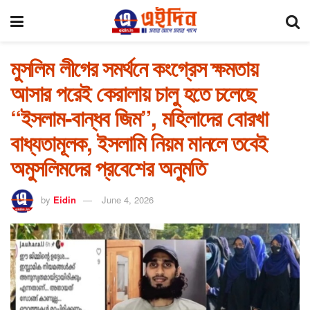
মুসলিম লীগের সমর্থনে কংগ্রেস ক্ষমতায়
আসার পরেই কেরালায় চালু হতে চলেছে
“ইসলাম-বান্ধব জিম”, মহিলাদের বোরখা
বাধ্যতামূলক, ইসলামি নিয়ম মানলে তবেই
অমুসলিমদের প্রবেশের অনুমতি
by
Eidin
June 4, 2026