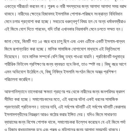
একত্রে শরীরচর্চা করবেন না। পুরুষ ও নারী সদস্যদের জন্য আলাদা আলাদা সময় বরাদ্দ
থাকবে। নারীদের ক্ষেত্রে হিজাবসহ ইসলামিক পোশাক-পরিচ্ছদ সংক্রান্ত বিধিবিধান
মেনে চলার প্রত্যাশা করা হচ্ছে। সবচেয়ে গুরুত্বপূর্ণ বিষয় হল যে অন্য ধর্মাবলম্বীরাও
এই জিমে যোগ দিতে পারবেন, যদি তাঁরা এখানকার নিয়মাবলি মেনে চলতে সম্মত হন।
জানা গেছে, জিমটি গত ১৫ বছর ধরে চালু ছিল এবং এখন এটিকে একটি ইসলাম-বান্ধব
জিমে রূপান্তরিত করা হচ্ছে। মালিক সামাজিক যোগাযোগ মাধ্যমে এই বিবৃতিগুলো
দিয়েছেন। তবে মালিক সম্পর্কে বেশি কিছু তথ্য পাওয়া যায়নি। প্রতিষ্ঠানটি শুধুমাত্র
শারীরিক ফিটনেস প্রশিক্ষণের জন্য ব্যবহৃত হবে কিনা, তাও স্পষ্ট নয়। কিছু বছর আগে
এমন অভিযোগ উঠেছিল যে, কিছু নিষিদ্ধ ইসলামি সংগঠন জিমে অস্ত্র প্রশিক্ষণ
পরিচালনা করেছিল।
আফগানিস্তানে তালেবানরা ক্ষমতা গ্রহণের পর থেকে নারীদের জন্য জনপরিসর ক্রমশ
সীমিত করা হচ্ছে। সমালোচকদের মতে, এই ধরনের ঘটনা একই ধরনের সামাজিক
প্রবণতারই প্রতিফলন। তাদের দাবি, এই সর্বশেষ ঘটনাটি এই সর্বশেষ ঘটনাটি কেরালায়
ইসলামপন্থীদের নিয়ন্ত্রণ আরও কঠোর করার ইঙ্গিত দেয়। যদিও জিমে সাধারণত
ব্যায়ামের জন্য বিশেষ পোশাক থাকে, সমালোচকরা উল্লেখ করেছেন যে এই জিমে পর্দা
ও হিজাব বাধ্যতামূলক হবে এবং পুরুষ ও মহিলাদের জন্য আলাদা সময়সূচি থাকবে।