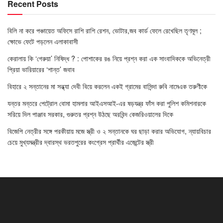
Recent Posts
বিলি না করে পঞ্চায়েত অফিসে রাশি রাশি রেশন, ভোটার,জব কার্ড ফেলে রেখেছিল তৃণমূল ;
ক্ষোভে ফেটে পড়লেন এলাকাবাসী
কেরালায় কি ‘গেরুয়া’ নিষিদ্ধ ? : পোশাকের রঙ নিয়ে প্রশ্ন করা এক সাংবাদিককে অভিনেত্রী
প্রিয়া ভারিয়ারের ‘শান্ত’ জবাব
বিহারে ২ সন্তানের মা সন্ধ্যা দেবী বিয়ে করলেন একই গ্রামের বাসিন্দা রুবি নামেএক তরুণীকে
যন্তর মন্তরে পেট্রোল বোমা হামলার আইএসআই-এর ষড়যন্ত্র ফাঁস করা পুলিশ কমিশনারকে
সরিয়ে দিল পাঞ্জাব সরকার, গুরুতর প্রশ্ন উঠছে অরবিন্দ কেজরিওয়ালের দিকে
বিজেপি নেত্রীর সঙ্গে পরকীয়ায় মজে স্ত্রী ও ২ সন্তানকে ঘর ছাড়া করার অভিযোগ, ন্যায়বিচার
চেয়ে মুখ্যমন্ত্রীর দ্বারস্থ ভরতপুরের কংগ্রেস প্রার্থীর এজেন্টের স্ত্রী