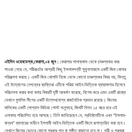
এইদিন ওয়েবডেস্ক,কেরালা,০৪ জুন :
কেরালার পালাক্কাদ থেকে চাঞ্চল্যকর খবর
পাওয়া গেছে যে, শরীরচর্চায় আগ্রহী কিছু ইসলামপন্থী পুথুনাগারামে একটি জিম খোলার
পরিকল্পনা করছে। একটি জিম খোলাটা নিজে থেকে কোনো চাঞ্চল্যকর বিষয় নয়, কিন্তু
এই উদ্যোগের নেপথ্যের ব্যক্তিরা এটিকে শরিয়া আইন-ভিত্তিক ব্যায়ামাগার হিসেবে
পরিচালনা করার কথা বলায় বিষয়টি দৃষ্টি আকর্ষণ করেছে, বিশেষ করে এমন একটি রাজ্যে
যেখানে মুসলিম লীগের একটি উল্লেখযোগ্য রাজনৈতিক প্রভাব রয়েছে। জিমের
মালিকের একটি সোশ্যাল মিডিয়া পোস্ট অনুসারে, জিমটি বিগত ১৫ বছর ধরে এই
এলাকায় পরিচালিত হয়ে আসছে। তিনি জানিয়েছেন যে, প্রতিষ্ঠানটিকে এখন “ইসলাম-
বান্ধব” ব্যানারের অধীনে ইসলামী আইন-ভিত্তিক একটি জিমে রূপান্তরিত করা হবে।
যেখানে জিমের ভেতরে কোনো প্রকার গান বা সঙ্গীত বাজানো হবে না। নারী ও পুরুষরা