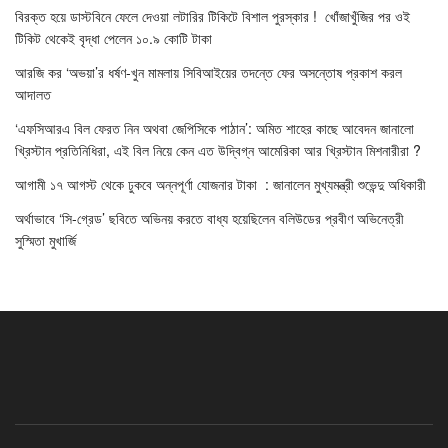
বিরক্ত হয়ে ডাস্টবিনে ফেলে দেওয়া লটারির টিকিটে বিশাল পুরস্কার ! খোঁজাখুঁজির পর ওই
টিকিট থেকেই বৃদ্ধা পেলেন ১০.৯ কোটি টাকা
আরজি কর ‘অভয়া’র ধর্ষণ-খুন মামলায় সিবিআইয়ের তদন্তে ফের অসন্তোষ প্রকাশ করল
আদালত
‘এফসিআরএ বিল ফেরত নিন অথবা জেপিসিকে পাঠান’: অমিত শাহের কাছে আবেদন জানালো
খ্রিস্টান প্রতিনিধিরা, এই বিল নিয়ে কেন এত উদ্বিগ্ন আমেরিকা আর খ্রিস্টান মিশনারীরা ?
আগামী ১৭ আগস্ট থেকে ঢুকবে অন্নপূর্ণা যোজনার টাকা : জানালেন মুখ্যমন্ত্রী শুভেন্দু অধিকারী
অর্থাভাবে ‘সি-গ্রেড’ ছবিতে অভিনয় করতে বাধ্য হয়েছিলেন বলিউডের প্রবীণ অভিনেত্রী
সুস্মিতা মুখার্জি