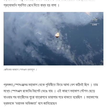
প্রত্যাবর্তন স্থগিত রেখে দিতে বাধ্য হয় নাসা ।
মেক্সিকোর আকাশে স্পেসএক্স ক্যাপসুল ।
প্রসঙ্গত,স্পেসএক্সের মহাকাশ থেকে পৃথিবীতে ফিরে আসা বেশ কঠিনই ছিল । তার
মধ্যে স্পেসএক্স রকেটের টয়লেট ভেঙে যায় । এই কারণে মহাকাশ স্টেশন ছেড়ে
যাওয়ার পর যাত্রীদের পুরো যাত্রাপথে ডায়াপার পরে থাকতে হয়েছিল । মহাকাশের
ভ্রমনকে ‘ভয়ানক অভিজ্ঞতা’ বলে জানিয়েছেন