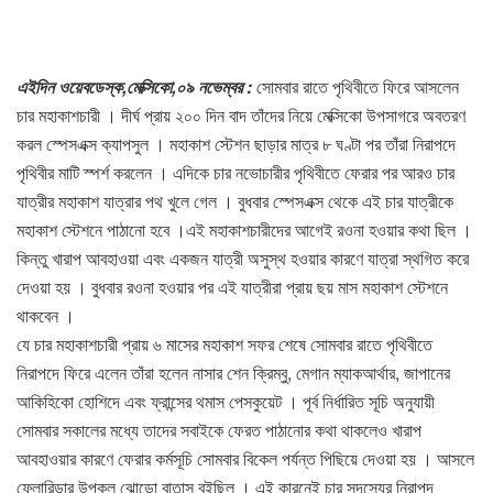
এইদিন ওয়েবডেস্ক,মেক্সিকো,০৯ নভেম্বর :
সোমবার রাতে পৃথিবীতে ফিরে আসলেন
চার মহাকাশচারী । দীর্ঘ প্রায় ২০০ দিন বাদ তাঁদের নিয়ে মেক্সিকো উপসাগরে অবতরণ
করল স্পেসএক্স ক্যাপসুল । মহাকাশ স্টেশন ছাড়ার মাত্র ৮ ঘণ্টা পর তাঁরা নিরাপদে
পৃথিবীর মাটি স্পর্শ করলেন । এদিকে চার নভোচারীর পৃথিবীতে ফেরার পর আরও চার
যাত্রীর মহাকাশ যাত্রার পথ খুলে গেল । বুধবার স্পেসএক্স থেকে এই চার যাত্রীকে
মহাকাশ স্টেশনে পাঠানো হবে ।এই মহাকাশচারীদের আগেই রওনা হওয়ার কথা ছিল ।
কিন্তু খারাপ আবহাওয়া এবং একজন যাত্রী অসুস্থ হওয়ার কারণে যাত্রা স্থগিত করে
দেওয়া হয় । বুধবার রওনা হওয়ার পর এই যাত্রীরা প্রায় ছয় মাস মহাকাশ স্টেশনে
থাকবেন ।
যে চার মহাকাশচারী প্রায় ৬ মাসের মহাকাশ সফর শেষে সোমবার রাতে পৃথিবীতে
নিরাপদে ফিরে এলেন তাঁরা হলেন নাসার শেন ক্রিম্বু, মেগান ম্যাকআর্থার, জাপানের
আকিহিকো হোশিদে এবং ফ্রান্সের থমাস পেসকুয়েট । পূর্ব নির্ধারিত সূচি অনুযায়ী
সোমবার সকালের মধ্যে তাদের সবাইকে ফেরত পাঠানোর কথা থাকলেও খারাপ
আবহাওয়ার কারণে ফেরার কর্মসূচি সোমবার বিকেল পর্যন্ত পিছিয়ে দেওয়া হয় । আসলে
ফ্লোরিডার উপকূল ঝোড়ো বাতাস বইছিল । এই কারনেই চার সদস্যের নিরাপদ