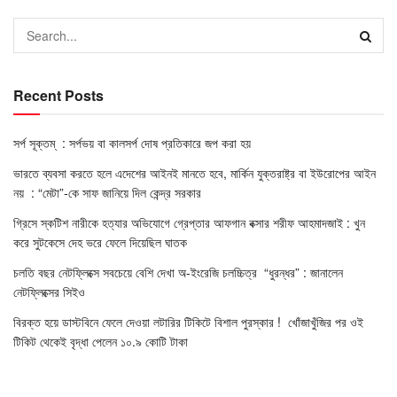
Recent Posts
সর্প সূক্তম্ : সর্পভয় বা কালসর্প দোষ প্রতিকারে জপ করা হয়
ভারতে ব্যবসা করতে হলে এদেশের আইনই মানতে হবে, মার্কিন যুক্তরাষ্ট্র বা ইউরোপের আইন
নয় : “মেটা”-কে সাফ জানিয়ে দিল কেন্দ্র সরকার
গ্রিসে স্কটিশ নারীকে হত্যার অভিযোগে গ্রেপ্তার আফগান বক্সার শরীফ আহমাদজাই : খুন
করে সুটকেসে দেহ ভরে ফেলে দিয়েছিল ঘাতক
চলতি বছর নেটফ্লিক্সে সবচেয়ে বেশি দেখা অ-ইংরেজি চলচ্চিত্র “ধুরন্ধর” : জানালেন
নেটফ্লিক্সের সিইও
বিরক্ত হয়ে ডাস্টবিনে ফেলে দেওয়া লটারির টিকিটে বিশাল পুরস্কার ! খোঁজাখুঁজির পর ওই
টিকিট থেকেই বৃদ্ধা পেলেন ১০.৯ কোটি টাকা