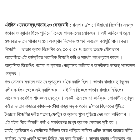
এইদিন ওয়েবডেস্ক,ভাতার,২৩ ফেব্রুয়ারী :
রাস্তার দু’পাশে টাঙানো বিজেপির সমস্ত
পতাকা ও ব্যানার ছিঁড়ে পুড়িয়ে দিয়েছে শাসকদলের লোকজন । এই অভিযোগ তুলে
মঙ্গলবার ভাতার থানার সামনে অবস্থান বিক্ষোভ ও পথ অবরোধ কর্মসূচি পালন করল
বিজেপি । ভাতার ব্লকে বিজেপির ৩২,৩৩ ও ৩৪ মণ্ডলের তরফে যৌথভাবে
আয়োজিত এই কর্মসূচিতে শতাধিক বিজেপি কর্মী ও সমর্থক অংশগ্রহন করেন ।
অন্যদিকে বিজেপির পতাকা বা ব্যানার পোড়ানোর অভিযোগ অস্বীকার করেছে শাসকদল
নেতৃত্ব ।
গত সোমবার সকালে ভাতারে তৃণমূলের বাইক র‍্যালি ছিল । ভাতার বাজারে তৃণমূলের
দলীয় কার্যলয় থেকে এই র‍্যালি শুরু । ওই দিন বিকেলে ভাতার বাজারে মিছিলের
আয়োজন করেছিল শাসকদল নেতৃত্ব । একই দিনে জোড়া কার্যক্রম চলাকালীন তৃণমূল
কর্মীরা ভাতার বাজারে বর্ধমান-কাটোয়া রাজ্য সড়ক পথের দু’ধারে বিদ্যুতের খুঁটিতে
টাঙানো বিজেপির দলীয় পতাকা,ফেস্টুন ও ব্যানার খুলে পুড়িয়ে দেয় বলে অভিযোগ ।
এই ঘটনা ঘিরে বিজেপি কর্মী ও সমর্থকদের মধ্যে ব্যাপক ক্ষোভের সৃষ্টি হয় ।
তারই প্রতিবাদে ও দোষীদের চিহ্নিত করে শাস্তির দাবিতে এদিন ভাতার বাজারে দলীয়
কার্যালয় থেকে একটি বড়সড় মিছিল বের করে বিজেপি । ভাতার বাজার পরিক্রমার পর