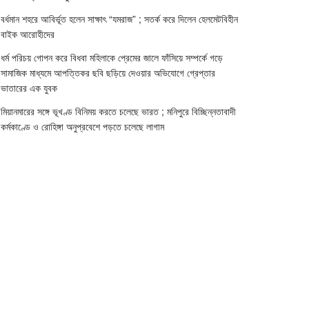
বর্ধমান শহরে আবির্ভূত হলেন সাক্ষাৎ “যমরাজ” ; সতর্ক করে দিলেন হেলমেটবিহীন
বাইক আরোহীদের
ধর্ম পরিচয় গোপন করে বিধবা মহিলাকে প্রেমের জালে ফাঁসিয়ে সম্পর্কে গড়ে
সামাজিক মাধ্যমে আপত্তিকর ছবি ছড়িয়ে দেওয়ার অভিযোগে গ্রেপ্তার
ভাতারের এক যুবক
মিয়ানমারের সঙ্গে ভূখণ্ড বিনিময় করতে চলেছে ভারত ; মনিপুরে বিচ্ছিন্নতাবাদী
কর্মকাণ্ডে ও রোহিঙ্গা অনুপ্রবেশে পড়তে চলেছে লাগাম