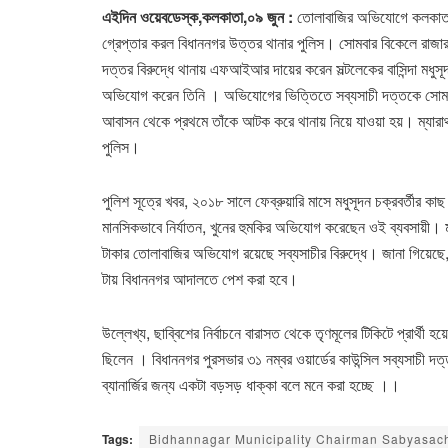
এইদিন ওয়েবডেস্ক,কলকাতা,০৯ জুন :
তোলাবাজির অভিযোগে কলকাতার
গ্রেপ্তার করল বিধাননগর উত্তর থানার পুলিস। সোমবার বিকেলে রাজারহা
দত্তর বিরুদ্ধে থানায় এফআইআর দায়ের করেন সল্টলেকের বাসিন্দা মধুসূ
অভিযোগ করেন তিনি । অভিযোগের ভিত্তিতে সব্যসাচী দত্তকে সোমবার
আবাসন থেকে প্রথমে তাঁকে আটক করে থানায় নিয়ে যাওয়া হয়। ম্যারা
পুলিস।
পুলিশ সূত্রে খবর, ২০১৮ সালে ফেব্রুয়ারি মাসে মধুসূদন চক্রবর্তী
মানসিকভাবে নির্যাতন, খুনের হুমকির অভিযোগ করেছেন ওই ব্যবসায়ী। 
টাকার তোলাবাজির অভিযোগ রয়েছে সব্যসাচীর বিরুদ্ধে। জানা গিয়েছে,
টায় বিধাননগর আদালতে পেশ করা হবে।
উল্লেখ্য, ছাব্বিশের নির্বাচনে বারাসত থেকে তৃণমূলের টিকিটে প্রার্থী 
ছিলেন । বিধাননগর পুরসভার ৩১ নম্বর ওয়ার্ডের কাউন্সিল সব্যসাচী দ
ব্যানার্জির জন্য একটা বড়সড় ধাক্কা বলে মনে করা হচ্ছে ।।
Tags:
Bidhannagar Municipality Chairman Sabyasach