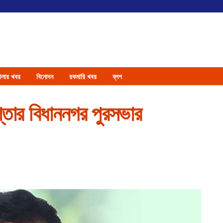
েলার খবর
বিনোদন
রকমারি খবর
ব্লগ
তার বিধাননগর পুরসভার