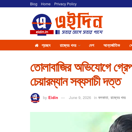
Blog
Home
Privacy Policy
প্রচ্ছদ
রাজ্যের খবর
দেশ
আন্তর্জাতিক
খ
তোলাবাজির অভিযোগে গ্রেপ্
চেয়ারম্যান সব্যসাচী দত্ত
by
Eidin
June 9, 2026
in
কলকাতা
,
রাজ্যের খবর