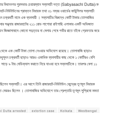
 বিধাননগর পুরসভার চেয়ারম্যান সব্যসাচী দত্ত (Sabyasachi Dutta)কে
ট-নিউটাউনের প্রাক্তন বিধায়ক তথা ৩১ নম্বর ওয়ার্ডের কাউন্সিলর সব্যসাচী
দন চক্রবর্তী নামে এক ব্যবসায়ী । সব্যসাচীর বিরুদ্ধে কোটি টাকার তোলবাজির
 সন্ধ্যায় রাজারহাটের ২১১ রোড লাগোয়া রাইগাছি এলাকার একটি অভিজাত
থন জিজ্ঞাসাবাদে কোনো সদুত্তর না মেলায় শেষে গভীর রাতে তাঁকে গ্রেফতার করে
র কাছ থেকে এক কোটি টাকা তোলা নেওয়ার অভিযোগ রয়েছে। তোলাবাজি ছাড়াও
মধুসূদন চক্রবর্তী ছাড়াও আরও একাধিক ব্যবসায়ীর কাছ থেকে ১ কোটিরও বেশি
 সাড়ে ৯ টায় মেডিক্যাল করাতে নিয়ে যাওয়া হবে সব্যসাচীকে। তারপর বেলা ১১
হয়েছিলেন সব্যসাচী। এর আগে তিনি রাজারহাট-নিউটাউন কেন্দ্রের তৃণমূল বিধায়ক
ত্ত মেয়রও ছিলেন । তোলাবাজির অভিযোগে তার গ্রেপ্তারি তৃণমূল সুপ্রিমো মমতা
i Dutta arrested
extortion case
Kolkata
Westbengal