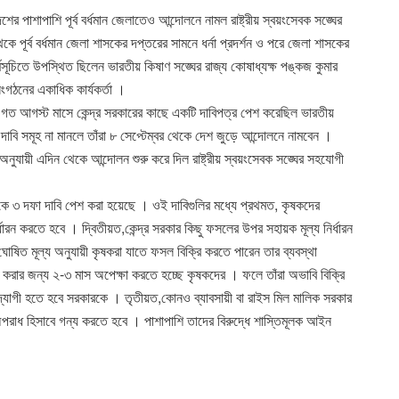
েশের পাশাপাশি পূর্ব বর্ধমান জেলাতেও আন্দোলনে নামল রাষ্ট্রীয় স্বয়ংসেবক সঙ্ঘের
 পূর্ব বর্ধমান জেলা শাসকের দপ্তরের সামনে ধর্না প্রদর্শন ও পরে জেলা শাসকের
্মসূচিতে উপস্থিত ছিলেন ভারতীয় কিষাণ সঙ্ঘের রাজ্য কোষাধ্যক্ষ পঙ্কজ কুমার
ংগঠনের একাধিক কার্যকর্তা ।
়ে গত আগস্ট মাসে কেন্দ্র সরকারের কাছে একটি দাবিপত্র পেশ করেছিল ভারতীয়
বি সমূহ না মানলে তাঁরা ৮ সেপ্টেম্বর থেকে দেশ জুড়ে আন্দোলনে নামবেন ।
অনুযায়ী এদিন থেকে আন্দোলন শুরু করে দিল রাষ্ট্রীয় স্বয়ংসেবক সঙ্ঘের সহযোগী
েকে ৩ দফা দাবি পেশ করা হয়েছে । ওই দাবিগুলির মধ্যে প্রথমত, কৃষকদের
ারন করতে হবে । দ্বিতীয়ত,কেন্দ্র সরকার কিছু ফসলের উপর সহায়ক মূল্য নির্ধারন
ঘোষিত মূল্য অনুযায়ী কৃষকরা যাতে ফসল বিক্রি করতে পারেন তার ব্যবস্থা
 করার জন্য ২-৩ মাস অপেক্ষা করতে হচ্ছে কৃষকদের । ফলে তাঁরা অভাবি বিক্রি
দ্যোগী হতে হবে সরকারকে । তৃতীয়ত,কোনও ব্যাবসায়ী বা রাইস মিল মালিক সরকার
পরাধ হিসাবে গন্য করতে হবে । পাশাপাশি তাদের বিরুদ্ধে শাস্তিমূলক আইন