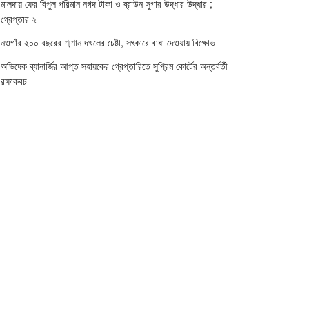
মালদায় ফের বিপুল পরিমান নগদ টাকা ও ব্রাউন সুগার উদ্ধার উদ্ধার ;
গ্রেপ্তার ২
নওগাঁর ২০০ বছরের শ্মশান দখলের চেষ্টা, সৎকারে বাধা দেওয়ায় বিক্ষোভ
অভিষেক ব্যানার্জির আপ্ত সহায়কের গ্রেপ্তারিতে সুপ্রিম কোর্টের অন্তর্বর্তী
রক্ষাকবচ