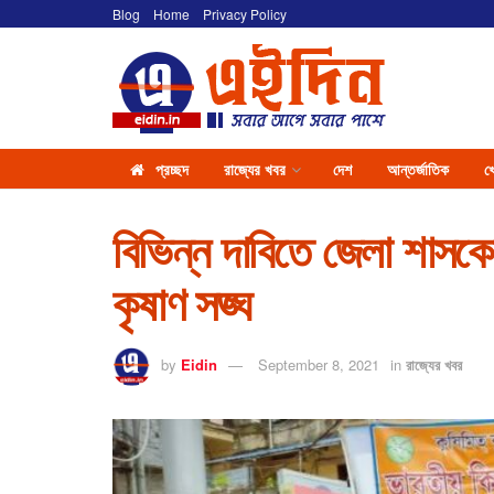
Blog
Home
Privacy Policy
প্রচ্ছদ
রাজ্যের খবর
দেশ
আন্তর্জাতিক
খ
বিভিন্ন দাবিতে জেলা শাসকে
কৃষাণ সঙ্ঘ
by
Eidin
September 8, 2021
in
রাজ্যের খবর