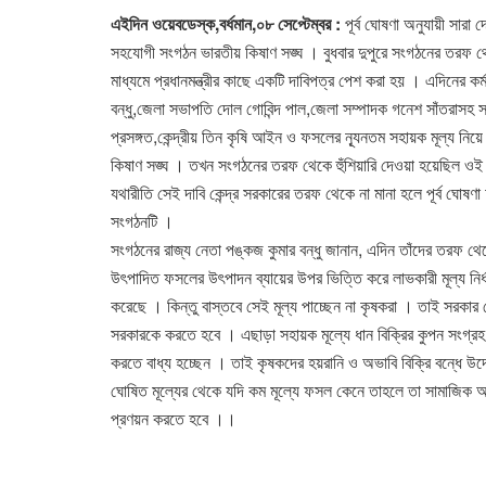
এইদিন ওয়েবডেস্ক,বর্ধমান,০৮ সেপ্টেম্বর :
পূর্ব ঘোষণা অনুযায়ী সারা দ
সহযোগী সংগঠন ভারতীয় কিষাণ সঙ্ঘ । বুধবার দুপুরে সংগঠনের তরফ থেকে
মাধ্যমে প্রধানমন্ত্রীর কাছে একটি দাবিপত্র পেশ করা হয় । এদিনের কর
বন্ধু,জেলা সভাপতি দোল গোবিন্দ পাল,জেলা সম্পাদক গনেশ সাঁতরাসহ স
প্রসঙ্গত,কেন্দ্রীয় তিন কৃষি আইন ও ফসলের ন্যূনতম সহায়ক মূল্য নিয
কিষাণ সঙ্ঘ । তখন সংগঠনের তরফ থেকে হুঁশিয়ারি দেওয়া হয়েছিল ওই দা
যথারীতি সেই দাবি কেন্দ্র সরকারের তরফ থেকে না মানা হলে পূর্ব ঘোষণা 
সংগঠনটি ।
সংগঠনের রাজ্য নেতা পঙ্কজ কুমার বন্ধু জানান, এদিন তাঁদের তরফ থ
উৎপাদিত ফসলের উৎপাদন ব্যায়ের উপর ভিত্তি করে লাভকারী মূল্য নির্ধ
করেছে । কিন্তু বাস্তবে সেই মূল্য পাচ্ছেন না কৃষকরা । তাই সরকার 
সরকারকে করতে হবে । এছাড়া সহায়ক মূল্যে ধান বিক্রির কুপন সংগ্রহ
করতে বাধ্য হচ্ছেন । তাই কৃষকদের হয়রানি ও অভাবি বিক্রি বন্ধে উ
ঘোষিত মূল্যের থেকে যদি কম মূল্যে ফসল কেনে তাহলে তা সামাজিক অ
প্রণয়ন করতে হবে ।।