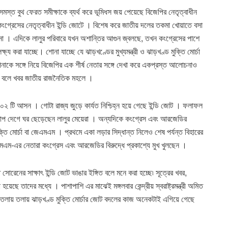
মস্ত বুথ ফেরত সমীক্ষাকে ব্যর্থ করে ভূমিধস জয় পেয়েছে বিজেপির নেতৃত্বাধীন
্রেসের নেতৃত্বাধীন ইন্ডি জোটে । বিশেষ করে জাতীয় দলের তকমা খোয়াতে বসা
না । এদিকে লালুর পরিবারে যখন অশান্তির আগুন জ্বলছে, তখন কংগ্রেসের পাশে
রা যাচ্ছে। শোনা যাচ্ছে যে ঝাড়খণ্ডের মুখ্যমন্ত্রী ও ঝাড়খণ্ড মুক্তি মোর্চা
পনাকে সঙ্গে নিয়ে বিজেপির এক শীর্ষ নেতার সঙ্গে দেখা করে একপ্রস্ত আলোচনাও
া বলে খবর জাতীয় রাজনৈতিক মহলে ।
 টি আসন । গোটা রাজ্য জুড়ে কার্যত নিশ্চিহ্ন হয়ে গেছে ইন্ডি জোট । ফলাফল
তোপ দেগে ঘর ছেড়েছেন লালুর মেয়েরা । অন্যদিকে কংগ্রেস এবং আরজেডির
ক্তি মোর্চা বা জেএমএম । প্রথমে একা লড়ার সিদ্ধান্ত নিলেও শেষ পর্যন্ত বিহারের
এমএম-এর নেতারা কংগ্রেস এবং আরজেডির বিরুদ্ধে প্রকাশ্যে মুখ খুলছেন ।
্ত সোরেনের সাক্ষাৎ ইন্ডি জোট ভাঙার ইঙ্গিত বলে মনে করা হচ্ছে৷ সূত্রের খবর,
েছে তাদের মধ্যে । পাশাপাশি এর মাঝেই মঙ্গলবার কেন্দ্রীয় স্বরাষ্ট্রমন্ত্রী অমিত
 তলায় তলায় ঝাড়খণ্ড মুক্তি মোর্চার জোট বদলের কাজ অনেকটাই এগিয়ে গেছে