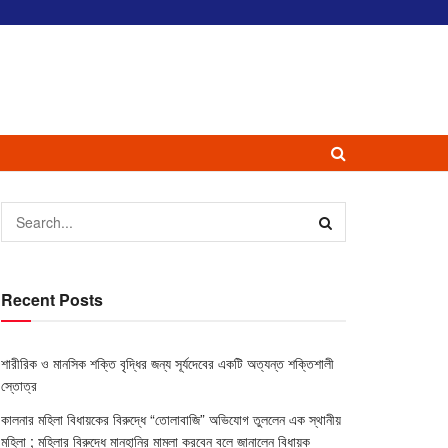
Recent Posts
শারীরিক ও মানসিক শক্তি বৃদ্ধির জন্য সূর্যদেবের একটি অত্যন্ত শক্তিশালী
স্তোত্র
কালনার মহিলা বিধায়কের বিরুদ্ধে “তোলাবাজি” অভিযোগ তুললেন এক স্থানীয়
মহিলা
; মহিলার বিরুদ্ধে মানহানির মামলা করবেন বলে জানালেন বিধায়ক