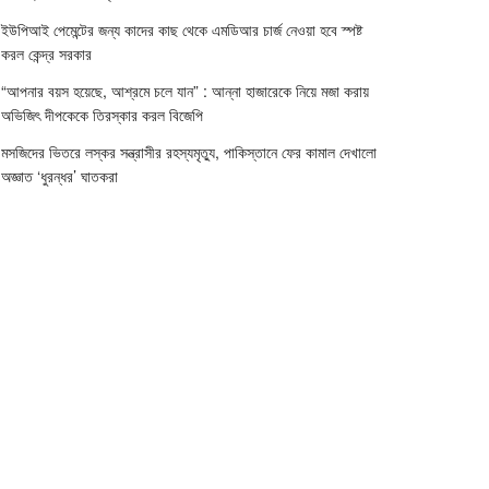
ইউপিআই পেমেন্টের জন্য কাদের কাছ থেকে এমডিআর চার্জ নেওয়া হবে স্পষ্ট
করল কেন্দ্র সরকার
“আপনার বয়স হয়েছে, আশ্রমে চলে যান” : আন্না হাজারেকে নিয়ে মজা করায়
অভিজিৎ দীপকেকে তিরস্কার করল বিজেপি
মসজিদের ভিতরে লস্কর সন্ত্রাসীর রহস্যমৃত্যু, পাকিস্তানে ফের কামাল দেখালো
অজ্ঞাত ‘ধুরন্ধর’ ঘাতকরা