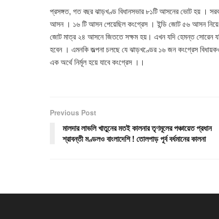
প্রসঙ্গত, গত বছর ঝাড়খণ্ড বিধানসভার ৮১টি আসনের ভোট হয় । সরকা
আসন । ১৬ টি আসন পেয়েছিল কংগ্রেস । ইন্ডি জোট ৫৬ আসন নিয়ে
জোট মাত্র ২৪ আসনে জিততে সক্ষম হয়। এখন যদি হেমন্ত সোরেন য
হবেন । এমনকি জল্পনা চলছে যে ঝাড়খণ্ডের ১৬ জন কংগ্রেস বিধায়ক
এক অর্থে নির্মূল হয়ে যাবে কংগ্রেস ।।
Previous Post
মালদার লাভলি খাতুনের মতই কালনার তৃণমূলের পঞ্চায়েত প্রধান
শ্রাবন্তী মণ্ডলও বাংলাদেশি ! তোলপাড় পূর্ব বর্ধমানের কালনা