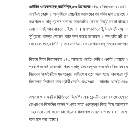
এইদিন ওয়েবডেস্ক,নয়াদিল্লি,০৩ ডিসেম্বর :
বিহার বিধানসভার ভোটে স
এনডিএ জোট । অন্যদিকে শোচনীয় পরাজয়ের পর শনির দশা লেগেছে কংগ
কংগ্রেস ও লালু প্রসাদ যাদবের আরজেডির কোনো কিছুই ভালো যাচ্ছে 
কোনো দলই আর থাকতে চাইছে না । ফলশ্রুতিতে ইন্ডি জোটে ভাঙন লক্ষ্য ক
সুপ্রিমো হেমন্ত সোরেন জোট বদল করতে চলেছেন । সম্প্রতি স্ত্রী কল্
সেরে ফেলেছেন তিনি । তার এনডিএ- তে যোগদান শুধু সময়ের অপেক্ষ
বিহারে বিহার বিধানসভার ২৪৩ আসনের ভোটে এনডিএ একাই পেয়েছে ২০২
প্রকাশ হতেই আরজেডি প্রধান লালু যাদবেরপুত্র তেজস্বীর বিরুদ্ধে 
বিরুদ্ধে ‘রাজনৈতিক ষড়যন্ত্রের’ অভিযোগ তুলে সরব হচ্ছে ঝাড়খণ্ড মু
বিধানসভা নির্বাচনে আর প্রার্থী দেয়নি জেএমএম । তারপর থেকেই জে
এমতবস্থায় সন্ত্রীক দিল্লিতে বিজেপির এক কেন্দ্রীয় নেতার সঙ্গে হেমন
জেএমএম-বিজেপির আসন সংখ্যার মতো গুরুত্বপূর্ণ বিষয় নিয়ে আলোচনা হয়
শাহর সঙ্গে দেখা করেন ঝাড়খণ্ডের রাজ্যপাল সন্তোষ গাঙ্গওয়ার। ফলে
বলে মনে করা হচ্ছে।