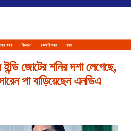
েলার খবর
বিনোদন
রকমারি খবর
ব্লগ
র ইন্ডি জোটের শনির দশা লেগেছে,
োরেন পা বাড়িয়েছেন এনডিএ