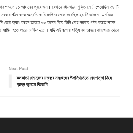
র গড়তে ৪১ আসনের প্রয়োজন। যেখানে ঝাড়খণ্ড মুক্তি মোর্চা পেয়েছিল ৩৪ টি
 সরকার গঠন করে৷ অন্যদিকে বিজেপি জয়লাভ করেছিল ২১ টি আসনে ৷ এনডিএ
দি জোট ত্যাগ করেন তাহলে ৬০ আসন নিয়ে তিনি ফের সরকার গঠন করতে সক্ষম
ও সামিল হতে পারে এনডিএ-তে । যদি এই জল্পনা সত্যি হয় তাহলে ঝাড়খণ্ড থেকে
Next Post
কলকাতা বিমানবন্দর চত্বরে মসজিদের উপস্থিতিতে নিরাপত্তা নিয়ে
প্রশ্ন তুললো বিজেপি