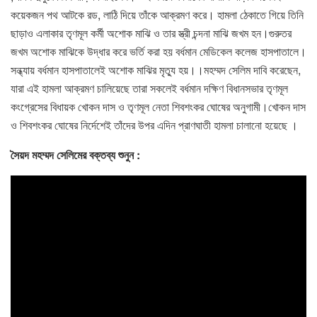
কয়েকজন পথ আটকে রড, লাঠি দিয়ে তাঁকে আক্রমণ করে। হামলা ঠেকাতে গিয়ে তিনি
ছাড়াও এলাকার তৃণমূল কর্মী অশোক মাঝি ও তার স্ত্রী চন্দনা মাঝি জখম হন।গুরুতর
জখম অশোক মাঝিকে উদ্ধার করে ভর্তি করা হয় বর্ধমান মেডিকেল কলেজ হাসপাতালে।
সন্ধ্যায় বর্ধমান হাসপাতালেই অশোক মাঝির মৃত্যু হয়।।মহম্মদ সেলিম দাবি করেছেন,
যারা এই হামলা আক্রমণ চালিয়েছে তারা সকলেই বর্ধমান দক্ষিণ বিধানসভার তৃণমূল
কংগ্রেসের বিধায়ক খোকন দাস ও তৃণমূল নেতা শিবশংকর ঘোষের অনুগামী।খোকন দাস
ও শিবশংকর ঘোষের নির্দেশেই তাঁদের উপর এদিন প্রাণঘাতী হামলা চালানো হয়েছে ।
সৈয়দ মহম্মদ সেলিমের বক্তব্য শুনুন :