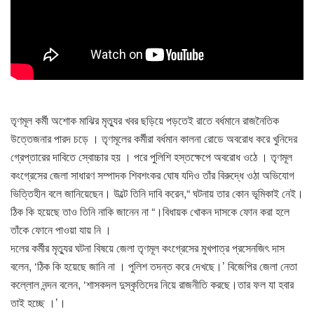
তৃণমূল কর্মী অশোক মাঝির মৃত্যুর খবর ছড়িয়ে পড়তেই রাতে বর্ধমানে রাজনৈতিক
উত্তেজনার পারদ চড়ে । তৃণমূলের কর্মীরা বর্ধমান কালনা রোডে অবরোধ করে খুনিদের
গ্রেপ্তারের দাবিতে স্বোচ্চার হয় । পরে পুলিশি হস্তক্ষেপে অবরোধ ওঠে । তৃণমূল
কংগ্রেসের জেলা সাধারণ সম্পাদক শিবশংকর ঘোষ যদিও তাঁর বিরুদ্ধে ওঠা অভিযোগ
ভিত্তিহীন বলে জানিয়েছেন। উল্টে তিনি দাবি করেন,“ ঘটনায় তার কোন ভূমিকাই নেই।
ঠিক কি হয়েছে তাও তিনি নাকি জানেন না “।বিধায়ক খোকন দাসকে ফোন করা হলে
তাঁকে ফোনে পাওয়া যায় নি ।
দলের কর্মীর মৃত্যুর ঘটনা বিষয়ে জেলা তৃণমূল কংগ্রেসের মুখপাত্র প্রসেনজিৎ দাস
বলেন, ‘ঠিক কি হয়েছে জানি না । পুলিশ তদন্ত করে দেখছে।’ বিজেপির জেলা নেতা
কল্লোল নন্দন বলেন, ‘শাসকদল দুস্কৃতিদের নিয়ে রাজনীতি করছে।তার ফল যা হবার
তাই হচ্ছে ।’।