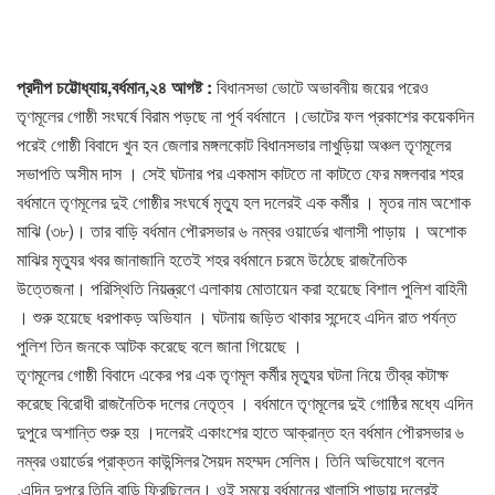
প্রদীপ চট্টোধ্যায়,বর্ধমান,২৪ আগষ্ট :
বিধানসভা ভোটে অভাবনীয় জয়ের পরেও
তৃণমূলের গোষ্ঠী সংঘর্ষে বিরাম পড়ছে না পূর্ব বর্ধমানে ।ভোটের ফল প্রকাশের কয়েকদিন
পরেই গোষ্ঠী বিবাদে খুন হন জেলার মঙ্গলকোট বিধানসভার লাখুড়িয়া অঞ্চল তৃণমূলের
সভাপতি অসীম দাস । সেই ঘটনার পর একমাস কাটতে না কাটতে ফের মঙ্গলবার শহর
বর্ধমানে তৃণমূলের দুই গোষ্ঠীর সংঘর্ষে মৃত্যু হল দলেরই এক কর্মীর । মৃতর নাম অশোক
মাঝি (৩৮)। তার বাড়ি বর্ধমান পৌরসভার ৬ নম্বর ওয়ার্ডের খালাসী পাড়ায় । অশোক
মাঝির মৃত্যুর খবর জানাজানি হতেই শহর বর্ধমানে চরমে উঠেছে রাজনৈতিক
উত্তেজনা। পরিস্থিতি নিয়ন্ত্রণে এলাকায় মোতায়েন করা হয়েছে বিশাল পুলিশ বাহিনী
। শুরু হয়েছে ধরপাকড় অভিযান । ঘটনায় জড়িত থাকার সন্দেহে এদিন রাত পর্যন্ত
পুলিশ তিন জনকে আটক করেছে বলে জানা গিয়েছে ।
তৃণমূলের গোষ্ঠী বিবাদে একের পর এক তৃণমূল কর্মীর মৃত্যুর ঘটনা নিয়ে তীব্র কটাক্ষ
করেছে বিরোধী রাজনৈতিক দলের নেতৃত্ব । বর্ধমানে তৃণমূলের দুই গোষ্ঠির মধ্যে এদিন
দুপুরে অশান্তি শুরু হয় ।দলেরই একাংশের হাতে আক্রান্ত হন বর্ধমান পৌরসভার ৬
নম্বর ওয়ার্ডের প্রাক্তন কাউন্সিলর সৈয়দ মহম্মদ সেলিম। তিনি অভিযোগে বলেন
,এদিন দুপুরে তিনি বাড়ি ফিরছিলেন। ওই সময়ে বর্ধমানের খালাসি পাড়ায় দলেরই