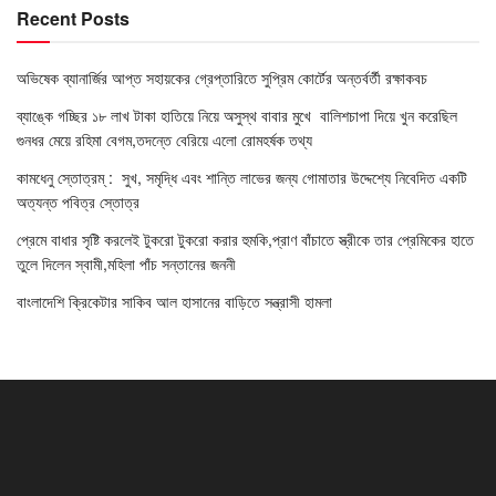
Recent Posts
অভিষেক ব্যানার্জির আপ্ত সহায়কের গ্রেপ্তারিতে সুপ্রিম কোর্টের অন্তর্বর্তী রক্ষাকবচ
ব্যাঙ্কে গচ্ছির ১৮ লাখ টাকা হাতিয়ে নিয়ে অসুস্থ বাবার মুখে বালিশচাপা দিয়ে খুন করেছিল
গুনধর মেয়ে রহিমা বেগম,তদন্তে বেরিয়ে এলো রোমহর্ষক তথ্য
কামধেনু স্তোত্রম্ : সুখ, সমৃদ্ধি এবং শান্তি লাভের জন্য গোমাতার উদ্দেশ্যে নিবেদিত একটি
অত্যন্ত পবিত্র স্তোত্র
প্রেমে বাধার সৃষ্টি করলেই টুকরো টুকরো করার হুমকি,প্রাণ বাঁচাতে স্ত্রীকে তার প্রেমিকের হাতে
তুলে দিলেন স্বামী,মহিলা পাঁচ সন্তানের জননী
বাংলাদেশি ক্রিকেটার সাকিব আল হাসানের বাড়িতে সন্ত্রাসী হামলা