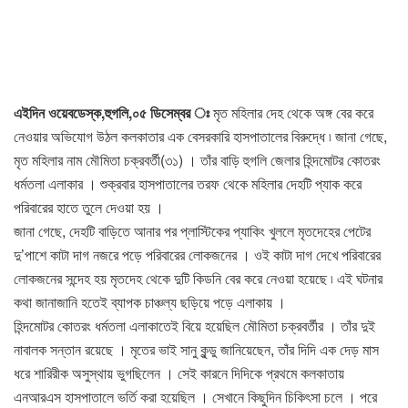
এইদিন ওয়েবডেস্ক,হুগলি,০৫ ডিসেম্বর ঃ
মৃত মহিলার দেহ থেকে অঙ্গ বের করে
নেওয়ার অভিযোগ উঠল কলকাতার এক বেসরকারি হাসপাতালের বিরুদ্ধে ৷ জানা গেছে,
মৃত মহিলার নাম মৌমিতা চক্রবর্তী(৩১) । তাঁর বাড়ি হুগলি জেলার হিন্দমোটর কোতরং
ধর্মতলা এলাকার । শুক্রবার হাসপাতালের তরফ থেকে মহিলার দেহটি প্যাক করে
পরিবারের হাতে তুলে দেওয়া হয় ।
জানা গেছে, দেহটি বাড়িতে আনার পর প্লাস্টিকের প্যাকিং খুললে মৃতদেহের পেটের
দু’পাশে কাটা দাগ নজরে পড়ে পরিবারের লোকজনের । ওই কাটা দাগ দেখে পরিবারের
লোকজনের সন্দেহ হয় মৃতদেহ থেকে দুটি কিডনি বের করে নেওয়া হয়েছে ৷ এই ঘটনার
কথা জানাজানি হতেই ব্যাপক চাঞ্চল্য ছড়িয়ে পড়ে এলাকায় ।
হিন্দমোটর কোতরং ধর্মতলা এলাকাতেই বিয়ে হয়েছিল মৌমিতা চক্রবর্তীর । তাঁর দুই
নাবালক সন্তান রয়েছে । মৃতের ভাই সানু কুন্ডু জানিয়েছেন, তাঁর দিদি এক দেড় মাস
ধরে শারিরীক অসুস্থায় ভুগছিলেন । সেই কারনে দিদিকে প্রথমে কলকাতায়
এনআরএস হাসপাতালে ভর্তি করা হয়েছিল । সেখানে কিছুদিন চিকিৎসা চলে । পরে