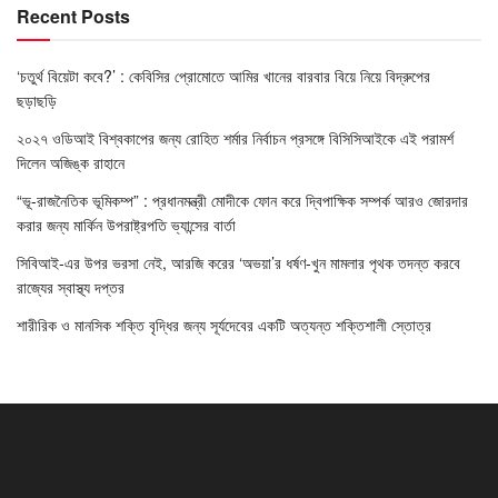
Recent Posts
‘চতুর্থ বিয়েটা কবে?’ : কেবিসির প্রোমোতে আমির খানের বারবার বিয়ে নিয়ে বিদ্রুপের
ছড়াছড়ি
২০২৭ ওডিআই বিশ্বকাপের জন্য রোহিত শর্মার নির্বাচন প্রসঙ্গে বিসিসিআইকে এই পরামর্শ
দিলেন অজিঙ্ক রাহানে
“ভূ-রাজনৈতিক ভূমিকম্প” : প্রধানমন্ত্রী মোদীকে ফোন করে দ্বিপাক্ষিক সম্পর্ক আরও জোরদার
করার জন্য মার্কিন উপরাষ্ট্রপতি ভ্যান্সের বার্তা
সিবিআই-এর উপর ভরসা নেই, আরজি করের ‘অভয়া’র ধর্ষণ-খুন মামলার পৃথক তদন্ত করবে
রাজ্যের স্বাস্থ্য দপ্তর
শারীরিক ও মানসিক শক্তি বৃদ্ধির জন্য সূর্যদেবের একটি অত্যন্ত শক্তিশালী স্তোত্র