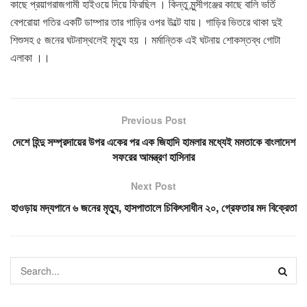
কাছে প্রয়াগরাজগামী হাইওয়ে দিয়ে ফিরছিল । কিন্তু মুন্সীগঞ্জের কাছে বালি ভর্তি
বেপরোয়া গতির একটি ডাম্পার তার গাড়ির ওপর উল্টে যায়। গাড়ির ভিতরে থাকা দুই
শিশুসহ ৫ জনের ঘটনাস্থলেই মৃত্যু হয় । মর্মান্তিক এই ঘটনায় শোকস্তব্ধ গোটা
এলাকা ।।
Previous Post
দেশে হিন্দু সম্প্রদায়ের উপর একের পর এক জিহাদি হামলার মধ্যেই মমতাকে বাংলাদেশ
সফরের আমন্ত্রণ হাসিনার
Next Post
হাওড়ায় মদ্যপানে ৬ জনের মৃত্যু, হাসপাতালে চিকিৎসাধীন ২০, গ্রেফতার মদ বিক্রেতা