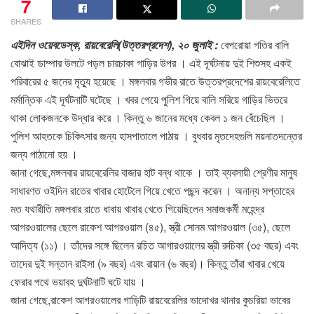
7
SHARES
এইদিন ওয়েবডেস্ক, রায়বেরেলি(উত্তরপ্রদেশ), ২০ জুলাই :
বেপরোয়া গতির বালি
বোঝাই ডাম্পার উলটে পড়ল চারচাকা গাড়ির উপর । এই দূর্ঘটনায় দুই শিশুসহ একই
পরিবারের ৫ জনের মৃত্যু হয়েছে । মঙ্গলবার গভীর রাতে উত্তরপ্রদেশের রায়বেরেলিতে
মর্মান্তিক এই দূর্ঘটনাটি ঘটেছে । খবর পেয়ে পুলিশ গিয়ে বালি সরিয়ে গাড়ির ভিতরে
থাকা লোকজনকে উদ্ধার করে । কিন্তু ৬ জানের মধ্যে কেবল ১ জন বেঁচেছিল ।
পুলিশ আহতকে চিকিৎসার জন্য হাসপাতালে পাঠায় । বুধবার মৃতদেহগুলি ময়নাতদন্তের
জন্য পাঠানো হয় ।
জানা গেছে,মঙ্গলবার রায়বেরেলির বাজার হাট বন্ধ থাকে । তাই ব্যবসায়ী শ্রেণীর মানুষ
সাধারণত ওইদিন রাতের খাবার হোটেলে গিয়ে খেতে পছন্দ করেন । অনান্য সপ্তাহের
মত যথারীতি মঙ্গলবার রাতে ধাবায় খাবার খেতে গিয়েছিলেন সমাজকর্মী মহেন্দ্র
আগরওয়ালের ছেলে রাকেশ আগরওয়াল (৪৫), স্ত্রী সোনম আগরওয়াল (৩৫), ছেলে
আদিত্য (১১) । তাঁদের সঙ্গে ছিলেন রচিত আগারওয়ালের স্ত্রী রুচিকা (৩৫ বছর) এবং
তাদের দুই সন্তান রাইসা (৯ বছর) এবং রায়ান (৬ বছর)। কিন্তু তাঁরা খাবার খেয়ে
ফেরার পথে ভয়াবহ দুর্ঘটনাটি ঘটে যায় ।
জানা গেছে,রাকেশ আগরওয়ালের গাড়িটি রায়বেরেলির ভাদোখর থানার কুচরিয়া ভাবের