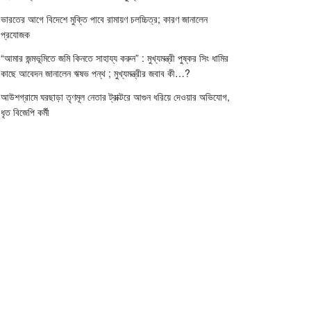
ভারতের আগে বিদেশে মুক্তি পাবে রামায়ণ চলচ্চিত্র; কারণ জানালেন
প্রযোজক
“আমার জন্মভূমিতে জমি কিনতে সাহায্য করুন” : মুখ্যমন্ত্রী পুষ্কর সিং ধামির
কাছে আবেদন জানালেন ঋষভ পন্থ ; মুখ্যমন্ত্রীর জবাব কী…?
আউশগ্রামে ঘরছাড়া তৃণমূল নেতার ট্রাক্টরে আগুন ধরিয়ে দেওয়ার অভিযোগ,
ধৃত বিজেপি কর্মী