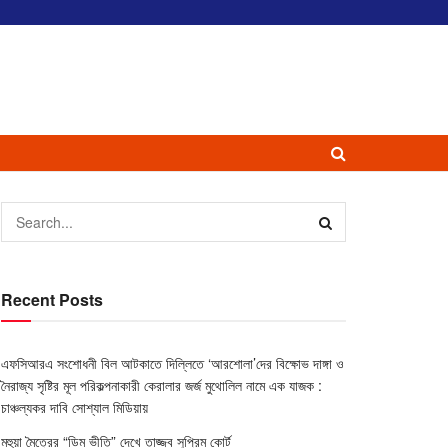
Recent Posts
এফসিআরএ সংশোধনী বিল আটকাতে দিল্লিতে ‘আরশোলা’দের বিক্ষোভ দাঙ্গা ও
নৈরাজ্য সৃষ্টির মূল পরিকল্পনাকারী কেরালার জর্জ মুথোলিল নামে এক যাজক :
চাঞ্চল্যকর দাবি সোশ্যাল মিডিয়ায়
মহুয়া মৈত্রের “ডিম ভীতি” দেখে তাজ্জব সুপ্রিম কোর্ট