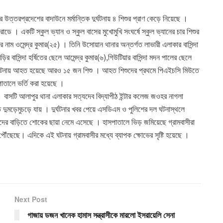
ত্তরপ্রদেশের বাদাউনে মর্মান্তিক দুর্ঘটনায় ৪ শিশুর প্রাণ কেড়ে নিয়েছে ।
োডে । একটি স্কুল ভ্যান ও স্কুল বাসের মুখোমুখি সংঘর্ষে স্কুল ভ্যানের চার শিশুর
 নাম ওমেন্দ্র কুমার(২৫) । তিনি উসোয়ান থানার অন্তর্গত লাভারী এলাকার বাসিন্দা
়ির বাসিন্দা হর্ষিতের ছেলে আমেন্দ্র কুমার(৬),গিউটিয়ার বাসিন্দা মদন পালের ছেলে
 দুর্ঘটনায় আহত হয়েছে আরও ১৫ জন শিশু । আহত শিশুদের প্রথমে পিএইচসি মিউতে
পাতালে ভর্তি করা হয়েছে ।
র। বাসটি আলাপুর থানা এলাকার সত্যদেব বিদ্যাপীঠ ইন্টার কলেজ জওহর নাগলা
্যত দুমড়েমুচড়ে যায় । দুর্ঘটনার খবর পেয়ে এসডিএম ও পুলিশের দল ঘটনাস্থলে
ুদের বাড়িতে শোকের ছায়া নেমে এসেছে । হাসপাতালে ভিড় জমিয়েছে গ্রামবাসীরা
ঁছেছে। এদিকে এই ঘটনায় গ্রামবাসীর মধ্যে ব্যাপক ক্ষোভের সৃষ্টি হয়েছে ।
Next Post
গাজায় ডজন খানেক হামাস সন্ত্রাসীকে মারলো ইসরায়েলি সেনা