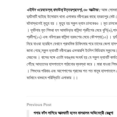
এইদিন ওয়েবডেস্ক,বাদাউন(উত্তরপ্রদেশ),৩০ অক্টোবর :
আজ সোমবার উ
দুর্ঘটনাটি ঘটেছে উসোয়ান থানা এলাকার নবীগঞ্জের কাছে হযরতপুর মেউ র
ঘটনাস্থলেই মৃত্যু হয় । মৃত্যু হয় স্কুল ভ্যান চালকেরও । মৃত চালকের
। দূর্ঘটনায় মৃত শিশুরা হল আমাউড়ার বাসিন্দা প্রদীপের মেয়ে খুশি(৬),লাবড
প্রদীপ(১২) এবং নবিগঞ্জের বাসিন্দা হরবংশের মেয়ে কৌশল্যা(১০) ।
নিয়ে যাওয়া হয়েছিল যেখানে প্রাথমিক চিকিৎসার পরে তাদের জেলা হাস
জানা গেছে,স্কুল ভ্যানটি নবীগঞ্জের এসআরপি ইংলিশ মিডিয়াম স্কুলে
মেয়নের । বাসের সঙ্গে এতটা ভয়ঙ্কর সংঘর্ষ হয় যে স্কুল ভ্যানটি কার
পৌঁছে আহতদের হাসপাতালে পাঠানোর ব্যবস্থা করে । মারা যাওয়া শিশ
। শিশুদের পরিবার এবং আশেপাশের গ্রামের শত শত মানুষ হাসপাতালে পৌ
বর্তমানে থমথমে পরিস্থিতি এলাকায় ।।
Previous Post
গলায় ফাঁস লাগিয়ে আত্মঘাতী হলেন মালয়ালম অভিনেত্রী রেঞ্জুশা