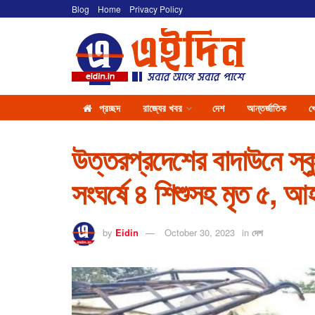
Blog
Home
Privacy Policy
প্রচ্ছদ
রাজ্যের খবর
দেশ
আন্তর্জাতিক
খ
উত্তরপ্রদেশের বাদাউনে স্কু
সংঘর্ষে ৪ শিশুসহ মৃত ৫, 
by
Eidin
October 30, 2023
in
দেশ