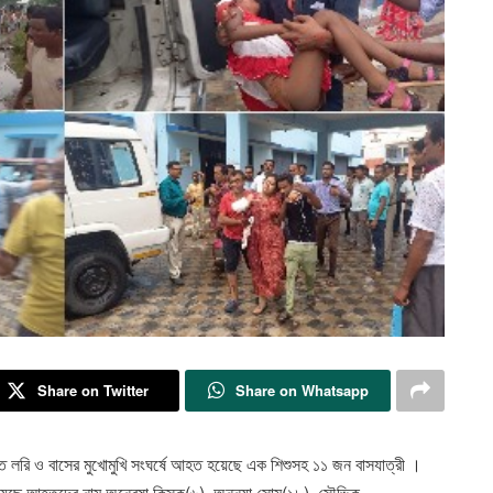
Share on Twitter
Share on Whatsapp
ারিতে লরি ও বাসের মুখোমুখি সংঘর্ষে আহত হয়েছে এক শিশুসহ ১১ জন বাসযাত্রী ।
নিয়েছে আহতদের নাম,অন্বেষা কিস্কু(৬), অনন্যা সোম(১৮), সৌভিক