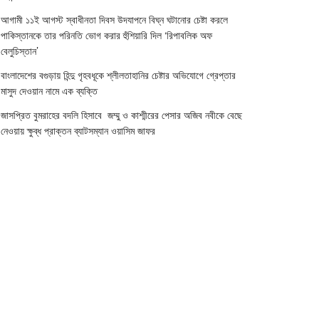
আগামী ১১ই আগস্ট স্বাধীনতা দিবস উদযাপনে বিঘ্ন ঘটানোর চেষ্টা করলে
পাকিস্তানকে তার পরিনতি ভোগ করার হুঁশিয়ারি দিল ‘রিপাবলিক অফ
বেলুচিস্তান’
বাংলাদেশের বগুড়ায় হিন্দু গৃহবধূকে শ্লীলতাহানির চেষ্টার অভিযোগে গ্রেপ্তার
মাসুদ দেওয়ান নামে এক ব্যক্তি
জাসপ্রিত বুমরাহের বদলি হিসাবে জম্মু ও কাশ্মীরের পেসার অজিব নবীকে বেছে
নেওয়ায় ক্ষুব্ধ প্রাক্তন ব্যাটসম্যান ওয়াসিম জাফর