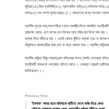
ভুঁইয়া(২৪),বিভা চ্যাটার্জি(৪০), প্রসেনজিৎ হাট(৩৫),অনিমেষ পাল(২
পাল(৪৯) এবং তাপস কুমার রায়(৫০) । আহতদের মধ্যে অনন্যা সোমের 
স্থানীয় সূত্রে খবর,সাতগেছিয়া থেকে মেমারীর দিকে আসছিল যাত্রীব
দুর্ঘডাঙ্গা মোড়ে এলে বাসের ডান দিকের সঙ্গে লরির বাম দিকে ঘষা খায় । 
ধাক্কা দিয়ে দাঁড়িয়ে যায় । এতটা জোরে খুঁটিতে ধাক্কা দেয় যে বাস
ঝাঁকুনিতে বাসযাত্রীরা মাথা,হাত বা পায়ে আঘাত পায় । স্থানীয় বাসি
স্থানীয় বাসিন্দা মিঠুন সরকার,রাস মল্লিকরা বলেন,’বাসটা বেপরোয়া 
যাত্রীবাহী বাসগুলো বেপরোয়া গতিতে আসে । যেকারণে প্রায়ই দুর্ঘটনার পরি
জানিয়েছেন ।।
Previous Post
‘ইনসাফ’ সভার নামে মহিলাকে মাটিতে ফেলে কঞ্চি দিয়ে বেদম
পেটালো চোপড়ার তৃণমূল নেতা, মধ্যযুগীয় বর্বরতা দাঁড়িয়ে দেখল