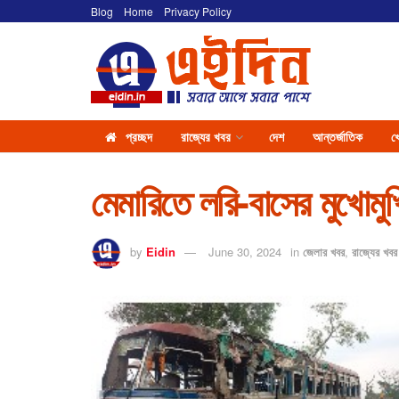
Blog
Home
Privacy Policy
প্রচ্ছদ
রাজ্যের খবর
দেশ
আন্তর্জাতিক
খ
মেমারিতে লরি-বাসের মুখোমু
by
Eidin
June 30, 2024
in
জেলার খবর
,
রাজ্যের খবর