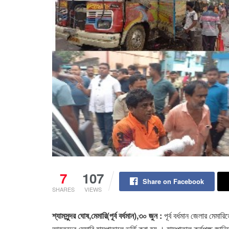
7
107
Share on Facebook
SHARES
VIEWS
শ্যামসুন্দর ঘোষ,মেমারি(পূর্ব বর্ধমান),৩০ জুন :
পূর্ব বর্ধমান জেলার মেম
আহতদের মেমারি হাসপাতালে ভর্তি করা হয় । হাসপাতাল কর্তৃপক্ষ জা