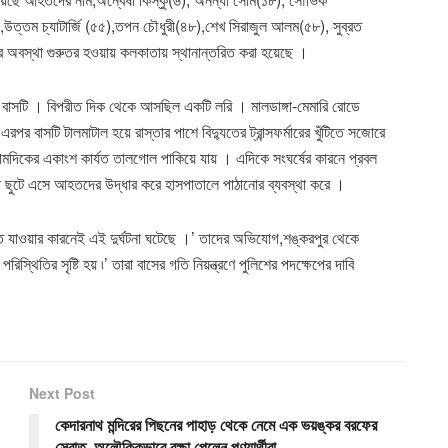
১),উত্তম চ্যাটার্জি (৫৫),তপন চৌধুরী(৪৮),শেখ সিরাজুল আলম(৫৮), সুব্রত
অবস্থা গুরুতর হওয়ায় কলকাতায় স্থানান্তরিত করা হয়েছে ।
াহী বাসটি । বিপরীত দিক থেকে আসছিল একটি লরি । মালডাঙ্গা-মেমারি রোডে
এরপর বাসটি টালমাটাল হয়ে রাস্তার পাশে বিদ্যুতের ট্রান্সফর্মারের খুঁটিতে সজোরে
ের বামদিকের একাংশ কার্যত তালগোল পাকিয়ে যায় । এদিকে সংঘর্ষের কারনে প্রবল
ন্দারা ছুটে এসে আহতদের উদ্ধার করে হাসপাতালে পাঠানোর ব্যবস্থা করে ।
গতিতে যাওয়ার কারনেই এই দুর্ঘটনা ঘটেছে ।’ তাদের অভিযোগ,শঙ্করপুর থেকে
স্থিতির সৃষ্টি হয় ৷’ তারা বাসের গতি নিয়ন্ত্রণে পুলিশের পদক্ষেপের দাবি
Next Post
কেদারনাথ মন্দিরের পিছনের পাহাড় থেকে নেমে এক ভয়ঙ্কর বরফের
স্রোত, অলৌকিকভাবে রক্ষা পেলেন পূণ্যার্থীরা