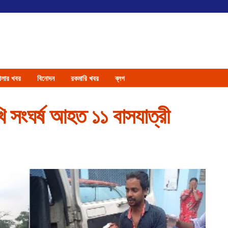
েলার খবর
বিনোদন
রকমারি খবর
ব্লগ
খি সংঘর্ষ আহত ১১ বাসযাত্রী