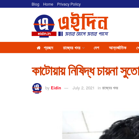
Blog
Home
Privacy Policy
প্রচ্ছদ
রাজ্যের খবর
দেশ
আন্তর্জাতিক
খ
কাটোয়ায় নিষিদ্ধ চায়না সু
by
Eidin
July 2, 2021
in
রাজ্যের খবর