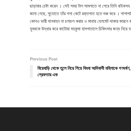
ছাড়াবার চেষ্টা করেন । সেই সময় টাল সামলাতে না পেরে তিনি বাইক
জানা গেছে, সুতোতে তাঁর গলা কেটে রক্তপাত হতে শুরু করে । পাশাপ
কোনও ভারী যানবাহন না চলাচল করায় ও মাথায় হেলমেট থাকার কারনে বড়সড় 
যুবককে উদ্ধার করে কাটোয়া মহকুমা হাসপাতালে চিকিৎসার জন্য নিয়ে
Previous Post
বিয়েবাড়ি থেকে তুলে নিয়ে গিয়ে বিধবা আদিবাসী মহিলাকে গণধর্ষণ,
গ্রেফতার এক