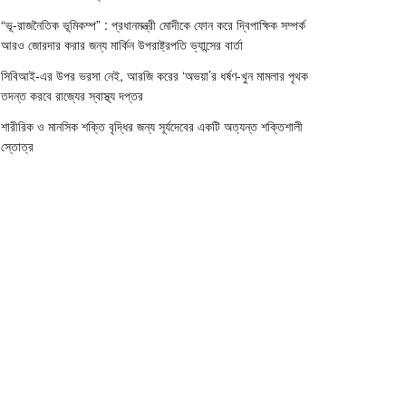
“ভূ-রাজনৈতিক ভূমিকম্প” : প্রধানমন্ত্রী মোদীকে ফোন করে দ্বিপাক্ষিক সম্পর্ক
আরও জোরদার করার জন্য মার্কিন উপরাষ্ট্রপতি ভ্যান্সের বার্তা
সিবিআই-এর উপর ভরসা নেই, আরজি করের ‘অভয়া’র ধর্ষণ-খুন মামলার পৃথক
তদন্ত করবে রাজ্যের স্বাস্থ্য দপ্তর
শারীরিক ও মানসিক শক্তি বৃদ্ধির জন্য সূর্যদেবের একটি অত্যন্ত শক্তিশালী
স্তোত্র