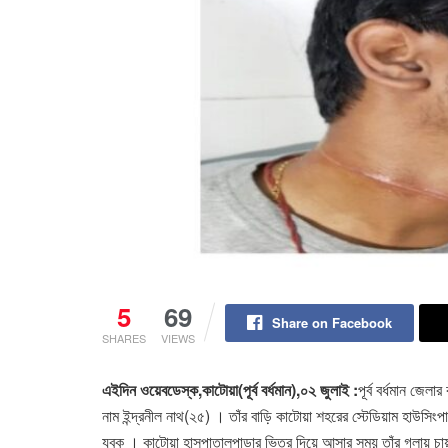
5
69
Share on Facebook
SHARES
VIEWS
এইদিন ওয়েবডেস্ক,কাটোয়া(পূর্ব বর্ধমান),০২ জুলাই :
পূর্ব বর্ধমান জে
নাম ইন্দ্রনীল নাথ(২৫) । তাঁর বাড়ি কাটোয়া শহরের স্টেডিয়াম হাউস
যুবক । কাটোয়া হাসপাতালপাড়ার ভিতর দিয়ে আসার সময় তাঁর গলায় চায়