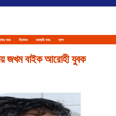
েলার খবর
বিনোদন
রকমারি খবর
ব্লগ
তোয় জখম বাইক আরোহী যুবক