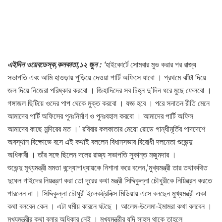
এইদিন ওয়েবডেস্ক,কলকাতা,১২ জুন : ‘
হাইকোর্টে সোমবার মুভ করার পর রাজ্য
সভাপতি এবং আমি হাওড়ায় পুড়িয়ে দেওয়া পার্টি অফিসে যাবো । প্রথমে ঝাঁটা দিয়ে
জল দিয়ে নিজেরা পরিষ্কার করবো । জিহাদিদের সব চিহ্ন দু’দিন ধরে মুছে ফেলবো ।
গঙ্গাজল ছিটিয়ে ওদের পাপ থেকে মুক্ত করবো । যজ্ঞ হবে । পরে সনাতন রীতি মেনে
আমাদের পার্টি অফিসের পুনঃনির্মাণ ও পুনঃবহাল করবো । আমাদের পার্টি অফিস
আমাদের কাছে মন্দিরের মত ।’ রবিবার কলকাতার মেয়ো রোডে গান্ধীমূর্তির পাদদেশে
অবস্থান বিক্ষোভে বসে এই কথাই বললেন বিধানসভার বিরোধী দলনেতা শুভেন্দু
অধিকারী । তাঁর সঙ্গে ছিলেন দলের রাজ্য সভাপতি সুকান্ত মজুমদার ।
শুভেন্দু মুখ্যমন্ত্রী মমতা বন্দ্যোপাধ্যায়কে নিশানা করে বলেন,’মুখ্যমন্ত্রী তার তথাকথিত
দুধেল গাইদের নিয়ন্ত্রণ করা তো দূরের কথা মন্ত্রী সিদ্দিকুল্লা চৌধুরীকে নিয়িন্ত্রন করতে
পারলেন না । সিদ্দিকুল্লা চৌধুরী ইলেকট্রনিক্স মিডিয়ায় এসে বলছেন মুখ্যমন্ত্রী একা
কথা বলবেন কেন । এটা ধর্মীয় কারনে ঘটছে । আলেম-উলেমা-ইমামরা কথা বলবেন ।
মুখ্যমন্ত্রীর কথা বলার অধিকার নেই । মুখ্যমন্ত্রীর যদি সাহস থাকে তাহলে