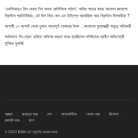
‘এফসিআরএ বিল ফেরত নিন অথবা জেপিসিকে পাঠান’: অমিত শাহের কাছে আবেদন জানালো
খ্রিস্টান প্রতিনিধিরা, এই বিল নিয়ে কেন এত উদ্বিগ্ন আমেরিকা আর খ্রিস্টান মিশনারীরা ?
আগামী ১৭ আগস্ট থেকে ঢুকবে অন্নপূর্ণা যোজনার টাকা : জানালেন মুখ্যমন্ত্রী শুভেন্দু অধিকারী
অর্থাভাবে ‘সি-গ্রেড’ ছবিতে অভিনয় করতে বাধ্য হয়েছিলেন বলিউডের প্রবীণ অভিনেত্রী
সুস্মিতা মুখার্জি
প্রচ্ছদ
রাজ্যের খবর
দেশ
আন্তর্জাতিক
খেলার খবর
বিনোদন
রকমারি খবর
ব্লগ
© 2023
Eidin
all rights reserved.