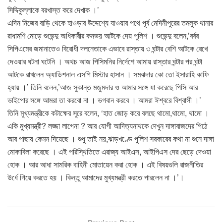
সিদ্দিকুল্লাকে বরখাস্ত করে দেখাক ।’
এদিন নিজের বাড়ি থেকে হাওড়ার উদ্দেশ্যে যাওয়ার পথে পূর্ব মেদিনীপুরের তমলুক থানার
রাধামণি মোড়ে শুভেন্দু অধিকারীর কনভয় আটকে দেয় পুলিশ । শুভেন্দু বলেন,’বর্বর
সিপিএমের জমানাতেও বিরোধী দলনেতাকে এভাবে রাস্তায় ৩ ঘন্টার বেশি আটকে রেখে
দেওয়ার ঘটনা ঘটেনি । অথচ আজ পিসিমনির নির্দেশে আমায় রাস্তার ঘন্টার পর ঘন্টা
আটকে রাখলেন অ্যাডিশনাল এসপি মিস্টার হাসান । সমঝদার কো তো ইসারাহি কাফি
হ্যায় ।’ তিনি বলেন,’আজ সুকান্ত মজুমদার ও আমার সঙ্গে যা করেছে পিসি আর
ভাইপোর সঙ্গে আমরা তা করবো না । ভগবান করবে । আমরা ঈশ্বরে বিশ্বাসী ।’
তিনি মুখ্যমন্ত্রীকে কটাক্ষের সুরে বলেন, ‘হাত জোড় করে বলছে থামো,থামো, থামো ।
একি মুখ্যমন্ত্রী? লজ্জা লাগেনা ? আর যোগী আদিত্যনাথকে দেখুন দাঙ্গাবাজদের পিঠে
আর পাছায় কেমন দিয়েছে । শুধু তাই নয়,ঝাড়খণ্ডে পুলিশ সরকারের কথা না শুনে দাঙ্গা
মোকাবিলা করেছে । এই পরিস্থিতিতে এরাজ্য আইএস, আইপিএস দের ছেড়ে দেওয়া
হোক । আর আধা সামরিক বাহিনী মোতায়েন করা হোক । এই বিষয়গুলি রাজনীতির
উর্ধে গিয়ে করতে হয় । কিন্তু আমাদের মুখ্যমন্ত্রী করতে পারলেন না ।’।