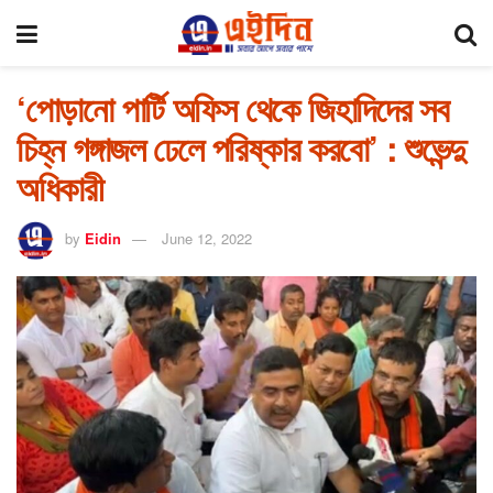
‘পোড়ানো পার্টি অফিস থেকে জিহাদিদের সব
চিহ্ন গঙ্গাজল ঢেলে পরিষ্কার করবো’ : শুভেন্দু
অধিকারী
by
Eidin
June 12, 2022