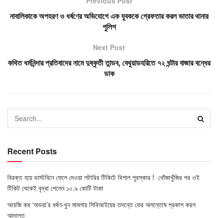
Previous Post
নাবালিকাকে অপহরণ ও ধর্ষণের অভিযোগে এক যুবককে গ্রেফতার করল ভাতার থানার
পুলিশ
Next Post
কথিত ধর্মনিন্দার প্রতিবাদের নামে দুষ্কৃতী তান্ডব, বেথুয়াডহরিতে ৭২ ঘন্টার বাজার বন্ধের
ডাক
Recent Posts
বিরক্ত হয়ে ডাস্টবিনে ফেলে দেওয়া লটারির টিকিটে বিশাল পুরস্কার ! খোঁজাখুঁজির পর ওই
টিকিট থেকেই বৃদ্ধা পেলেন ১০.৯ কোটি টাকা
আরজি কর ‘অভয়া’র ধর্ষণ-খুন মামলায় সিবিআইয়ের তদন্তে ফের অসন্তোষ প্রকাশ করল
আদালত