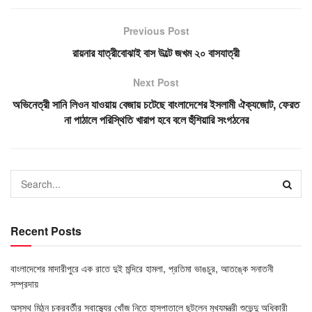
Previous Post
রায়নার যাত্রীবোঝাই বাস উল্টে জখম ২০ বাসযাত্রী
Next Post
অভিনেত্রী সানি লিওন যাওয়ায় বেজায় চটেছে বাংলাদেশের ইসলামী ঐক্যজোট, ফেরত
না পাঠালে পরিস্থিতি খারাপ হবে বলে হুঁশিয়ারি সংগঠনের
Recent Posts
বাংলাদেশের মাদারীপুরে এক রাতে দুই মন্দিরে হামলা, প্রতিমা ভাঙচুর, আতঙ্কে সনাতনী
সম্প্রদায়
অসুস্থ মিঠুন চক্রবর্তীর স্বাস্থ্যের খোঁজ নিতে হাসপাতালে ছুটলেন মুখ্যমন্ত্রী শুভেন্দু অধিকারী