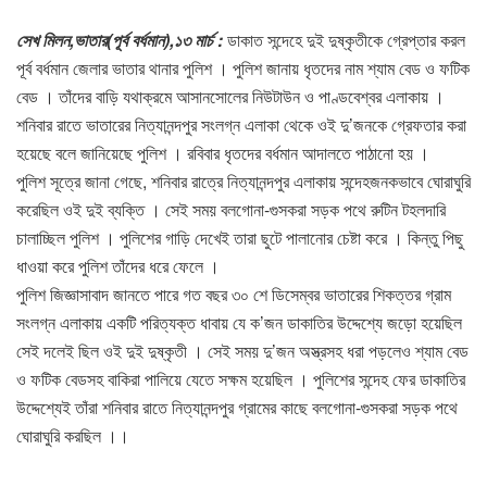
সেখ মিলন,ভাতার(পূর্ব বর্ধমান),১৩ মার্চ :
ডাকাত সন্দেহে দুই দুষ্কৃতীকে গ্রেপ্তার করল
পূর্ব বর্ধমান জেলার ভাতার থানার পুলিশ । পুলিশ জানায় ধৃতদের নাম শ্যাম বেড ও ফটিক
বেড । তাঁদের বাড়ি যথাক্রমে আসানসোলের নিউটাউন ও পাণ্ডবেশ্বর এলাকায় ।
শনিবার রাতে ভাতারের নিত্যানন্দপুর সংলগ্ন এলাকা থেকে ওই দু’জনকে গ্রেফতার করা
হয়েছে বলে জানিয়েছে পুলিশ । রবিবার ধৃতদের বর্ধমান আদালতে পাঠানো হয় ।
পুলিশ সূত্রে জানা গেছে, শনিবার রাত্রে নিত্যানন্দপুর এলাকায় সন্দেহজনকভাবে ঘোরাঘুরি
করেছিল ওই দুই ব্যক্তি । সেই সময় বলগোনা-গুসকরা সড়ক পথে রুটিন টহলদারি
চালাচ্ছিল পুলিশ । পুলিশের গাড়ি দেখেই তারা ছুটে পালানোর চেষ্টা করে । কিন্তু পিছু
ধাওয়া করে পুলিশ তাঁদের ধরে ফেলে ।
পুলিশ জিজ্ঞাসাবাদ জানতে পারে গত বছর ৩০ শে ডিসেম্বর ভাতারের শিকত্তর গ্রাম
সংলগ্ন এলাকায় একটি পরিত্যক্ত ধাবায় যে ক’জন ডাকাতির উদ্দেশ্যে জড়ো হয়েছিল
সেই দলেই ছিল ওই দুই দুষ্কৃতী । সেই সময় দু’জন অস্ত্রসহ ধরা পড়লেও শ্যাম বেড
ও ফটিক বেডসহ বাকিরা পালিয়ে যেতে সক্ষম হয়েছিল । পুলিশের সন্দেহ ফের ডাকাতির
উদ্দেশ্যেই তাঁরা শনিবার রাতে নিত্যানন্দপুর গ্রামের কাছে বলগোনা-গুসকরা সড়ক পথে
ঘোরাঘুরি করছিল ।।