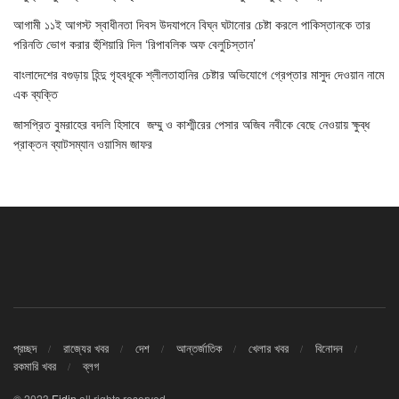
আগামী ১১ই আগস্ট স্বাধীনতা দিবস উদযাপনে বিঘ্ন ঘটানোর চেষ্টা করলে পাকিস্তানকে তার
পরিনতি ভোগ করার হুঁশিয়ারি দিল ‘রিপাবলিক অফ বেলুচিস্তান’
বাংলাদেশের বগুড়ায় হিন্দু গৃহবধূকে শ্লীলতাহানির চেষ্টার অভিযোগে গ্রেপ্তার মাসুদ দেওয়ান নামে
এক ব্যক্তি
জাসপ্রিত বুমরাহের বদলি হিসাবে জম্মু ও কাশ্মীরের পেসার অজিব নবীকে বেছে নেওয়ায় ক্ষুব্ধ
প্রাক্তন ব্যাটসম্যান ওয়াসিম জাফর
প্রচ্ছদ
রাজ্যের খবর
দেশ
আন্তর্জাতিক
খেলার খবর
বিনোদন
রকমারি খবর
ব্লগ
© 2023
Eidin
all rights reserved.