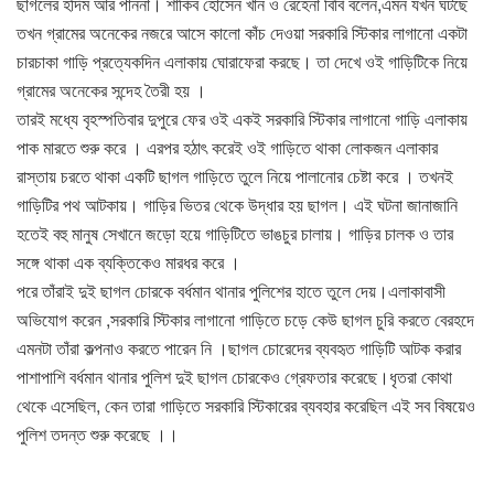
ছাগলের হদিম আর পাননা। শাকিব হোসেন খান ও রেহেনা বিবি বলেন,এমন যখন ঘটছে
তখন গ্রামের অনেকের নজরে আসে কালো কাঁচ দেওয়া সরকারি স্টিকার লাগানো একটা
চারচাকা গাড়ি প্রত্যেকদিন এলাকায় ঘোরাফেরা করছে। তা দেখে ওই গাড়িটিকে নিয়ে
গ্রামের অনেকের সন্দেহ তৈরী হয় ।
তারই মধ্যে বৃহস্পতিবার দুপুরে ফের ওই একই সরকারি স্টিকার লাগানো গাড়ি এলাকায়
পাক মারতে শুরু করে । এরপর হঠাৎ করেই ওই গাড়িতে থাকা লোকজন এলাকার
রাস্তায় চরতে থাকা একটি ছাগল গাড়িতে তুলে নিয়ে পালানোর চেষ্টা করে । তখনই
গাড়িটির পথ আটকায়। গাড়ির ভিতর থেকে উদ্ধার হয় ছাগল। এই ঘটনা জানাজানি
হতেই বহু মানুষ সেখানে জড়ো হয়ে গাড়িটিতে ভাঙচুর চালায়। গাড়ির চালক ও তার
সঙ্গে থাকা এক ব্যক্তিকেও মারধর করে ।
পরে তাঁরাই দুই ছাগল চোরকে বর্ধমান থানার পুলিশের হাতে তুলে দেয়।এলাকাবাসী
অভিযোগ করেন ,সরকারি স্টিকার লাগানো গাড়িতে চড়ে কেউ ছাগল চুরি করতে বেরহদে
এমনটা তাঁরা কল্পনাও করতে পারেন নি ।ছাগল চোরেদের ব্যবহৃত গাড়িটি আটক করার
পাশাপাশি বর্ধমান থানার পুলিশ দুই ছাগল চোরকেও গ্রেফতার করেছে।ধৃতরা কোথা
থেকে এসেছিল, কেন তারা গাড়িতে সরকারি স্টিকারের ব্যবহার করেছিল এই সব বিষয়েও
পুলিশ তদন্ত শুরু করেছে ।।