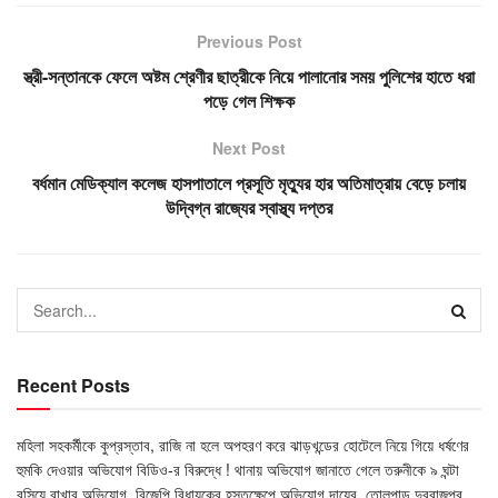
Previous Post
স্ত্রী-সন্তানকে ফেলে অষ্টম শ্রেণীর ছাত্রীকে নিয়ে পালানোর সময় পুলিশের হাতে ধরা
পড়ে গেল শিক্ষক
Next Post
বর্ধমান মেডিক্যাল কলেজ হাসপাতালে প্রসূতি মৃত্যুর হার অতিমাত্রায় বেড়ে চলায়
উদ্বিগ্ন রাজ্যের স্বাস্থ্য দপ্তর
Recent Posts
মহিলা সহকর্মীকে কুপ্রস্তাব, রাজি না হলে অপহরণ করে ঝাড়খন্ডের হোটেলে নিয়ে গিয়ে ধর্ষণের
হুমকি দেওয়ার অভিযোগ বিডিও-র বিরুদ্ধে ! থানায় অভিযোগ জানাতে গেলে তরুনীকে ৯ ঘন্টা
বসিয়ে রাখার অভিযোগ, বিজেপি বিধায়কের হস্তক্ষেপে অভিযোগ দায়ের, তোলপাড় দুবরাজপুর