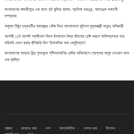
বাংলাদেশের মাদারীপুরে এক রাতে দুই মন্দিরে হামলা, প্রতিমা ভাঙচুর, আতঙ্কে সনাতনী
সম্প্রদায়
অসুস্থ মিঠুন চক্রবর্তীর স্বাস্থ্যের খোঁজ নিতে হাসপাতালে ছুটলেন মুখ্যমন্ত্রী শুভেন্দু অধিকারী
আগামী ১১ই আগস্ট স্বাধীনতা দিবস উদযাপনে বিঘ্ন ঘটানোর চেষ্টা করলে পাকিস্তানকে তার
পরিনতি ভোগ করার হুঁশিয়ারি দিল ‘রিপাবলিক অফ বেলুচিস্তান’
বাংলাদেশের বগুড়ায় হিন্দু গৃহবধূকে শ্লীলতাহানির চেষ্টার অভিযোগে গ্রেপ্তার মাসুদ দেওয়ান নামে
এক ব্যক্তি
প্রচ্ছদ
রাজ্যের খবর
দেশ
আন্তর্জাতিক
খেলার খবর
বিনোদন
রকমারি খবর
ব্লগ