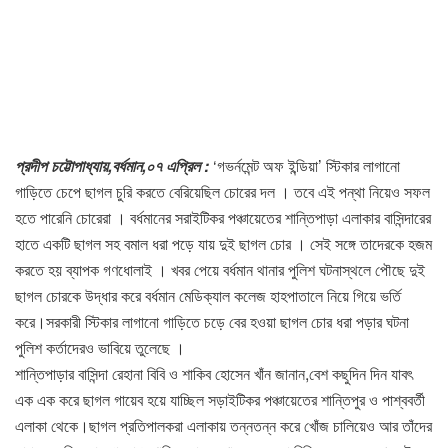
প্রদীপ চট্টোপাধ্যায়,বর্ধমান,০৭ এপ্রিল :
‘গভর্নমেন্ট অফ ইন্ডিয়া’ স্টিকার লাগানো
গাড়িতে চেপে ছাগল চুরি করতে বেরিয়েছিল চোরের দল । তবে এই পন্থা নিয়েও সফল
হতে পারেনি চোরেরা । বর্ধমানের সরাইটিকর পঞ্চায়েতের শান্তিপাড়া এলাকার বাসিন্দারের
হাতে একটি ছাগল সহ বমাল ধরা পড়ে যায় দুই ছাগল চোর । সেই সঙ্গে তাদেরকে হজম
করতে হয় ব্যাপক গণধোলাই । খবর পেয়ে বর্ধমান থানার পুলিশ ঘটনাস্থলে পৌছে দুই
ছাগল চোরকে উদ্ধার করে বর্ধমান মেডিক্যাল কলেজ হাহপাতালে নিয়ে গিয়ে ভর্তি
করে।সরকারী স্টিকার লাগানো গাড়িতে চড়ে বের হওয়া ছাগল চোর ধরা পড়ার ঘটনা
পুলিশ কর্তাদেরও ভাবিয়ে তুলেছে ।
শান্তিপাড়ার বাসিন্দা রেহানা বিবি ও শাকিব হোসেন খাঁন জানান,বেশ কছুদিন দিন যাবৎ
এক এক করে ছাগল গায়েব হয়ে যাচ্ছিল সড়াইটিকর পঞ্চায়েতের শান্তিপুর ও পাশ্ববর্তী
এলাকা থেকে।ছাগল প্রতিপালকরা এলাকায় তন্নতন্ন করে খোঁজ চালিয়েও আর তাঁদের