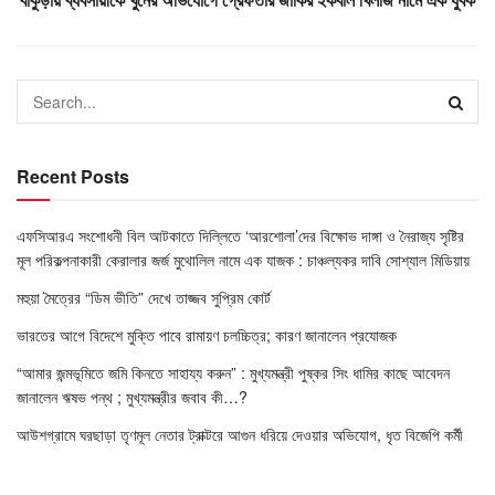
Recent Posts
এফসিআরএ সংশোধনী বিল আটকাতে দিল্লিতে ‘আরশোলা’দের বিক্ষোভ দাঙ্গা ও নৈরাজ্য সৃষ্টির
মূল পরিকল্পনাকারী কেরালার জর্জ মুথোলিল নামে এক যাজক : চাঞ্চল্যকর দাবি সোশ্যাল মিডিয়ায়
মহুয়া মৈত্রের “ডিম ভীতি” দেখে তাজ্জব সুপ্রিম কোর্ট
ভারতের আগে বিদেশে মুক্তি পাবে রামায়ণ চলচ্চিত্র; কারণ জানালেন প্রযোজক
“আমার জন্মভূমিতে জমি কিনতে সাহায্য করুন” : মুখ্যমন্ত্রী পুষ্কর সিং ধামির কাছে আবেদন
জানালেন ঋষভ পন্থ ; মুখ্যমন্ত্রীর জবাব কী…?
আউশগ্রামে ঘরছাড়া তৃণমূল নেতার ট্রাক্টরে আগুন ধরিয়ে দেওয়ার অভিযোগ, ধৃত বিজেপি কর্মী