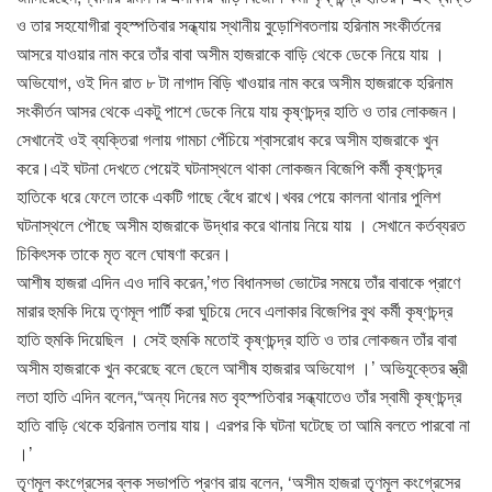
ও তার সহযোগীরা বৃহস্পতিবার সন্ধ্যায় স্থানীয় বুড়োশিবতলায় হরিনাম সংকীর্তনের
আসরে যাওয়ার নাম করে তাঁর বাবা অসীম হাজরাকে বাড়ি থেকে ডেকে নিয়ে যায় ।
অভিযোগ, ওই দিন রাত ৮ টা নাগাদ বিড়ি খাওয়ার নাম করে অসীম হাজরাকে হরিনাম
সংকীর্তন আসর থেকে একটু পাশে ডেকে নিয়ে যায় কৃষ্ণচন্দ্র হাতি ও তার লোকজন।
সেখানেই ওই ব্যক্তিরা গলায় গামচা পেঁচিয়ে শ্বাসরোধ করে অসীম হাজরাকে খুন
করে।এই ঘটনা দেখতে পেয়েই ঘটনাস্থলে থাকা লোকজন বিজেপি কর্মী কৃষ্ণচন্দ্র
হাতিকে ধরে ফেলে তাকে একটি গাছে বেঁধে রাখে।খবর পেয়ে কালনা থানার পুলিশ
ঘটনাস্থলে পৌছে অসীম হাজরাকে উদ্ধার করে থানায় নিয়ে যায় । সেখানে কর্তব্যরত
চিকিৎসক তাকে মৃত বলে ঘোষণা করেন।
আশীষ হাজরা এদিন এও দাবি করেন,’গত বিধানসভা ভোটের সময়ে তাঁর বাবাকে প্রাণে
মারার হুমকি দিয়ে তৃণমূল পার্টি করা ঘুচিয়ে দেবে এলাকার বিজেপির বুথ কর্মী কৃষ্ণচন্দ্র
হাতি হুমকি দিয়েছিল । সেই হুমকি মতোই কৃষ্ণচন্দ্র হাতি ও তার লোকজন তাঁর বাবা
অসীম হাজরাকে খুন করেছে বলে ছেলে আশীষ হাজরার অভিযোগ ।’ অভিযুক্তের স্ত্রী
লতা হাতি এদিন বলেন,“অন্য দিনের মত বৃহস্পতিবার সন্ধ্যাতেও তাঁর স্বামী কৃষ্ণচন্দ্র
হাতি বাড়ি থেকে হরিনাম তলায় যায়। এরপর কি ঘটনা ঘটেছে তা আমি বলতে পারবো না
।’
তৃণমূল কংগ্রেসের ব্লক সভাপতি প্রণব রায় বলেন, ‘অসীম হাজরা তৃণমূল কংগ্রেসের