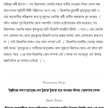
সক্রিয় কর্মী ছিলেন। গত বিধানসভা ভোটের সময়ে অসীম দেওয়াল লিখন থেকে শুরু
করে দলের প্রতিটি মিটিং মিছিলেও অংশ নেয় । বিজেপির বুথকর্মী কৃষ্ণচন্দ্র হাতি ও
তার সহযোগীরা পরিকল্পনা করে তৃণমূলের একনিষ্ঠ কর্মী অসীম হাজরাকে খুন করেছে ।’
যদিও বর্ধমান পূর্ব বিজেপির জেলা সভাপতি গোপাল চট্টোপাধ্যায় দাবি করেছেন,’গত
বিধানসভা ভোটের সময়ে কৃষ্ণচন্দ্র হাতি বিজেপি করেছিল ঠিকই । তবে ২ মের ভোটের
ফল ঘোষনার পর থেকে কৃষ্ণচন্দ্র বিজেপি দলের কারুর সঙ্গেই কোন যোগাযোগ রাখতেন
না । তাই বিজেপির সঙ্গেও তার কোন সম্পর্ক নেই ।’ বিজেপির স্থানীয় নেতারা আবার
দাবি করেন ’কৃষ্ণচন্দ্র ও অসীমের মধ্যেকার কোন পুরানো বিবাদের জেরে এই ঘটনা ঘটে
থাকতে পারে ।এর সঙ্গে বিজেপির কোন সম্পর্ক নেই।শাসক দল অহেতুক এই ঘটনায়
রাজনৈতিক রং লাগাতে চাইছে ।’।
Previous Post
ট্রাক্টরের ফালে ছাত্রের দেহ টুকরো টুকরো হয়ে যাওয়ার ঘটনায় গ্রেফতার চালক
Next Post
বাঁকুড়ায় ব্যবসায়ীকে খুনের অভিযোগে গ্রেফতার জাকির ইকবাল খিলজি নামে এক যুবক