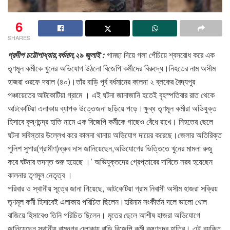
6
SHARES
প্রদীপ চট্টোপাধ্যায়,বর্ধমান,২৯ জুলাই :
গামছা দিয়ে গলা পেঁচিয়ে শ্বসরোধ করে এক
তৃণমূল কর্মীকে খুনের অভিযোগ উঠলো বিজেপি কর্মীদের বিরুদ্ধে।নিহতের নাম অসীম
হাজরা ওরফে দয়াল (৪০)।তাঁর বাড়ি পূর্ব বর্ধমানের কালনা ২ ব্লকের বৈদ্যপুর
পঞ্চায়েতের আটকোটিয়া গ্রামে । এই ঘটনা জানাজানি হতেই বৃহস্পতিবার রাত থেকে
আটকোটিয়া এলাকায় ব্যাপক উত্তেজনা ছড়িয়ে পড়ে।ক্ষুব্ধ তৃণমূল কর্মীরা অভিযুক্ত
হিসাবে কৃষ্ণচন্দ্র হাতি নামে এক বিজেপি কর্মীকে গাছেও বেঁধে রাখে। নিহতের ছেলে
ঘটনা সবিস্তার উল্লেখ করে কালনা থানায় অভিযোগ দায়ের করেছে।জেলার অতিরিক্ত
পুলিশ সুপার(গ্রামীণ)ধ্রুব দাস জানিয়েছেন,অভিযোগের ভিত্তিতে খুনের মামলা রুজু
করে ঘটনার তদন্ত শুরু হয়েছে ।’ অভিযুক্তদের গ্রেপ্তারের দাবিতে সরব হয়েছেন
কালনার তৃণমূল নেতৃত্ব ।
পরিবার ও স্থানীয় সূত্রে জানা গিয়েছে, আটকেটিয়া গ্রাম নিবাসী অসীম হাজরা সক্রিয়
তৃণমূল কর্মী হিসাবেই এলাকায় পরিচিত ছিলেন।হরিনাম সংকীর্তন দলে ভালো খোল
বাজিয়ে হিসাবেও তিনি পরিচিত ছিলেন। মৃতের ছেলে আশীষ হাজরা অভিযোগে
জানিয়েছেন,স্থানীয় রামনগর এলাকায় বাড়ি বিজেপি কর্মী কৃষ্ণচন্দ্র হাতির। এই ব্যক্তি