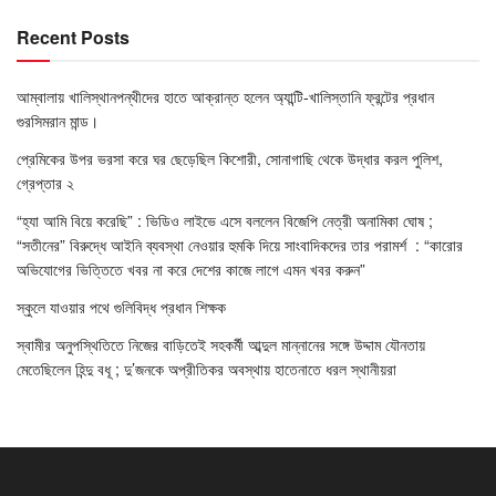
Recent Posts
আম্বালায় খালিস্থানপন্থীদের হাতে আক্রান্ত হলেন অ্যান্টি-খালিস্তানি ফ্রন্টের প্রধান
গুরসিমরান মান্ড।
প্রেমিকের উপর ভরসা করে ঘর ছেড়েছিল কিশোরী, সোনাগাছি থেকে উদ্ধার করল পুলিশ,
গ্রেপ্তার ২
“হ্যা আমি বিয়ে করেছি” : ভিডিও লাইভে এসে বললেন বিজেপি নেত্রী অনামিকা ঘোষ ;
“সতীনের” বিরুদ্ধে আইনি ব্যবস্থা নেওয়ার হুমকি দিয়ে সাংবাদিকদের তার পরামর্শ : “কারোর
অভিযোগের ভিত্তিতে খবর না করে দেশের কাজে লাগে এমন খবর করুন”
স্কুলে যাওয়ার পথে গুলিবিদ্ধ প্রধান শিক্ষক
স্বামীর অনুপস্থিতিতে নিজের বাড়িতেই সহকর্মী আব্দুল মান্নানের সঙ্গে উদ্দাম যৌনতায়
মেতেছিলেন হিন্দু বধূ ; দু’জনকে অপ্রীতিকর অবস্থায় হাতেনাতে ধরল স্থানীয়রা