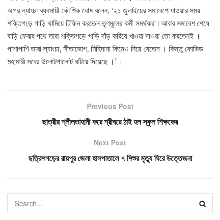
অপর ল্যাংচা ব্যবসায়ী কৌশিক ঘোষ বলেন, ‘২১ জুলাইয়ের সমাবেশে যাওয়ার সময়
শক্তিগড়ে গাড়ি থামিয়ে টিফিন করতেন তৃণমূলের কর্মী সমর্থকরা।আবার সমাবেশ শেষে
বাড়ি ফেরার পথে তারা শক্তিগড়ে গাড়ি দাঁড় করিয়ে খাওয়া দাওয়া তো করতেনই ।
পাশাপাশি তারা ল্যাংচা, সীতাভোগ, মিহিদানা কিনেও নিয়ে যেতেন । কিন্তু কোভিড
মহামারী সবের উলোটপালোট ঘটিয়ে দিয়েছে ।’।
Previous Post
ছাত্রীর শ্লীলতাহানী করে শ্রীঘরে ঠাই হল স্কুল শিক্ষকের
Next Post
ছত্রিশগড়ের রায়পুর জেলা হাসপাতালে ৭ শিশুর মৃত্যু ঘিরে উত্তেজনা