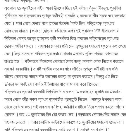
সভা করার সিদ্ধান্ত নেয় দল ।
এতকাল ২১ জুলাইয়ের শহীদ স্মরণ দীবসের দিনে দুই বর্ধমান,বাঁকুড়া,বীরভূম, পুরুলিয়া
মুর্শিদাবাদ সহ উত্তরবঙ্গের তৃণমূল কর্মীবাহী বাসগুলি ২ নম্বর জাতীয় সড়ক ধরে কলকাতা
যেত । সভা শেষে ফেরার পথে তাদের স্টপেজ ’মাস্ট ছিল’ শক্তিগড়ে ল্যাংচার
দোকানের সামনে ।ল্যাংচা ,ছাড়াও বর্ধমানের অপর দুই প্রসিদ্ধ মিষ্টি সীতাভোগ ও
মিহিদানা কেনার জন্যে তৃণমূলের কর্মী সমর্থকরা ভিড় করতেন শক্তিগড়ের ল্যাংচার
দোকান গুলির সামনে । ল্যাংচার দোকান গুলি যেন তৃণমূলের সমাবেশ স্থলের রুপ পেয়ে
যেত।ভিড় সামলাতে শক্তিগড়ের ল্যাংচা বাজার এলাকায় পুলিশ পর্যন্ত মোতায়েন
রাখতে হত । খরিদ্দারকে নিজেদের দোকানে টানার জন্য আলাদা লোক নিয়োগ করতেন
ল্যাংচা ব্যবসায়ীরা।তারাই জাতীয় সড়কের ধারে দাঁড়িয়ে তৃণমূল কর্মীবাহী বাস গুলি
তাঁদের দোকানের সামনে দাঁড় করানোর জন্যে আপ্যায়ন করতেন।কিন্তু এই নিয়ে
দু’বছর হল সবই যেন কার্যত ইতিহাসের পাতায় জায়গা করে নিয়েছে।
শক্তিগড়ের ল্যাংচা ব্যবসায়ী বিশ্বজিৎ দাস বলেন, ‘এতকাল ২১ জুলাইয়ের একমাস
আগে থেকে তাঁরা সকল ল্যাংচা ব্যবসায়ীরা প্রস্তুতি নিতেন ।সমস্ত উপকরণ আগে
থেকে রেডি থাকত।ওই একমাস কারিগর, কর্মচারি সবাইকে নিয়ে গমগম করতো তাঁদের
দোকান ।আর ২১ জুলাইয়ের দিন তো কথাই নেই ।বল্যাংচার দোকানগুলির সামনে যেন
মহাযজ্ঞ চলতো । এবার কোভিড ভাইরাসের কারণে ২১ জুলাইয়ের সমাবেশ হচ্ছে না ।
তাই শক্তিগড়ের ল্যাংচা ব্যবসায়ীদের সবাই হতাশ । সবারই মন খারাপ ।’