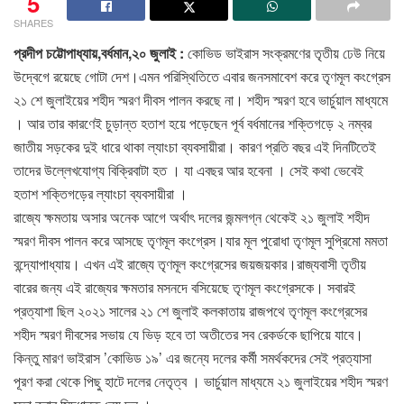
5
SHARES
প্রদীপ চট্টোপাধ্যায়,বর্ধমান,২০ জুলাই :
কোভিড ভাইরাস সংক্রমণের তৃতীয় ঢেউ নিয়ে
উদ্বেগে রয়েছে গোটা দেশ।এমন পরিস্থিতিতে এবার জনসমাবেশ করে তৃণমূল কংগ্রেস
২১ শে জুলাইয়ের শহীদ স্মরণ দীবস পালন করছে না। শহীদ স্মরণ হবে ভার্চুয়াল মাধ্যমে
। আর তার কারণেই চুড়ান্ত হতাশ হয়ে পড়েছেন পূর্ব বর্ধমানের শক্তিগড়ে ২ নম্বর
জাতীয় সড়কের দুই ধারে থাকা ল্যাংচা ব্যবসায়ীরা। কারণ প্রতি বছর এই দিনটিতেই
তাদের উল্লেখযোগ্য বিক্রিবাটা হত । যা এবছর আর হবেনা । সেই কথা ভেবেই
হতাশ শক্তিগড়ের ল্যাংচা ব্যবসায়ীরা ।
রাজ্যে ক্ষমতায় অসার অনেক আগে অর্থাৎ দলের জন্মলগ্ন থেকেই ২১ জুলাই শহীদ
স্মরণ দীবস পালন করে আসছে তৃণমূল কংগ্রেস।যার মূল পুরোধা তৃণমূল সুপ্রিমো মমতা
বন্দ্যোপাধ্যায়। এখন এই রাজ্যে তৃণমূল কংগ্রেসের জয়জয়কার।রাজ্যবাসী তৃতীয়
বারের জন্য এই রাজ্যের ক্ষমতার মসনদে বসিয়েছে তৃণমূল কংগ্রেসকে। সবারই
প্রত্যাশা ছিল ২০২১ সালের ২১ শে জুলাই কলকাতায় রাজপথে তৃণমূল কংগ্রেসের
শহীদ স্মরণ দীবসের সভায় যে ভিড় হবে তা অতীতের সব রেকর্ডকে ছাপিয়ে যাবে।
কিন্তু মারণ ভাইরাস ’কোভিড ১৯’ এর জন্যে দলের কর্মী সমর্থকদের সেই প্রত্যাসা
পূরণ করা থেকে পিছু হাটে দলের নেতৃত্ব । ভার্চুয়াল মাধ্যমে ২১ জুলাইয়ের শহীদ স্মরণ