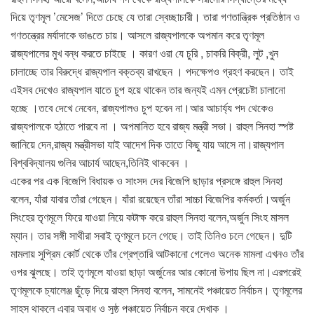
দিয়ে তৃণমূল ’মেসেজ’ দিতে চেছে যে তারা স্বেচ্ছাচারী। তারা গণতান্ত্রিক প্রতিষ্ঠান ও
গণতন্ত্রের মর্যাদাকে ভাঙতে চায়। আসলে রাজ্যপালকে অপমান করে তৃণমূল
রাজ্যপালের মুখ বন্ধ করতে চাইছে । কারণ ওরা যে চুরি , চাকরি বিক্রী, লুট ,খুন
চালাচ্ছে তার বিরুদ্ধে রাজ্যপাল বক্তব্য রাখছেন । পদক্ষেপও গ্রহণ করছেন। তাই
এইসব দেখেও রাজ্যপাল যাতে চুপ হয়ে থাকেন তার জন্যই এমন প্রেচেষ্টা চালানো
হচ্ছে ।তবে দেখে নেবেন, রাজ্যপালও চুপ হবেন না।আর আচার্য্য পদ থেকেও
রাজ্যপালকে হঠাতে পারবে না । অপমানিত হবে রাজ্য মন্ত্রী সভা। রাহুল সিনহা স্পষ্ট
জানিয়ে দেন,রাজ্য মন্ত্রীসভা যাই আদেশ দিক তাতে কিছু যায় আসে না।রাজ্যপাল
বিশ্ববিদ্যালয় গুলির আচার্য আছেন,তিনিই থাকবেন ।
একের পর এক বিজেপি বিধায়ক ও সাংসদ দের বিজেপি ছাড়ার প্রসঙ্গে রাহুল সিনহা
বলেন, যাঁরা যাবার তাঁরা গেছেন। যাঁরা রয়েছেন তাঁরা সাচ্চা বিজেপির কর্মকর্তা।অর্জুন
সিংহের তৃণমূলে ফিরে যাওয়া নিয়ে কটাক্ষ করে রাহুল সিনহা বলেন,অর্জুন সিংহ মাসল
ম্যান। তার সঙ্গী সাথীরা সবাই তৃণমূলে চলে গেছে। তাই তিনিও চলে গেছেন। দুটি
মামলায় সুপ্রিম কোর্ট থেকে তাঁর গ্রেপ্তারি আটকানো গেলেও অনেক মামলা এখনও তাঁর
ওপর ঝুলছে। তাই তৃণমূলে যাওয়া ছাড়া অর্জুনের আর কোনো উপায় ছিল না।এরপরেই
তৃণমূলকে চ্যালেঞ্জ ছুঁড়ে দিয়ে রাহুল সিনহা বলেন, সামনেই পঞ্চায়েত নির্বাচন। তৃণমূলের
সাহস থাকলে এবার অবাধ ও সুষ্ঠ পঞ্চায়েত নির্বাচন করে দেখাক ।