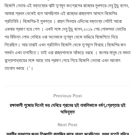
বিজেপি নেতার এই বক্তব্যের পাল্টা তৃণমূল কংগ্রেসের রাজ্যের মুখপত্র দেবু টুডু বলেন,
আমারা প্রথম থেকেই বলে আসছিলাম এই রাজ্যের রাজ্যপাল আসলে বিজেপির
প্রতিনিধি। বিজেপির-ই মুখপত্র । রাহুল সিনহার এদিনের বক্তব্যে সেটাই আরো
একবার প্রমাণ হয়ে গেল । একই সঙ্গে দেবু টুডু বলেন,২০১৯ শের লোকসভা ভোটের
পর বিভিন্ন লোভ দেখিয়ে ওরা অনেককে তৃণমূল থেকে ভাঙিয়ে বিজেপিতে নিয়ে
গিয়েছিল। আর তারাই এখন প্রতিদিন বিজেপি থেকে তৃণমূলে ফিরছে।বিজেপির জন
সমর্থন এখন তলানীতে। তাই ওরা রাজ্যপালকে আঁকড়ে ধরছে । বাংলার মানুষ যে মমতা
বন্দ্যোপাধ্যায়ের সঙ্গে আছে তার প্রমাণ পেয়ে গিয়ে বিজেপি নেতারা এখন আবোল
তাবোল বকছে ।’।
Previous Post
রক্ষাকালী পুজোর দিনেই ভয় দেখিয়ে গ্রামের দুই নাবালিকাকে ধর্ষণ,গ্রেপ্তার দুই
অভিযুক্ত
Next Post
স্বামীর সুস্থতার জন্য তিরুপতি বালাজির কাছে মানত করেছিলেন, সুস্থ হতেই মন্দিরে