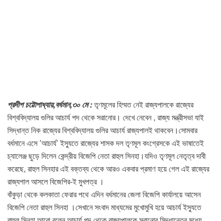
প্রদীপ চট্টোপাধ্যায়,বর্ধমান,৩০ মে :
তৃণমূলের হিম্মত নেই রাজ্যপালকে রাজ্যের
বিশ্ববিদ্যালয় গুলির আচার্য পদ থেকে সরানোর। দেখে নেবেন , রাজ্য মন্ত্রীসভা যাই
সিদ্ধান্ত নিক রাজ্যের বিশ্ববিদ্যালয় গুলির আচার্য রাজ্যপালই থাকবেন।সোমবার
বর্ধমানে এসে ’আচার্য’ ইস্যুতে রাজ্যের শাসক দল তৃণমূল কংগ্রেসকে এই ভাষাতেই
চ্যালেঞ্জ ছুড়ে দিলেন কেন্দ্রীয় বিজেপি নেতা রাহুল সিনহা।যদিও তৃণমূল নেতৃত্ব দাবী
করেছে, রাহুল সিনহার এই বক্তব্য থেকে আরও একবার প্রমাণ হয়ে গেল এই রাজ্যের
রাজ্যপাল আসলে বিজেপির-ই মুখপত্র ।
বাঁকুড়া থেকে কলকাতা ফেরার পথে এদিন বর্ধমানের জেলা বিজেপি কার্যালয়ে আসেন
বিজেপি নেতা রাহুল সিনহা ।সেখানে সংবাদ মাধ্যমের মুখোমুখি হয়ে আচার্য ইস্যুতে
রাহুল সিনহা আরো বলেন,আচার্য পদ থেকে রাজ্যপালকে সরানোর সিদ্ধান্তের মধ্যে