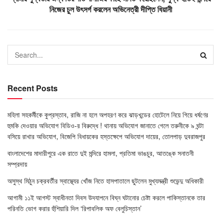
নিজের চুল উৎসর্গ করলেন অভিনেত্রী দীপ্তি ধিয়ানী
Recent Posts
মহিলা সহকর্মীকে কুপ্রস্তাব, রাজি না হলে অপহরণ করে ঝাড়খন্ডের হোটেলে নিয়ে গিয়ে ধর্ষণের
হুমকি দেওয়ার অভিযোগ বিডিও-র বিরুদ্ধে ! থানায় অভিযোগ জানাতে গেলে তরুনীকে ৯ ঘন্টা
বসিয়ে রাখার অভিযোগ, বিজেপি বিধায়কের হস্তক্ষেপে অভিযোগ দায়ের, তোলপাড় দুবরাজপুর
বাংলাদেশের মাদারীপুরে এক রাতে দুই মন্দিরে হামলা, প্রতিমা ভাঙচুর, আতঙ্কে সনাতনী
সম্প্রদায়
অসুস্থ মিঠুন চক্রবর্তীর স্বাস্থ্যের খোঁজ নিতে হাসপাতালে ছুটলেন মুখ্যমন্ত্রী শুভেন্দু অধিকারী
আগামী ১১ই আগস্ট স্বাধীনতা দিবস উদযাপনে বিঘ্ন ঘটানোর চেষ্টা করলে পাকিস্তানকে তার
পরিনতি ভোগ করার হুঁশিয়ারি দিল ‘রিপাবলিক অফ বেলুচিস্তান’