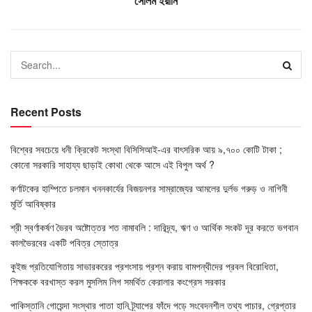
সেলিম ইরানি
Recent Posts
বিশ্বের সবচেয়ে ধনী ক্রিকেট সংস্থা বিসিসিআই-এর বাৎসরিক আয় ৯,৭০০ কোটি টাকা ;
কোনো সরকারি সাহায্য ছাড়াই কোথা থেকে আসে এই বিপুল অর্থ ?
কর্ণাটকের হাম্পিতে চলমান খননকার্যের বিজয়নগর সাম্রাজ্যের আমলের দুর্লভ গরুড় ও নাগিনী
মূর্তি আবিষ্কার
শ্রী স্বর্ণাকর্ষণ ভৈরব অষ্টোত্তর শত নামাবলি : দারিদ্র্য, ঋণ ও আর্থিক সংকট দূর করতে ভগবান
কালভৈরবের একটি পবিত্র স্তোত্র
কুইজ প্রতিযোগিতায় সাভারকরের প্রশংসায় প্রশ্ন করায় বামপন্থীদের প্রবল বিরোধিতা,
শিক্ষককে বরখাস্ত করল মুসলিম লিগ সমর্থিত কেরালার কংগ্রেস সরকার
পাকিস্তানি গোয়েন্দা সংস্থার পাতা হানি ট্র্যাপের ফাঁদে পড়ে সংবেদনশীল তথ্য পাচার, গ্রেপ্তার