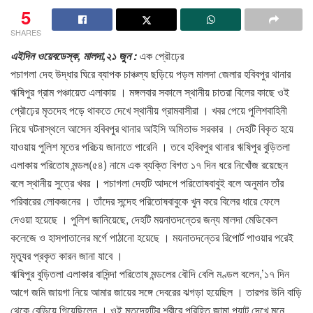
5
SHARES
এইদিন ওয়েবডেস্ক, মালদা,২১ জুন :
এক প্রৌঢ়ের
পচাগলা দেহ উদ্ধার ঘিরে ব্যাপক চাঞ্চল্য ছড়িয়ে পড়ল মালদা জেলার হবিবপুর থানার
ঋষিপুর গ্রাম পঞ্চায়েত এলাকায় । মঙ্গলবার সকালে স্থানীয় চাতরা বিলের কাছে ওই
প্রৌঢ়ের মৃতদেহ পড়ে থাকতে দেখে স্থানীয় গ্রামবাসীরা । খবর পেয়ে পুলিশবাহিনী
নিয়ে ঘটনাস্থলে আসেন হবিবপুর থানার আইসি অমিতাভ সরকার । দেহটি বিকৃত হয়ে
যাওয়ায় পুলিশ মৃতের পরিচয় জানাতে পারেনি । তবে হবিবপুর থানার ঋষিপুর বুড়িতলা
এলাকায় পরিতোষ মন্ডল(৫৪) নামে এক ব্যক্তি বিগত ১৭ দিন ধরে নিখোঁজ রয়েছেন
বলে স্থানীয় সুত্রে খবর । পচাগলা দেহটি আদপে পরিতোষবাবুই বলে অনুমান তাঁর
পরিবারের লোকজনের । তাঁদের সন্দেহ পরিতোষবাবুকে খুন করে বিলের ধারে ফেলে
দেওয়া হয়েছে । পুলিশ জানিয়েছে, দেহটি ময়নাতদন্তের জন্য মালদা মেডিকেল
কলেজে ও হাসপাতালের মর্গে পাঠানো হয়েছে । ময়নাতদন্তের রিপোর্ট পাওয়ার পরেই
মৃত্যুর প্রকৃত কারন জানা যাবে ।
ঋষিপুর বুড়িতলা এলাকার বাসিন্দা পরিতোষ মন্ডলের বৌদি বেলি মণ্ডল বলেন,’১৭ দিন
আগে জমি জায়গা নিয়ে আমার জায়ের সঙ্গে দেবরের ঝগড়া হয়েছিল । তারপর উনি বাড়ি
থেকে বেড়িয়ে গিয়েছিলেন । ওই মৃতদেহটির শরীরে পরিহিত জামা প্যান্ট দেখে মনে