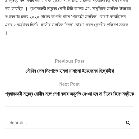
উল্লেখ্য,গঙ্গা নদীর ডলফিনকে ২০১০ সালে জাতীয় জলজ প্রজাতি হিসেবে ঘোষণা
করা হয়েছিল । প্রধানমন্ত্রী নরেন্দ্র মোদী মিষ্টি জলের এবং সামুদ্রিক ডলফিন উভয়ের
সংরক্ষণের জন্য ২০২০ সালের আগস্ট মাসে ‘প্রজেক্ট ডলফিন’ ঘোষণা করেছিলেন ।
এবার ৫ অক্টোবর দিনটি ‘জাতীয় ডলফিন দিবস’ ঘোষণা করল কেন্দ্রীয় পরিবেশ মন্ত্রক
।।
Previous Post
সৌদির তেল ডিপোতে হামলা চালালো ইয়েমেনের বিদ্রোহীরা
Next Post
প্রধানমন্ত্রী নরেন্দ্র মোদীর সঙ্গে দেখা করার অনুমতি দেওয়া হল না চীনের বিদেশমন্ত্রীকে