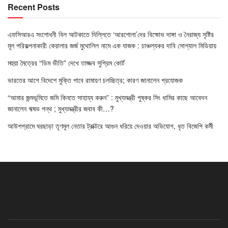
Recent Posts
এফসিআরএ সংশোধনী বিল আটকাতে দিল্লিতে ‘আরশোলা’দের বিক্ষোভ দাঙ্গা ও নৈরাজ্য সৃষ্টির
মূল পরিকল্পনাকারী কেরালার জর্জ মুথোলিল নামে এক যাজক : চাঞ্চল্যকর দাবি সোশ্যাল মিডিয়ায়
মহুয়া মৈত্রের “ডিম ভীতি” দেখে তাজ্জব সুপ্রিম কোর্ট
ভারতের আগে বিদেশে মুক্তি পাবে রামায়ণ চলচ্চিত্র; কারণ জানালেন প্রযোজক
“আমার জন্মভূমিতে জমি কিনতে সাহায্য করুন” : মুখ্যমন্ত্রী পুষ্কর সিং ধামির কাছে আবেদন
জানালেন ঋষভ পন্থ ; মুখ্যমন্ত্রীর জবাব কী…?
আউশগ্রামে ঘরছাড়া তৃণমূল নেতার ট্রাক্টরে আগুন ধরিয়ে দেওয়ার অভিযোগ, ধৃত বিজেপি কর্মী