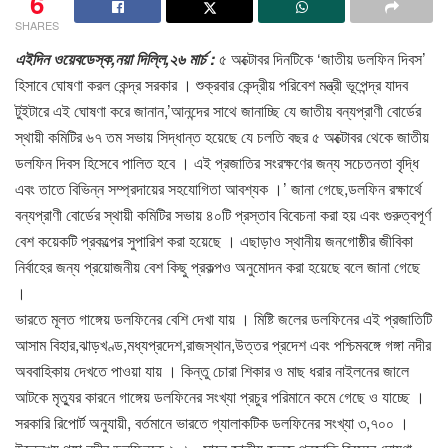
6
SHARES
এইদিন ওয়েবডেস্ক,নয়া দিল্লি,২৬ মার্চ :
৫ অক্টোবর দিনটিকে ‘জাতীয় ডলফিন দিবস’
হিসাবে ঘোষণা করল কেন্দ্র সরকার । শুক্রবার কেন্দ্রীয় পরিবেশ মন্ত্রী ভূপেন্দ্র যাদব
টুইটারে এই ঘোষণা করে জানান,’আনন্দের সাথে জানাচ্ছি যে জাতীয় বন্যপ্রাণী বোর্ডের
স্থায়ী কমিটির ৬৭ তম সভায় সিদ্ধান্ত হয়েছে যে চলতি বছর ৫ অক্টোবর থেকে জাতীয়
ডলফিন দিবস হিসেবে পালিত হবে । এই প্রজাতির সংরক্ষণের জন্য সচেতনতা বৃদ্ধি
এবং তাতে বিভিন্ন সম্প্রদায়ের সহযোগিতা আবশ্যক ।’ জানা গেছে,ডলফিন রক্ষার্থে
বন্যপ্রাণী বোর্ডের স্থায়ী কমিটির সভায় ৪০টি প্রস্তাব বিবেচনা করা হয় এবং গুরুত্বপূর্ণ
বেশ কয়েকটি প্রকল্পের সুপারিশ করা হয়েছে । এছাড়াও স্থানীয় জনগোষ্ঠীর জীবিকা
নির্বাহের জন্য প্রয়োজনীয় বেশ কিছু প্রকল্পও অনুমোদন করা হয়েছে বলে জানা গেছে
।
ভারতে মূলত গাঙ্গেয় ডলফিনের বেশি দেখা যায় । মিষ্টি জলের ডলফিনের এই প্রজাতিটি
আসাম বিহার,ঝাড়খণ্ড,মধ্যপ্রদেশ,রাজস্থান,উত্তর প্রদেশ এবং পশ্চিমবঙ্গে গঙ্গা নদীর
অববাহিকায় দেখতে পাওয়া যায় । কিন্তু চোরা শিকার ও মাছ ধরার নাইলনের জালে
আটকে মৃত্যুর কারনে গাঙ্গেয় ডলফিনের সংখ্যা প্রচুর পরিমানে কমে গেছে ও যাচ্ছে ।
সরকারি রিপোর্ট অনুযায়ী, বর্তমানে ভারতে গ্যালাকটিক ডলফিনের সংখ্যা ৩,৭০০ ।