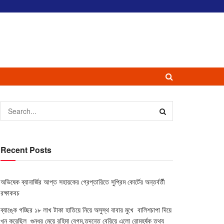
Recent Posts
অভিষেক ব্যানার্জির আপ্ত সহায়কের গ্রেপ্তারিতে সুপ্রিম কোর্টের অন্তর্বর্তী
রক্ষাকবচ
ব্যাঙ্কে গচ্ছির ১৮ লাখ টাকা হাতিয়ে নিয়ে অসুস্থ বাবার মুখে বালিশচাপা দিয়ে
খুন করেছিল গুনধর মেয়ে রহিমা বেগম,তদন্তে বেরিয়ে এলো রোমহর্ষক তথ্য