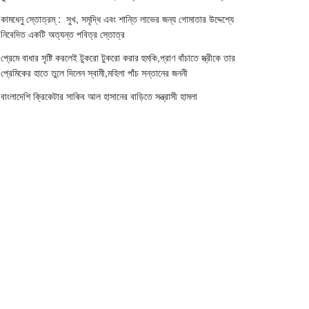
কামধেনু স্তোত্রম্ : সুখ, সমৃদ্ধি এবং শান্তি লাভের জন্য গোমাতার উদ্দেশ্যে
নিবেদিত একটি অত্যন্ত পবিত্র স্তোত্র
প্রেমে বাধার সৃষ্টি করলেই টুকরো টুকরো করার হুমকি,প্রাণ বাঁচাতে স্ত্রীকে তার
প্রেমিকের হাতে তুলে দিলেন স্বামী,মহিলা পাঁচ সন্তানের জননী
বাংলাদেশি ক্রিকেটার সাকিব আল হাসানের বাড়িতে সন্ত্রাসী হামলা