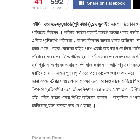
41
592
Share on Facebook
SHARES
VIEWS
এইদিন ওয়েবডেস্ক,ভাতার(পূর্ব বর্ধমান),১৭ জুলাই :
জায়গা নিয়ে বিবাদ
পরিবারের বিরুদ্ধে । শনিবার সকালে ঘটনাটি ঘটেছে ভাতার থানার কর্জনা
এনিয়ে প্রতিবেশী পরিবারের ৩ জনের বিরুদ্ধে ভাতার থানায় অভিযোগ 
জানা গেছে,গোলক ঘোষদের বাড়ির পাশে একটি জায়গার দখল নিয়ে প্রতিবে
পরিবারের মধ্যে প্রায়ই অশান্তি হয় । এদিন সকালেও একপ্রস্ত অশ
স্ত্রী শ্যামলী অশ্রাব্য ভাষায় গালিগালাজ করছিল । আমি প্রতিবাদ 
ফাটিয়ে দেয় । আমার পুত্রবধু বাঁচাতে এলে তাকেও ওরা মারধর করে ।’
জানা গেছে,ঘটনার সময় গোলক ঘোষের ছেলে কোনও কাজে বেরিয়ে গিয়েছিলে
চিৎকারে প্রতিবেশীরা এসে তাঁদের উদ্ধার করে ভাতার হাসপাতালে চিক
তাঁরা এনিয়ে ভাতার থানায় লিখিত অভিযোগ জানান । অন্যদিকে গোপাল ম
জানিয়েছে,ঘটনা তদন্ত করে দেখা হচ্ছে ।।
Previous Post