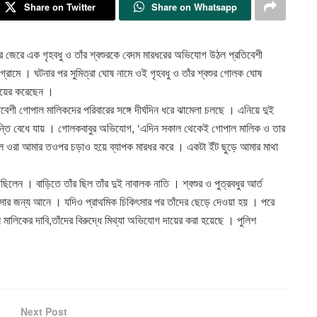
Share on Twitter
Share on Whatsapp
ের জেরে এক গৃহবধু ও তাঁর শ্বশুরকে বেদম মারধরের অভিযোগ উঠল প্রতিবেশী
 গ্রামে । ঘটনার পর সুমিত্রা ঘোষ নামে ওই গৃহবধু ও তাঁর শ্বশুর গোলক ঘোষ
দায়ের করেছেন ।
শী গোপাল মালিকদের পরিবারের সঙ্গে দীর্ঘদিন ধরে ঝামেলা চলছে । এনিয়ে দুই
ান্তি বেধে যায় । গোলকবাবুর অভিযোগ, ‘এদিন সকাল থেকেই গোপাল মালিক ও তার
করলে ওরা আমার তওপর চড়াও হয়ে ব্যাপক মারধর করে । একটা ইঁট ছুড়ে আমার মাথা
ন । বাড়িতে তাঁর ছিল তাঁর দুই নাবালক নাতি । শ্বশুর ও পুত্রবধুর আর্ত
িৎসার জন্য আনে । যদিও প্রাথমিক চিকিৎসার পর তাঁদের ছেড়ে দেওয়া হয় । পরে
ালিকের দাবি,তাঁদের বিরুদ্ধে মিথ্যা অভিযোগ দায়ের করা হয়েছে । পুলিশ
Next Post