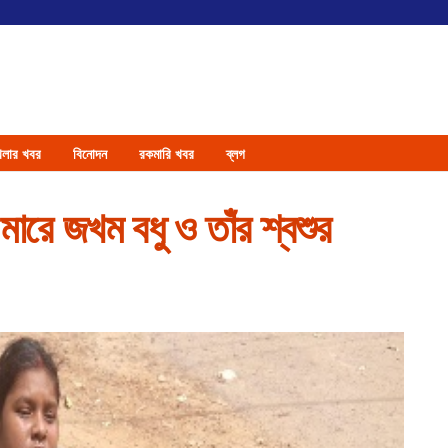
েলার খবর
বিনোদন
রকমারি খবর
ব্লগ
মারে জখম বধু ও তাঁর শ্বশুর