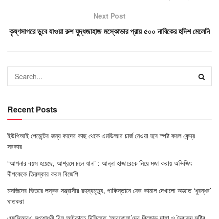
Next Post
কৃষ্ণসাগরে ডুবে যাওয়া রুশ যুদ্ধজাহাজ মস্কোভার প্রায় ৫০০ নাবিকের হদিশ মেলেনি
Recent Posts
ইউপিআই পেমেন্টের জন্য কাদের কাছ থেকে এমডিআর চার্জ নেওয়া হবে স্পষ্ট করল কেন্দ্র
সরকার
“আপনার বয়স হয়েছে, আশ্রমে চলে যান” : আন্না হাজারেকে নিয়ে মজা করায় অভিজিৎ
দীপকেকে তিরস্কার করল বিজেপি
মসজিদের ভিতরে লস্কর সন্ত্রাসীর রহস্যমৃত্যু, পাকিস্তানে ফের কামাল দেখালো অজ্ঞাত ‘ধুরন্ধর’
ঘাতকরা
এফসিআরএ সংশোধনী বিল আটকাতে দিল্লিতে ‘আরশোলা’দের বিক্ষোভ দাঙ্গা ও নৈরাজ্য সৃষ্টির