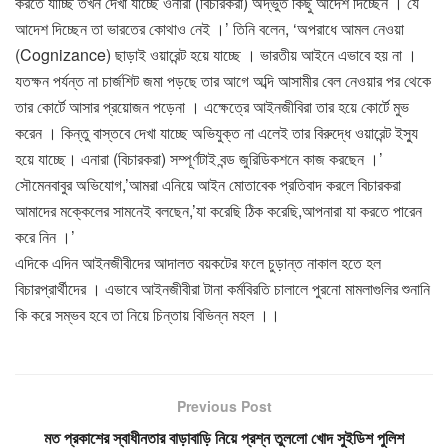
করতে যাচ্ছি তখন দেখা যাচ্ছে ওনারা (বিচারকরা) অদ্ভুত কিছু আদেশ দিচ্ছেন । যে
আদেশ দিচ্ছেন তা ভারতের কোথাও নেই ।’ তিনি বলেন, ‘অপরাধে আমল নেওয়া
(Cognizance) ছাড়াই ওয়ারেন্ট হয়ে যাচ্ছে । ভারতীয় আইনে এভাবে হয় না ।
যতক্ষন পর্যন্ত না চার্জশিট জমা পড়ছে তার আগে অব্দি আসামীর বেল নেওয়ার পর থেকে
তার কোর্টে আসার প্রয়োজন পড়েনা । এক্ষেত্রে আইনজীবিরা তার হয়ে কোর্টে মুভ
করেন । কিন্তু বাস্তবে দেখা যাচ্ছে অভিযুক্ত না এলেই তার বিরুদ্ধে ওয়ারেন্ট ইস্যু
হয়ে যাচ্ছে। এনারা (বিচারকরা) সম্পূর্ণটাই বন্ড জুরিডিকশনে কাজ করছেন ।’
সৌমেনবাবুর অভিযোগ,’আমরা এনিয়ে আইন মোতাবেক প্রতিবাদ করলে বিচারকরা
আমাদের মক্কেলের সামনেই বলছেন,’যা করেছি ঠিক করেছি,আপনারা যা করতে পারেন
করে নিন ।’
এদিকে এদিন আইনজীবীদের আদালত বয়কটের ফলে চুড়ান্ত নাকাল হতে হল
বিচারপ্রার্থীদের । এভাবে আইনজীবীরা টানা কর্মবিরতি চালালে পুরনো মামলাগুলির শুনানি
কি করে সম্ভব হবে তা নিয়ে চিন্তায় বিভিন্ন মহল ।।
Previous Post
মত প্রকাশের স্বাধীনতার বাড়াবাড়ি নিয়ে প্রশ্ন তুললো খোদ সুইডিশ পুলিশ