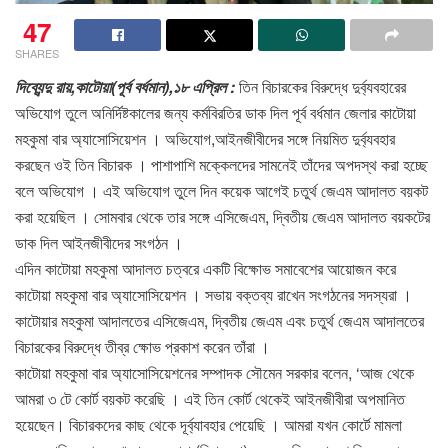
47
SHARES
দিব্যেন্দু রায়,কাটোয়া(পূর্ব বর্ধমান),১৮ এপ্রিল :
তিন বিচারকের বিরুদ্ধে দুর্ব্যবহারের
অভিযোগ তুলে অনির্দিষ্টকালের জন্য কর্মবিরতির ডাক দিল পূর্ব বর্ধমান জেলার কাটোয়া
মহকুমা বার অ্যাসোসিয়েশন । অভিযোগ,আইনজীবীদের সঙ্গে নিয়মিত দুর্ব্যবহার
করছেন ওই তিন বিচারক । পাশাপাশি মক্কেলদের সামনেই তাঁদের অপদস্থ করা হচ্ছে
বলে অভিযোগ । এই অভিযোগ তুলে দিন কয়েক আগেই চতুর্থ জেএম আদালত বয়কট
করা হয়েছিল । সোমবার থেকে তার সঙ্গে এসিজেএম, দ্বিতীয় জেএম আদালত বয়কটের
ডাক দিল আইনজীবীদের সংগঠন ।
এদিন কাটোয়া মহকুমা আদালত চত্বরে একটি বিক্ষোভ সমাবেশের আয়োজন করে
কাটোয়া মহকুমা বার অ্যাসোসিয়েশন । সভায় বক্তব্য রাখেন সংগঠনের সদস্যরা ।
কাটোয়ার মহকুমা আদালতের এসিজেএম, দ্বিতীয় জেএম এবং চতুর্থ জেএম আদালতের
বিচারকের বিরুদ্ধে তীব্র ক্ষোভ প্রকাশ করেন তাঁরা ।
কাটোয়া মহকুমা বার অ্যাসোসিয়েশনের সম্পাদক সৌমেন সরকার বলেন, ‘আজ থেকে
আমরা ৩ টে কোর্ট বয়কট করেছি । এই তিন কোর্ট থেকেই আইনজীবীরা অপমানিত
হয়েছেন। বিচারকদের কাছ থেকে দূর্ব্যাবহার পেয়েছি । আমরা যখন কোর্টে মামলা