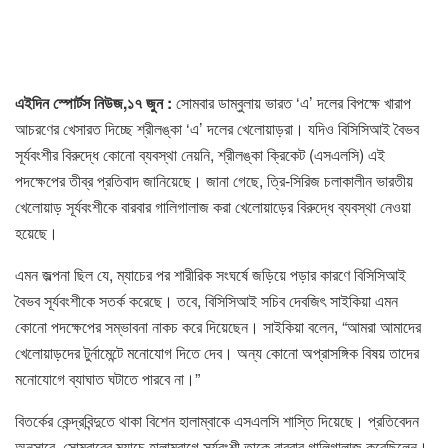
এইদিন স্পোর্টস নিউজ,১৭ জুন :
সোমবার ডাম্বুলায় ভারত ‘এ’ দলের বিপক্ষে খারাপ
আচরণের খেসারত দিচ্ছে শ্রীলঙ্কা ‘এ’ দলের খেলোয়াড়রা। যদিও বিসিসিআই বৈভব
সূর্যবংশীর বিরুদ্ধে কোনো ব্যবস্থা নেয়নি, শ্রীলঙ্কা ক্রিকেট (এসএলসি) এই
পদক্ষেপের তীব্র প্রতিবাদ জানিয়েছে। জানা গেছে, ত্রি-সিরিজ চলাকালীন ভারতীয়
খেলোয়াড় সূর্যবংশীকে বারবার গালিগালাজ করা খেলোয়াড়ের বিরুদ্ধে ব্যবস্থা নেওয়া
হয়েছে।
এমন জল্পনা ছিল যে, ম্যাচের পর শারীরিক সংঘর্ষে জড়িয়ে পড়ার কারণে বিসিসিআই
বৈভব সূর্যবংশীকে সতর্ক করেছে। তবে, বিসিসিআই সচিব দেবজিৎ সাইকিয়া এমন
কোনো পদক্ষেপের সম্ভাবনা নাকচ করে দিয়েছেন। সাইকিয়া বলেন, “আমরা আমাদের
খেলোয়াড়দের টুর্নামেন্টে মনোযোগ দিতে দেব। অন্য কোনো অপ্রাসঙ্গিক বিষয় তাদের
মনোযোগে ব্যাঘাত ঘটাতে পারবে না।”
বিতর্কের কেন্দ্রবিন্দুতে থাকা বিশেন হালাম্বাকে এসএলসি শাস্তি দিয়েছে। প্রতিবেদন
অনুসারে, সোমবারের ম্যাচে হালাম্বাগে সূর্যবংশী তাকে বারবার গালিগালাজ করেছিলেন।