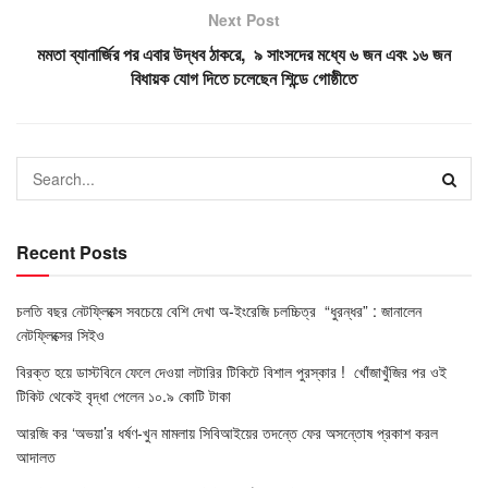
Next Post
মমতা ব্যানার্জির পর এবার উদ্ধব ঠাকরে, ৯ সাংসদের মধ্যে ৬ জন এবং ১৬ জন
বিধায়ক যোগ দিতে চলেছেন শিন্ডে গোষ্ঠীতে
Recent Posts
চলতি বছর নেটফ্লিক্সে সবচেয়ে বেশি দেখা অ-ইংরেজি চলচ্চিত্র “ধুরন্ধর” : জানালেন
নেটফ্লিক্সের সিইও
বিরক্ত হয়ে ডাস্টবিনে ফেলে দেওয়া লটারির টিকিটে বিশাল পুরস্কার ! খোঁজাখুঁজির পর ওই
টিকিট থেকেই বৃদ্ধা পেলেন ১০.৯ কোটি টাকা
আরজি কর ‘অভয়া’র ধর্ষণ-খুন মামলায় সিবিআইয়ের তদন্তে ফের অসন্তোষ প্রকাশ করল
আদালত