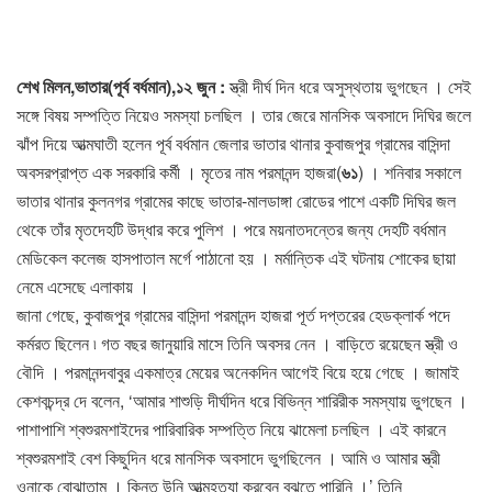
শেখ মিলন,ভাতার(পূর্ব বর্ধমান),১২ জুন :
স্ত্রী দীর্ঘ দিন ধরে অসুস্থতায় ভুগছেন । সেই
সঙ্গে বিষয় সম্পত্তি নিয়েও সমস্যা চলছিল । তার জেরে মানসিক অবসাদে দিঘির জলে
ঝাঁপ দিয়ে আত্মঘাতী হলেন পূর্ব বর্ধমান জেলার ভাতার থানার কুবাজপুর গ্রামের বাসিন্দা
অবসরপ্রাপ্ত এক সরকারি কর্মী । মৃতের নাম পরমানন্দ হাজরা(
৬১
) । শনিবার সকালে
ভাতার থানার কুলনগর গ্রামের কাছে ভাতার-মালডাঙ্গা রোডের পাশে একটি দিঘির জল
থেকে তাঁর মৃতদেহটি উদ্ধার করে পুলিশ । পরে ময়নাতদন্তের জন্য দেহটি বর্ধমান
মেডিকেল কলেজ হাসপাতাল মর্গে পাঠানো হয় । মর্মান্তিক এই ঘটনায় শোকের ছায়া
নেমে এসেছে এলাকায় ।
জানা গেছে, কুবাজপুর গ্রামের বাসিন্দা পরমানন্দ হাজরা পূর্ত দপ্তরের হেডক্লার্ক পদে
কর্মরত ছিলেন ৷ গত বছর জানুয়ারি মাসে তিনি অবসর নেন । বাড়িতে রয়েছেন স্ত্রী ও
বৌদি । পরমানন্দবাবুর একমাত্র মেয়ের অনেকদিন আগেই বিয়ে হয়ে গেছে । জামাই
কেশবচন্দ্র দে বলেন, ‘আমার শাশুড়ি দীর্ঘদিন ধরে বিভিন্ন শারিরীক সমস্যায় ভুগছেন ।
পাশাপাশি শ্বশুরমশাইদের পারিবারিক সম্পত্তি নিয়ে ঝামেলা চলছিল । এই কারনে
শ্বশুরমশাই বেশ কিছুদিন ধরে মানসিক অবসাদে ভুগছিলেন । আমি ও আমার স্ত্রী
ওনাকে বোঝাতাম । কিন্তু উনি আত্মহত্যা করবেন বুঝতে পারিনি ।’ তিনি