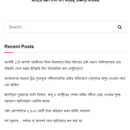
Recent Posts
আগামী ১১ই আগস্ট স্বাধীনতা দিবস উদযাপনে বিঘ্ন ঘটানোর চেষ্টা করলে পাকিস্তানকে তার
পরিনতি ভোগ করার হুঁশিয়ারি দিল ‘রিপাবলিক অফ বেলুচিস্তান’
বাংলাদেশের বগুড়ায় হিন্দু গৃহবধূকে শ্লীলতাহানির চেষ্টার অভিযোগে গ্রেপ্তার মাসুদ দেওয়ান নামে
এক ব্যক্তি
জাসপ্রিত বুমরাহের বদলি হিসাবে জম্মু ও কাশ্মীরের পেসার অজিব নবীকে বেছে নেওয়ায় ক্ষুব্ধ
প্রাক্তন ব্যাটসম্যান ওয়াসিম জাফর
মেটা কোম্পানিকে ৫,৪০৪ কোটি টাকা জরিমানা করল মার্কিন আদালত
সর্প সূক্তম্ : সর্পভয় বা কালসর্প দোষ প্রতিকারে জপ করা হয়