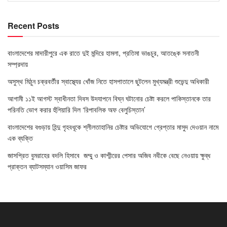
Recent Posts
বাংলাদেশের মাদারীপুরে এক রাতে দুই মন্দিরে হামলা, প্রতিমা ভাঙচুর, আতঙ্কে সনাতনী
সম্প্রদায়
অসুস্থ মিঠুন চক্রবর্তীর স্বাস্থ্যের খোঁজ নিতে হাসপাতালে ছুটলেন মুখ্যমন্ত্রী শুভেন্দু অধিকারী
আগামী ১১ই আগস্ট স্বাধীনতা দিবস উদযাপনে বিঘ্ন ঘটানোর চেষ্টা করলে পাকিস্তানকে তার
পরিনতি ভোগ করার হুঁশিয়ারি দিল ‘রিপাবলিক অফ বেলুচিস্তান’
বাংলাদেশের বগুড়ায় হিন্দু গৃহবধূকে শ্লীলতাহানির চেষ্টার অভিযোগে গ্রেপ্তার মাসুদ দেওয়ান নামে
এক ব্যক্তি
জাসপ্রিত বুমরাহের বদলি হিসাবে জম্মু ও কাশ্মীরের পেসার অজিব নবীকে বেছে নেওয়ায় ক্ষুব্ধ
প্রাক্তন ব্যাটসম্যান ওয়াসিম জাফর