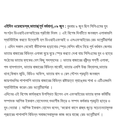
এইদিন ওয়েবডেস্ক,ভাতার(পূর্ব বর্ধমান),০৯ জুন :
বুধবার ৯ জুন ছিল সিপিএমের যুব
সংগঠন ডিওয়াইএফআইয়ের প্রতিষ্ঠা দিবস । এই বিশেষ দিনটিতে জনবহুল এলাকাগুলি
স্যানিটাইজ করতে উদ্যোগী হল ডিওয়াইএফআই ও এসএফআইয়ের রেড ভলেন্টিয়ার্সরা
। এদিন সকাল থেকেই কীটনাশক ছড়ানোর স্প্রে মেশিন কাঁধে নিয়ে পূর্ব বর্ধমান জেলার
ভাতার বাজারের বিভিন্ন এলাকা ঘুরে ঘুরে স্প্রে করতে দেখা যায় সিপিএমের যুব ও ছাত্র
সংঠনের ভাতার ব্লকের বেশ কিছু সদস্যদের । ভাতার বাজারের রবীন্দ্র পল্লী এলাকা,
পশু হাসপাতাল, ভাতার বাজারের বিভিন্ন মার্কেট, ভাতার এমপি উচ্চ বিদ্যালয়,ভাতার
থানা,কিষান মান্ডি, বিডিও অফিস, ভাতার বাস ও রেল স্টেশন প্রভৃতি জনবহুল
জায়গাগুলির পাশাপাশি ভাতার বাজারের বিভিন্ন রাষ্টায়ত্ত ব্যাঙ্কের শাখা ও এটিএমগুলি
স্যানিটাইজ করেন রেড ভলেন্টিয়ার্সরা ।
এদিনের এই বিশেষ কার্যক্রমে উপস্থিত ছিলেন এস এফআইয়ের ভাতার ব্লক কমিটির
সম্পাদক আশিক ইকবাল হোসেনসহ শুভাশীষ মিত্র ও সম্পদ কর্মকার প্রভৃতি ছাত্র ও
যুব নেতারা । আশিক ইকবাল হোসেন বলেন, ‘করোনা কালে রাজ্য জুড়ে সচেতনতামূলক
প্রচারের পাশাপাশি বিভিন্ন সমাজসেবামূলক কাজ করে যাচ্ছে রেড ভলেন্টিয়ার্স ।